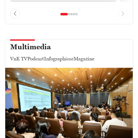
Multimedia
VnE TV
Podcast
Infographics
eMagazine