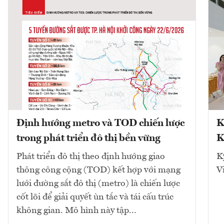
Định hướng metro và TOD chiến lược
K
trong phát triển đô thị bền vững
K
Phát triển đô thị theo định hướng giao
K
thông công cộng (TOD) kết hợp với mạng
V
lưới đường sắt đô thị (metro) là chiến lược
cốt lõi để giải quyết ùn tắc và tái cấu trúc
không gian. Mô hình này tập...