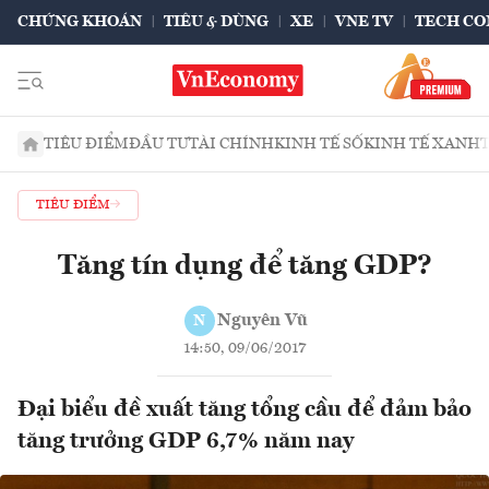
CHỨNG KHOÁN
TIÊU & DÙNG
XE
VNE TV
TECH CO
TIÊU ĐIỂM
ĐẦU TƯ
TÀI CHÍNH
KINH TẾ SỐ
KINH TẾ XANH
TIÊU ĐIỂM
Tăng tín dụng để tăng GDP?
Nguyên Vũ
N
14:50, 09/06/2017
Đại biểu đề xuất tăng tổng cầu để đảm bảo
tăng trưởng GDP 6,7% năm nay