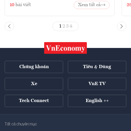
10
bài viết
Xem tất cả
2
1
2
3
4
Chứng khoán
Tiêu & Dùng
Xe
VnE TV
Tech Connect
English ++
Tất cả chuyên mục