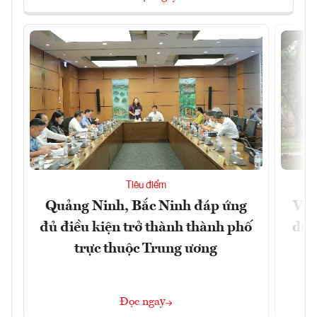
Tiêu điểm
Quảng Ninh, Bắc Ninh đáp ứng
Việ
đủ điều kiện trở thành thành phố
dư 
trực thuộc Trung ương
Đọc ngay