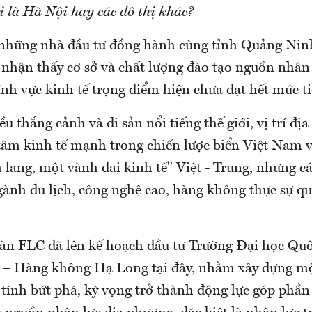
 là Hà Nội hay các đô thị khác?
 những nhà đầu tư đồng hành cùng tỉnh Quảng Ni
 nhận thấy cơ sở và chất lượng đào tạo nguồn nhân 
ĩnh vực kinh tế trọng điểm hiện chưa đạt hết mức t
u thắng cảnh và di sản nổi tiếng thế giới, vị trí địa
 tâm kinh tế mạnh trong chiến lược biển Việt Nam v
 lang, một vành đai kinh tế" Việt - Trung, nhưng cá
gành du lịch, công nghệ cao, hàng không thực sự q
àn FLC đã lên kế hoạch đầu tư Trường Đại học Quố
h – Hàng không Hạ Long tại đây, nhằm xây dựng mộ
tính bứt phá, kỳ vọng trở thành động lực góp phần