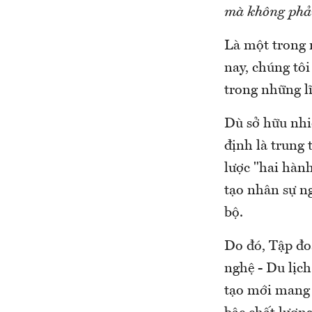
mà không phải
Là một trong
nay, chúng tôi
trong những l
Dù sở hữu nhiề
định là trung
lược "hai hành
tạo nhân sự n
bộ.
Do đó, Tập đo
nghệ - Du lịc
tạo mới mang 