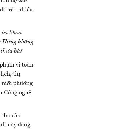
rình độ cao
h trên nhiều
p ba khoa
a Hàng không.
 thưa bà?
 phạm vi toàn
ịch, thị
ổi mới phương
nh Công nghệ
 nhu cầu
ành này đang