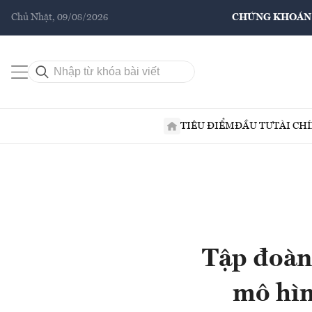
Chủ Nhật, 09/08/2026
CHỨNG KHOÁN
TIÊU ĐIỂM
ĐẦU TƯ
TÀI CH
Tập đoàn
mô hìn