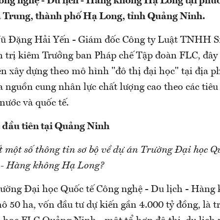
Công nghệ - Du lịch - Hàng không Hạ Long tại ph
 Trung, thành phố Hạ Long, tỉnh Quảng Ninh.
Vũ Đặng Hải Yến - Giám đốc Công ty Luật TNHH Sm
 trị kiêm Trưởng ban Pháp chế Tập đoàn FLC, đây 
ên xây dựng theo mô hình "đô thị đại học" tại địa p
ra nguồn cung nhân lực chất lượng cao theo các tiê
nước và quốc tế.
c đầu tiên tại Quảng Ninh
t một số thông tin sơ bộ về dự án Trường Đại học Q
h - Hàng không Hạ Long?
rường Đại học Quốc tế Công nghệ - Du lịch - Hàng
 50 ha, vốn đầu tư dự kiến gần 4.000 tỷ đồng, là 