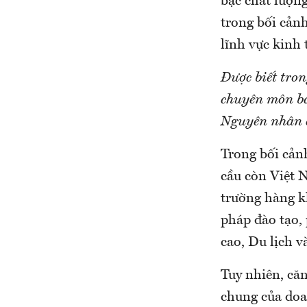
bậc chất lượng
trong bối cản
lĩnh vực kinh t
Được biết tron
chuyên môn ba
Nguyên nhân c
Trong bối cản
cầu còn Việt 
trường hàng k
pháp đào tạo,
cao, Du lịch 
Tuy nhiên, că
chung của doa