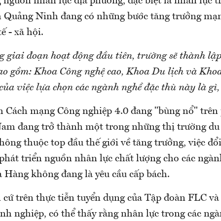
 nguồn nhân lực địa phương, đặc biệt là nhân lực t
h Quảng Ninh đang có những bước tăng trưởng mạn
ế - xã hội.
g giai đoạn hoạt động đầu tiên, trường sẽ thành lậ
o gồm: Khoa Công nghệ cao, Khoa Du lịch và Kho
ủa việc lựa chọn các ngành nghề đặc thù này là gì,
h Cách mạng Công nghiệp 4.0 đang "bùng nổ" trên
Nam đang trở thành một trong những thị trường du l
hông thuộc top đầu thế giới về tăng trưởng, việc đ
 phát triển nguồn nhân lực chất lượng cho các ngà
và Hàng không đang là yêu cầu cấp bách.
n cứ trên thực tiễn tuyển dụng của Tập đoàn FLC và
nh nghiệp, có thể thấy rằng nhân lực trong các ng