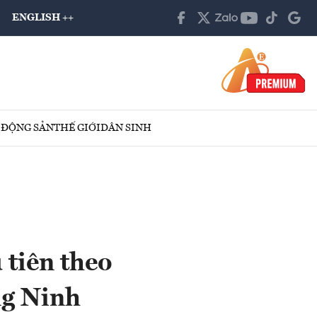
ENGLISH ++
 ĐỘNG SẢN
THẾ GIỚI
DÂN SINH
tiên theo
ng Ninh