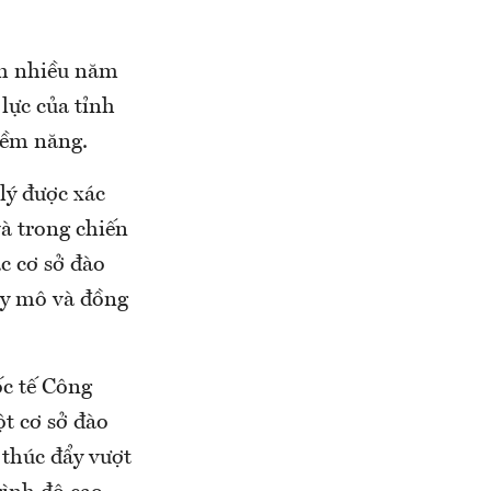
nh nhiều năm
lực của tỉnh
iềm năng.
 lý được xác
à trong chiến
c cơ sở đào
uy mô và đồng
c tế Công
t cơ sở đào
 thúc đẩy vượt