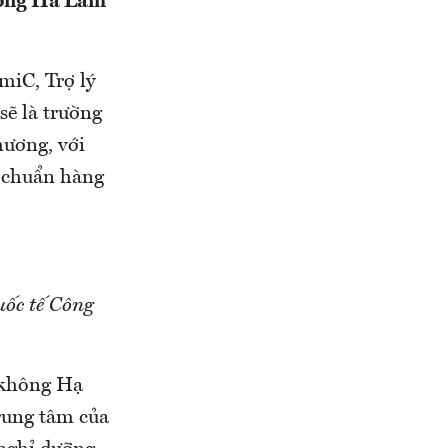
ường Hà Lầm
iC, Trợ lý
sẽ là trường
hương, với
u chuẩn hàng
uốc tế Công
 không Hạ
trung tâm của