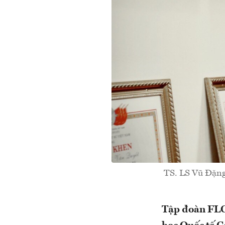
TS. LS Vũ Đặng
Tập đoàn FLC 