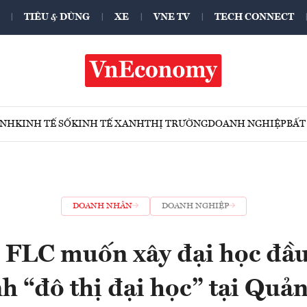
TIÊU & DÙNG
XE
VNE TV
TECH CONNECT
ÍNH
KINH TẾ SỐ
KINH TẾ XANH
THỊ TRƯỜNG
DOANH NGHIỆP
BẤT
DOANH NHÂN
DOANH NGHIỆP
 FLC muốn xây đại học đầu 
h “đô thị đại học” tại Quả