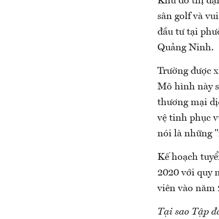
Khu đô thị đạ
sân golf và v
đầu tư tại ph
Quảng Ninh.
Trường được x
Mô hình này s
thương mại dịc
vệ tinh phục v
nói là những 
Kế hoạch tuyể
2020 với quy m
viên vào năm 
Tại sao Tập đ