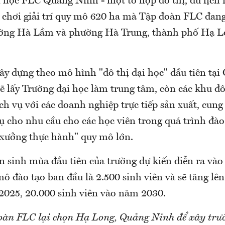
i học FLC Quảng Ninh - một tổ hợp đô thị, du lịch 
ui chơi giải trí quy mô 620 ha mà Tập đoàn FLC đan
ường Hà Lầm và phường Hà Trung, thành phố Hạ L
ây dựng theo mô hình "đô thị đại học" đầu tiên tạ
ẽ lấy Trường đại học làm trung tâm, còn các khu đô
h vụ với các doanh nghiệp trực tiếp sản xuất, cung
ụ cho nhu cầu cho các học viên trong quá trình đào 
"xưởng thực hành" quy mô lớn.
n sinh mùa đầu tiên của trường dự kiến diễn ra và
ô đào tạo ban đầu là 2.500 sinh viên và sẽ tăng lên
2025, 20.000 sinh viên vào năm 2030.
oàn FLC lại chọn Hạ Long, Quảng Ninh để xây trườ