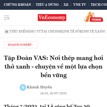
CHỨNG KHOÁN
TIÊU & DÙNG
XE
VNE TV
TECH CO
TIÊU ĐIỂM
ĐẦU TƯ
TÀI CHÍNH
KINH TẾ SỐ
KINH TẾ XANH
DOANH NGHIỆP
Tập Đoàn VAS: Nơi thép mang hơi
thở xanh - chuyện về một lựa chọn
bền vững
Khánh Huyền
K
14:01, 16/07/2025
Tháng 7/2025, tại Lễ công bố Top 50