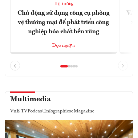
Thị trường
Chủ động sử dụng công cụ phòng
VAS
vệ thương mại để phát triển công
xu
nghiệp hóa chất bền vững
Đọc ngay
Multimedia
VnE TV
Podcast
Infographics
eMagazine