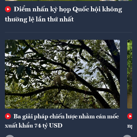
Điểm nhấn kỳ họp Quốc hội không
thường lệ lần thứ nhất
Ba giải pháp chiến lược nhằm cán mốc
xuất khẩu 74 tỷ USD
ngu