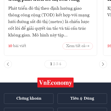
Phát triển đô thị theo định hướng giao
K
thông công cộng (TOD) kết hợp với mạng
V
lưới đường sắt đô thị (metro) là chiến lược
cốt lõi để giải quyết ùn tắc và tái cấu trúc
không gian. Mô hình này tập...
10
bài viết
Xem tất cả
2
1
2
3
4
Chứng khoán
Tiêu & Dùng