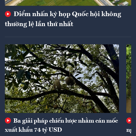
Điểm nhấn kỳ họp Quốc hội không
thường lệ lần thứ nhất
Ba giải pháp chiến lược nhằm cán mốc
xuất khẩu 74 tỷ USD
ngu