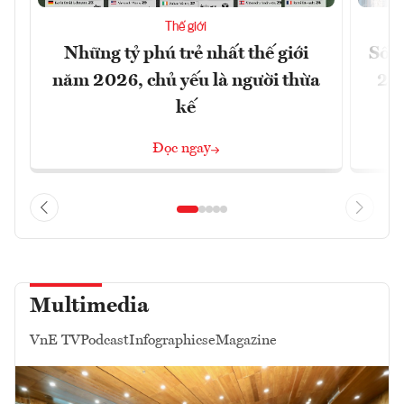
Thế giới
Những tỷ phú trẻ nhất thế giới
Số n
năm 2026, chủ yếu là người thừa
26%
kế
Đọc ngay
Multimedia
VnE TV
Podcast
Infographics
eMagazine