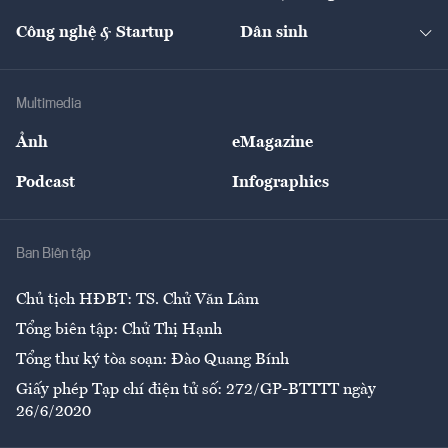
Cafe BĐS
Thị trường
Kinh doanh
Kết nối
Tạp chí kinh tế Việt Nam
eMagazine
Nhà đầu tư
Du lịch
Công nghệ & Startup
Dân sinh
Tư vấn
Nông sản
Doanh nhân
Tư vấn Tiêu & Dùng
Infographics
Hạ tầng
Sức khỏe
Khung pháp lý
Doanh nghiệp
Địa phương
Thị trường
Bảo hiểm
Multimedia
Sự kiện
Nhân lực
Ảnh
eMagazine
Đẹp +
An sinh
Podcast
Infographics
Giải trí
Y tế
Nhà
Ban Biên tập
Ẩm thực
Chủ tịch HĐBT: TS. Chử Văn Lâm
Tổng biên tập: Chử Thị Hạnh
Tổng thư ký tòa soạn: Đào Quang Bính
Giấy phép Tạp chí điện tử số: 272/GP-BTTTT ngày
26/6/2020