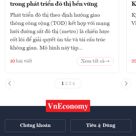
trong phát triển đô thị bền vững
K
Phát triển đô thị theo định hướng giao
K
thông công cộng (TOD) kết hợp với mạng
V
lưới đường sắt đô thị (metro) là chiến lược
cốt lõi để giải quyết ùn tắc và tái cấu trúc
không gian. Mô hình này tập...
10
bài viết
Xem tất cả
2
1
2
3
4
Chứng khoán
Tiêu & Dùng