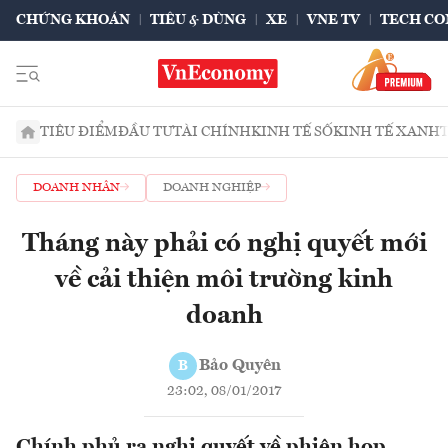
CHỨNG KHOÁN
TIÊU & DÙNG
XE
VNE TV
TECH CO
TIÊU ĐIỂM
ĐẦU TƯ
TÀI CHÍNH
KINH TẾ SỐ
KINH TẾ XANH
DOANH NHÂN
DOANH NGHIỆP
Tháng này phải có nghị quyết mới
về cải thiện môi trường kinh
doanh
Bảo Quyên
B
23:02, 08/01/2017
Chính phủ ra nghị quyết về phiên họp