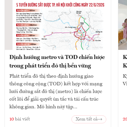
Định hướng metro và TOD chiến lược
K
trong phát triển đô thị bền vững
K
Phát triển đô thị theo định hướng giao
K
thông công cộng (TOD) kết hợp với mạng
V
lưới đường sắt đô thị (metro) là chiến lược
cốt lõi để giải quyết ùn tắc và tái cấu trúc
không gian. Mô hình này tập...
10
bài viết
Xem tất cả
2