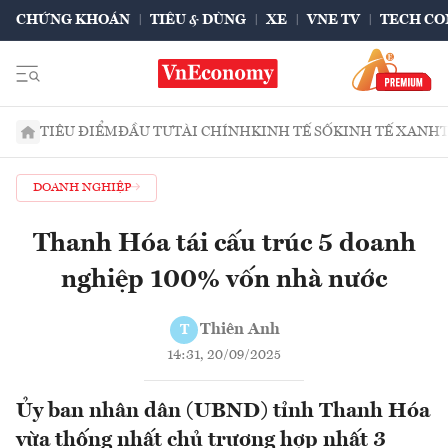
CHỨNG KHOÁN
TIÊU & DÙNG
XE
VNE TV
TECH CO
TIÊU ĐIỂM
ĐẦU TƯ
TÀI CHÍNH
KINH TẾ SỐ
KINH TẾ XANH
DOANH NGHIỆP
Thanh Hóa tái cấu trúc 5 doanh
nghiệp 100% vốn nhà nước
Thiên Anh
T
14:31, 20/09/2025
Ủy ban nhân dân (UBND) tỉnh Thanh Hóa
vừa thống nhất chủ trương hợp nhất 3