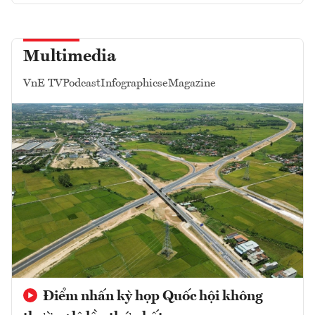
Multimedia
VnE TV
Podcast
Infographics
eMagazine
Điểm nhấn kỳ họp Quốc hội không