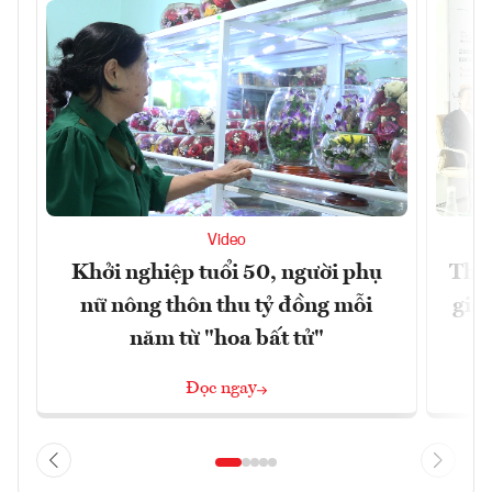
Video
Khởi nghiệp tuổi 50, người phụ
Thúc
nữ nông thôn thu tỷ đồng mỗi
giả
năm từ "hoa bất tử"
Đọc ngay