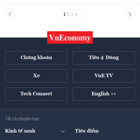
1
2
3
4
Chứng khoán
Tiêu & Dùng
Xe
VnE TV
Tech Connect
English ++
Tất cả chuyên mục
Kinh tế xanh
Tiêu điểm