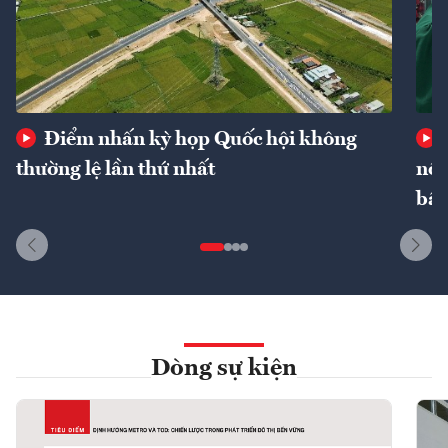
Điểm nhấn kỳ họp Quốc hội không
thường lệ lần thứ nhất
nôn
bất
Dòng sự kiện