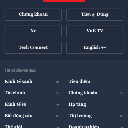
Chứng khoán
Tiêu & Dùng
Xe
VnE TV
Tech Connect
English ++
Tất cả chuyên mục
Kinh tế xanh
Tiêu điểm
Chuyển động xanh
Tài chính
Chứng khoán
Pháp lý
Ngân hàng
Doanh nghiệp niêm yết
Kinh tế số
Hạ tầng
Thương hiệu xanh
Thị trường vốn
Thị trường
Sản phẩm - Thị trường
Bất động sản
Thị trường
Diễn đàn
Thuế
Đầu tư
Tài sản số
Chính sách
Xuất nhập khẩu
Thế giới
Doanh nghiệp