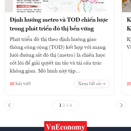
Định hướng metro và TOD chiến lược
K
trong phát triển đô thị bền vững
K
Phát triển đô thị theo định hướng giao
K
thông công cộng (TOD) kết hợp với mạng
V
lưới đường sắt đô thị (metro) là chiến lược
cốt lõi để giải quyết ùn tắc và tái cấu trúc
không gian. Mô hình này tập...
10
bài viết
Xem tất cả
2
1
2
3
4