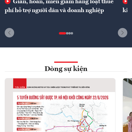
Giãn, hoãn, miễn giảm hàng loạt thuế
phí hỗ trợ người dân và doanh nghiệp
kin
Dòng sự kiện