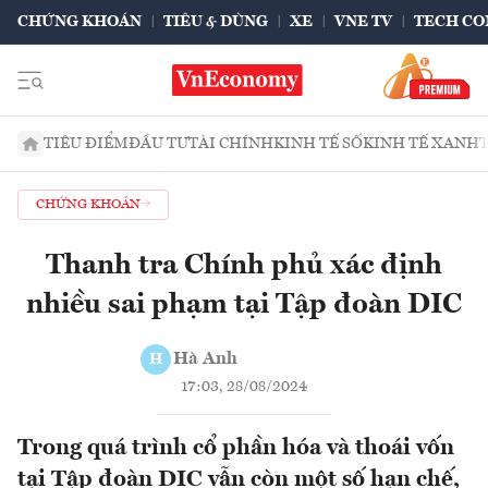
CHỨNG KHOÁN
TIÊU & DÙNG
XE
VNE TV
TECH CO
TIÊU ĐIỂM
ĐẦU TƯ
TÀI CHÍNH
KINH TẾ SỐ
KINH TẾ XANH
CHỨNG KHOÁN
Thanh tra Chính phủ xác định
nhiều sai phạm tại Tập đoàn DIC
Hà Anh
H
17:03, 28/08/2024
Trong quá trình cổ phần hóa và thoái vốn
tại Tập đoàn DIC vẫn còn một số hạn chế,