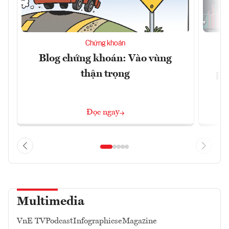
Chứng khoán
Blog chứng khoán: Vào vùng
V
thận trọng
ph
Đọc ngay
Multimedia
VnE TV
Podcast
Infographics
eMagazine