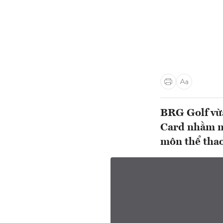
BRG Golf vừa
Card nhằm ma
môn thể thao