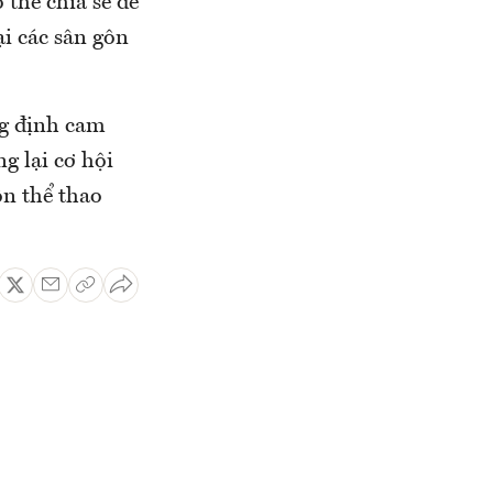
 thể chia sẻ dễ
ại các sân gôn
ng định cam
g lại cơ hội
n thể thao