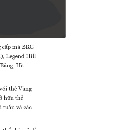
ng cấp mà BRG
), Legend Hill
 Bảng, Hà
 với thẻ Vàng
sở hữu thẻ
i tuần và các