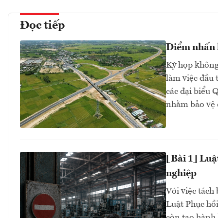
Đọc tiếp
Điểm nhấn k
Kỳ họp không 
làm việc đầu 
các đại biểu 
nhằm bảo vệ 
[Bài 1] Luậ
nghiệp
Với việc tách 
Luật Phục hồi
còn tạo hành 