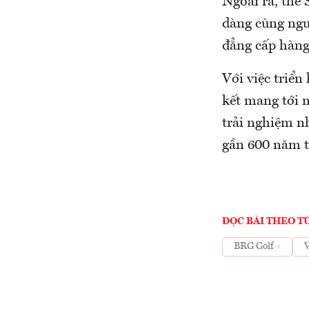
Ngoài ra, thẻ 
dàng cùng ngườ
đẳng cấp hàng
Với việc triển
kết mang tới 
trải nghiệm n
gần 600 năm tu
ĐỌC BÀI THEO T
BRG Golf