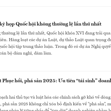
ỳ họp Quốc hội không thường lệ lần thứ nhất
thường lệ lần thứ nhất, Quốc hội khóa XVI đang trải qua
tiên. Hàng loạt các dự án Luật, dự thảo Luật quan trọng đ
Quốc hội tập trung thảo luận. Trong đó có dự án Nghị quyế
cán bộ dám nghĩ, dám làm.
t Phục hồi, phá sản 2025: Ưu tiên “tái sinh” doan
bạch hai thủ tục và luật hóa các chính sách gỡ khó về dòng 
, phá sản 2025 không chỉ xóa bỏ định kiến về “phá sản”, 
lang pháp lý vững chắc để “vực dậy” doanh nghiệp nhằm 