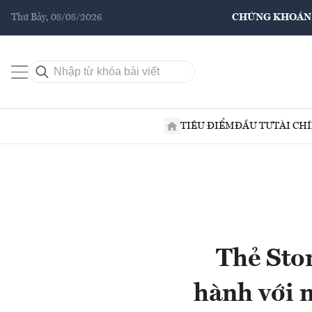
Thứ Bảy, 08/08/2026
CHỨNG KHOÁN
TIÊU ĐIỂM
ĐẦU TƯ
TÀI CH
Thẻ Sto
hành với 