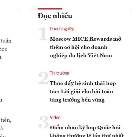
Đọc nhiều
1
Doanh nghiệp
Moscow MICE Rewards mở
 tuần
thêm cơ hội cho doanh
ược
nghiệp du lịch Việt Nam
t
2
Thị trường
Thúc đẩy hệ sinh thái hợp
tác: Lời giải cho bài toán
h
tăng trưởng bền vững
3
Video
tiền,
Điểm nhấn kỳ họp Quốc hội
mà
không thường lệ lần thứ nhất
bảo