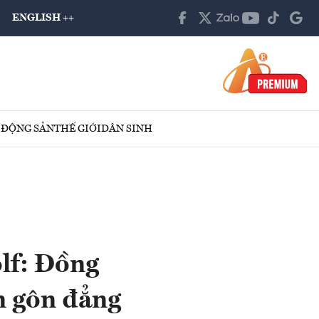
ENGLISH ++
 ĐỘNG SẢN
THẾ GIỚI
DÂN SINH
lf: Đồng
n gôn đẳng