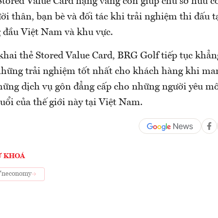
Stored Value Card hạng vàng còn giúp chủ sở hữu có
i thân, bạn bè và đối tác khi trải nghiệm thi đấu t
 đầu Việt Nam và khu vực.
 khai thẻ Stored Value Card, BRG Golf tiếp tục khẳ
những trải nghiệm tốt nhất cho khách hàng khi man
hững dịch vụ gôn đẳng cấp cho những người yêu mô
ổi của thế giới này tại Việt Nam.
Ừ KHOÁ
Vneconomy