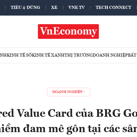
TIÊU & DÙNG
XE
VNE TV
TECH CONNECT
ÍNH
KINH TẾ SỐ
KINH TẾ XANH
THỊ TRƯỜNG
DOANH NGHIỆP
BẤT
DOANH NGHIỆP
red Value Card của BRG Go
niềm đam mê gôn tại các sâ