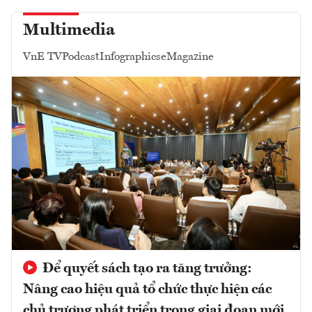
Multimedia
VnE TV
Podcast
Infographics
eMagazine
Để quyết sách tạo ra tăng trưởng:
Nâng cao hiệu quả tổ chức thực hiện các
chủ trương phát triển trong giai đoạn mới