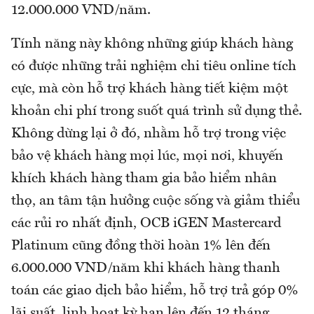
12.000.000 VND/năm.
Tính năng này không những giúp khách hàng
có được những trải nghiệm chi tiêu online tích
cực, mà còn hỗ trợ khách hàng tiết kiệm một
khoản chi phí trong suốt quá trình sử dụng thẻ.
Không dừng lại ở đó, nhằm hỗ trợ trong việc
bảo vệ khách hàng mọi lúc, mọi nơi, khuyến
khích khách hàng tham gia bảo hiểm nhân
thọ, an tâm tận hưởng cuộc sống và giảm thiểu
các rủi ro nhất định, OCB iGEN Mastercard
Platinum cũng đồng thời hoàn 1% lên đến
6.000.000 VND/năm khi khách hàng thanh
toán các giao dịch bảo hiểm, hỗ trợ trả góp 0%
lãi suất, linh hoạt kỳ hạn lên đến 12 tháng.