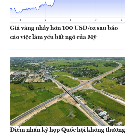
Giá vàng nhảy hơn 100 USD/oz sau báo
cáo việc làm yếu bất ngờ của Mỹ
Điểm nhấn kỳ họp Quốc hội không thường