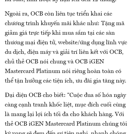
Ngoài ra, OCB còn liên tục triển khai các
chương trình khuyến mãi khác như: Tặng mã
giảm giá trực tiếp khi mua sắm tại các sàn
thương mại điện tử, website/ứng dụng lĩnh vực
du dịch, điện máy và giải trí liên kết với OCB,
chủ thẻ OCB nói chung và OCB iGEN
Mastercard Platinum nói riêng hoàn toàn có
thể tận hưởng các tiện ích, ưu đãi gia tăng này.
Đại diện OCB cho biết: “Cuộc đua số hóa ngày
càng cạnh tranh khốc liệt, mục đích cuối cùng
là mang lại lợi ích tối đa cho khách hàng. Với
thẻ OCB iGEN Mastercard Platinum chúng tôi
kỳ vọng sẽ đem đến sự tiện nghi, nhanh chóng