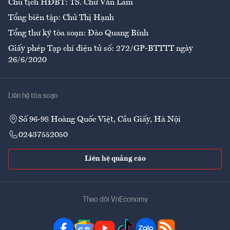
Chủ tịch HĐBT: TS. Chử Văn Lâm
Tổng biên tập: Chử Thị Hạnh
Tổng thư ký tòa soạn: Đào Quang Bính
Giấy phép Tạp chí điện tử số: 272/GP-BTTTT ngày
26/6/2020
Liên hệ tòa soạn
Số 96-98 Hoàng Quốc Việt, Cầu Giấy, Hà Nội
02437552050
Liên hệ quảng cáo
Theo dõi VnEconomy