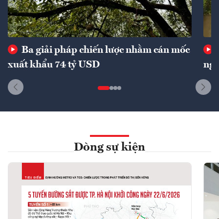
Ba giải pháp chiến lược nhằm cán mốc
xuất khẩu 74 tỷ USD
ngu
Dòng sự kiện