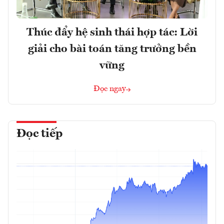
Thúc đẩy hệ sinh thái hợp tác: Lời
giải cho bài toán tăng trưởng bền
vững
Đọc ngay
Đọc tiếp