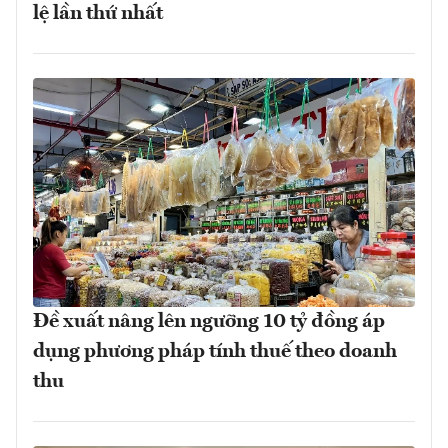
lệ lần thứ nhất
Đề xuất nâng lên ngưỡng 10 tỷ đồng áp
dụng phương pháp tính thuế theo doanh
thu