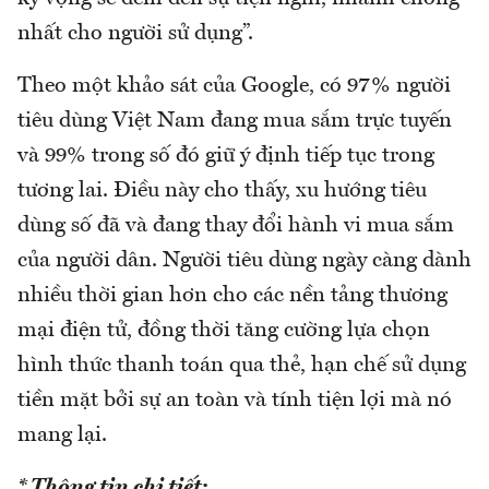
nhất cho người sử dụng”.
Theo một khảo sát của Google, có 97% người
tiêu dùng Việt Nam đang mua sắm trực tuyến
và 99% trong số đó giữ ý định tiếp tục trong
tương lai. Điều này cho thấy, xu hướng tiêu
dùng số đã và đang thay đổi hành vi mua sắm
của người dân. Người tiêu dùng ngày càng dành
nhiều thời gian hơn cho các nền tảng thương
mại điện tử, đồng thời tăng cường lựa chọn
hình thức thanh toán qua thẻ, hạn chế sử dụng
tiền mặt bởi sự an toàn và tính tiện lợi mà nó
mang lại.
* Thông tin chi tiết: