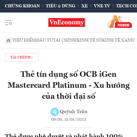
CHỨNG KHOÁN
TIÊU & DÙNG
XE
VNE TV
TECH CO
TIÊU ĐIỂM
ĐẦU TƯ
TÀI CHÍNH
KINH TẾ SỐ
KINH TẾ XANH
TÀI CHÍNH
Thẻ tín dụng số OCB iGen
Mastercard Platinum - Xu hướng
của thời đại số
Quỳnh Trần
Q
09:00, 18/05/2023
Thẻ được phê duyệt và phát hành 100%