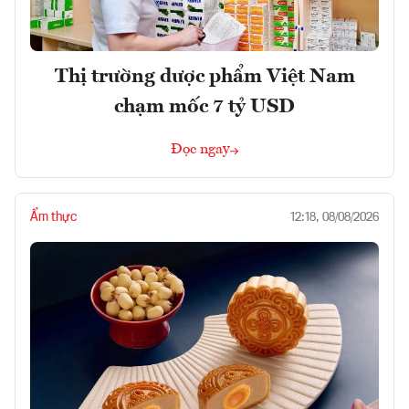
Thị trường dược phẩm Việt Nam
chạm mốc 7 tỷ USD
Đọc ngay
Ẩm thực
12:18, 08/08/2026