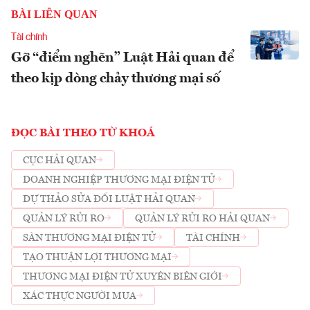
BÀI LIÊN QUAN
Tài chính
Gỡ “điểm nghẽn” Luật Hải quan để
theo kịp dòng chảy thương mại số
ĐỌC BÀI THEO TỪ KHOÁ
CỤC HẢI QUAN
DOANH NGHIỆP THƯƠNG MẠI ĐIỆN TỬ
DỰ THẢO SỬA ĐỔI LUẬT HẢI QUAN
QUẢN LÝ RỦI RO
QUẢN LÝ RỦI RO HẢI QUAN
SÀN THƯƠNG MẠI ĐIỆN TỬ
TÀI CHÍNH
TẠO THUẬN LỢI THƯƠNG MẠI
THƯƠNG MẠI ĐIỆN TỬ XUYÊN BIÊN GIỚI
XÁC THỰC NGƯỜI MUA