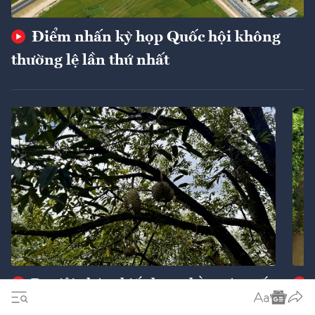
Điểm nhấn kỳ họp Quốc hội không
thường lệ lần thứ nhất
Ba giải pháp chiến lược nhằm cán mốc
xuất khẩu 74 tỷ USD
ngu