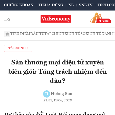
CHỨNG KHOÁN
TIÊU & DÙNG
XE
VNE TV
TECH CO
TIÊU ĐIỂM
ĐẦU TƯ
TÀI CHÍNH
KINH TẾ SỐ
KINH TẾ XANH
TÀI CHÍNH
Sàn thương mại điện tử xuyên
biên giới: Tăng trách nhiệm đến
đâu?
Hoàng Sơn
H
21:31, 11/06/2026
Dự thảo sửa đổi Luật Hải quan đang mở