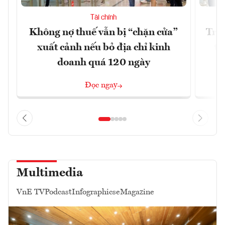
Tài chính
Không nợ thuế vẫn bị “chặn cửa”
Tron
xuất cảnh nếu bỏ địa chỉ kinh
từ
doanh quá 120 ngày
Đọc ngay
Multimedia
VnE TV
Podcast
Infographics
eMagazine