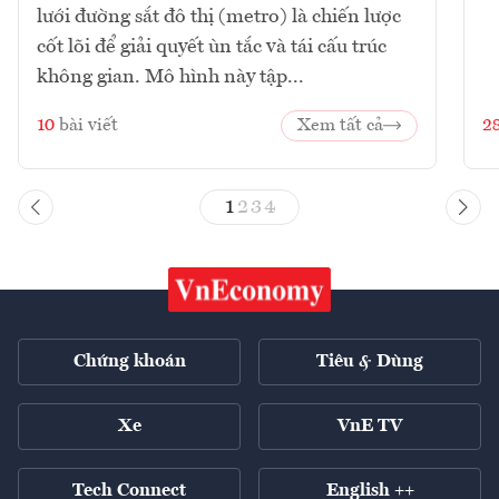
lưới đường sắt đô thị (metro) là chiến lược
cốt lõi để giải quyết ùn tắc và tái cấu trúc
không gian. Mô hình này tập...
10
bài viết
Xem tất cả
2
1
2
3
4
Chứng khoán
Tiêu & Dùng
Xe
VnE TV
Tech Connect
English ++