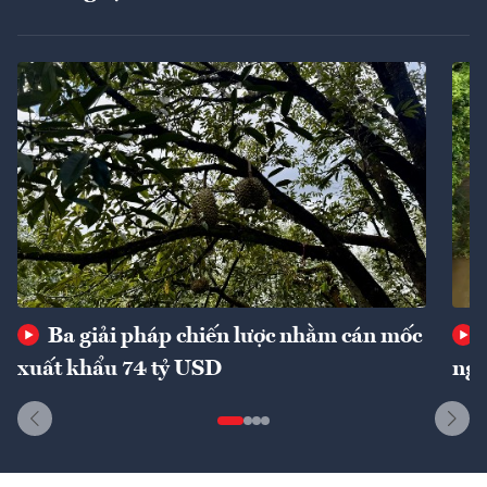
Ba giải pháp chiến lược nhằm cán mốc
xuất khẩu 74 tỷ USD
ngu