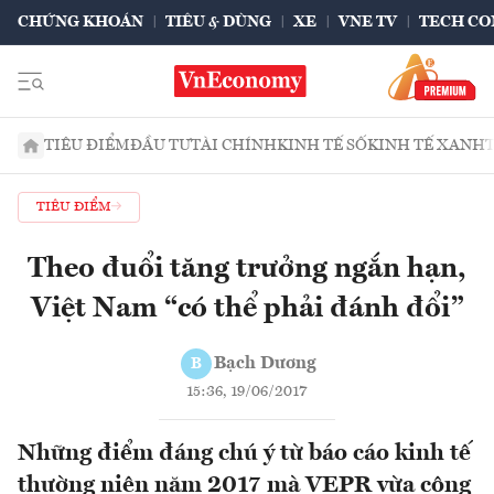
CHỨNG KHOÁN
TIÊU & DÙNG
XE
VNE TV
TECH CO
TIÊU ĐIỂM
ĐẦU TƯ
TÀI CHÍNH
KINH TẾ SỐ
KINH TẾ XANH
TIÊU ĐIỂM
Theo đuổi tăng trưởng ngắn hạn,
Việt Nam “có thể phải đánh đổi”
Bạch Dương
B
15:36, 19/06/2017
Những điểm đáng chú ý từ báo cáo kinh tế
thường niên năm 2017 mà VEPR vừa công