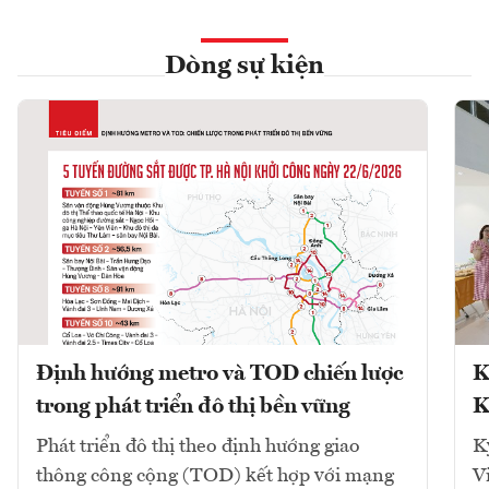
Dòng sự kiện
Định hướng metro và TOD chiến lược
K
trong phát triển đô thị bền vững
K
Phát triển đô thị theo định hướng giao
K
thông công cộng (TOD) kết hợp với mạng
V