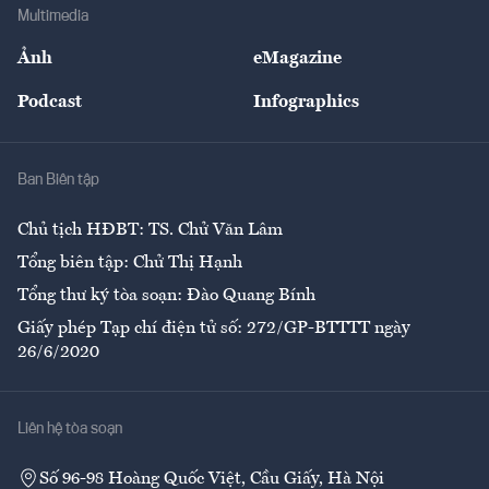
Địa phương
Thị trường
Bảo hiểm
Multimedia
Sự kiện
Nhân lực
Ảnh
eMagazine
Đẹp +
An sinh
Podcast
Infographics
Giải trí
Y tế
Nhà
Ban Biên tập
Ẩm thực
Chủ tịch HĐBT: TS. Chử Văn Lâm
Tổng biên tập: Chử Thị Hạnh
Tổng thư ký tòa soạn: Đào Quang Bính
Giấy phép Tạp chí điện tử số: 272/GP-BTTTT ngày
26/6/2020
Liên hệ tòa soạn
Số 96-98 Hoàng Quốc Việt, Cầu Giấy, Hà Nội