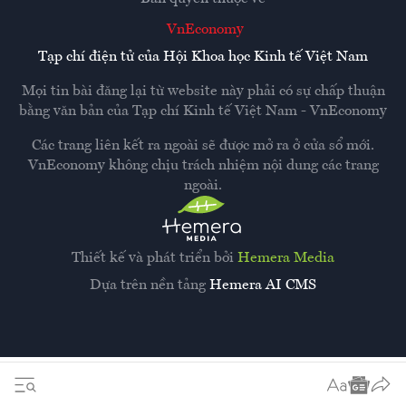
VnEconomy
Tạp chí điện tử của Hội Khoa học Kinh tế Việt Nam
Mọi tin bài đăng lại từ website này phải có sự chấp thuận
bằng văn bản của
Tạp chí Kinh tế Việt Nam - VnEconomy
Các trang liên kết ra ngoài sẽ được mở ra ở cửa sổ mới.
VnEconomy không chịu trách nhiệm nội dung các trang
ngoài.
Thiết kế và phát triển bởi
Hemera Media
Dựa trên nền tảng
Hemera AI CMS