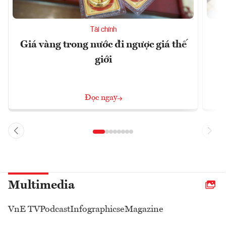
Tài chính
Giá vàng trong nước đi ngược giá thế
L
giới
Đọc ngay
Multimedia
VnE TV
Podcast
Infographics
eMagazine