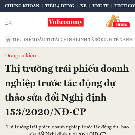
CHỨNG KHOÁN
TIÊU & DÙNG
XE
VNE TV
TECH CO
TIÊU ĐIỂM
ĐẦU TƯ
TÀI CHÍNH
KINH TẾ SỐ
KINH TẾ XANH
Dòng sự kiện
Thị trường trái phiếu doanh
nghiệp trước tác động dự
thảo sửa đổi Nghị định
153/2020/NĐ-CP
Thị trường trái phiếu doanh nghiệp trước tác động dự thảo
sửa đổi Nghị định 153/2020/NĐ-CP