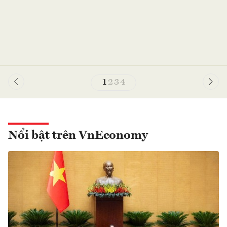
1
2
3
4
Nổi bật trên VnEconomy