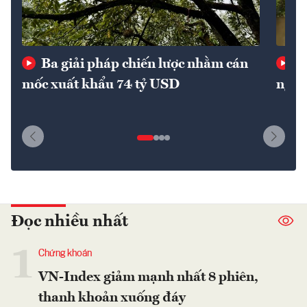
Ba giải pháp chiến lược nhằm cán
Th
mốc xuất khẩu 74 tỷ USD
nguy
Đọc nhiều nhất
1
Chứng khoán
VN-Index giảm mạnh nhất 8 phiên,
thanh khoản xuống đáy