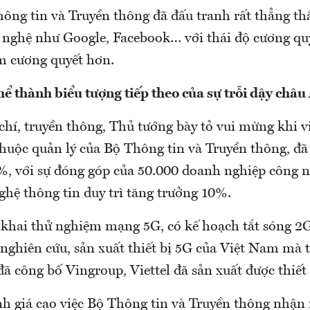
hông tin và Truyền thông đã đấu tranh rất thẳng t
 nghệ như Google, Facebook… với thái độ cương qu
àm cương quyết hơn.
hể thành biểu tượng tiếp theo của sự trỗi dậy châu
chí, truyền thông, Thủ tướng bày tỏ vui mừng khi v
thuộc quản lý của Bộ Thông tin và Truyền thông, đã
%, với sự đóng góp của 50.000 doanh nghiệp công 
ghệ thông tin duy trì tăng trưởng 10%.
n khai thử nghiệm mạng 5G, có kế hoạch tắt sóng 2G
nghiên cứu, sản xuất thiết bị 5G của Việt Nam mà t
đã công bố Vingroup, Viettel đã sản xuất được thiết 
h giá cao việc Bộ Thông tin và Truyền thông nhận