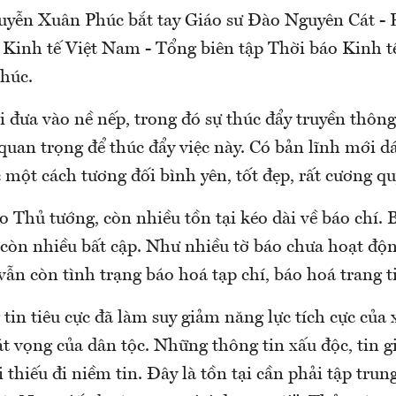
yễn Xuân Phúc bắt tay Giáo sư Đào Nguyên Cát - 
Kinh tế Việt Nam - Tổng biên tập Thời báo Kinh t
húc.
 đưa vào nề nếp, trong đó sự thúc đẩy truyền thông
 quan trọng để thúc đẩy việc này. Có bản lĩnh mới 
một cách tương đối bình yên, tốt đẹp, rất cương qu
o Thủ tướng, còn nhiều tồn tại kéo dài về báo chí. B
còn nhiều bất cập. Như nhiều tờ báo chưa hoạt độ
vẫn còn tình trạng báo hoá tạp chí, báo hoá trang t
in tiêu cực đã làm suy giảm năng lực tích cực của 
t vọng của dân tộc. Những thông tin xấu độc, tin g
 thiếu đi niềm tin. Đây là tồn tại cần phải tập tru