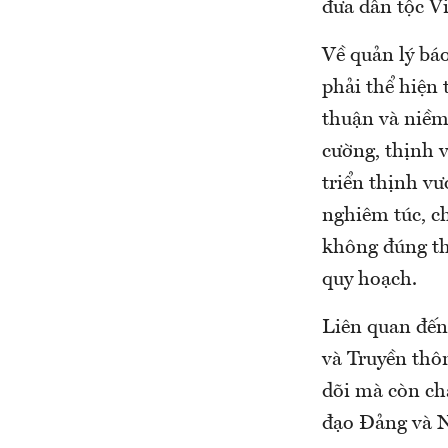
đưa dân tộc V
Về quản lý báo
phải thể hiện
thuận và niềm
cường, thịnh 
triển thịnh vư
nghiêm túc, c
không đúng th
quy hoạch.
Liên quan đến
và Truyền thô
dõi mà còn ch
đạo Đảng và 