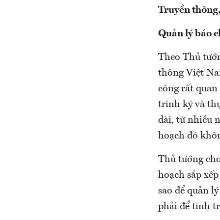
Truyền thông
Quản lý báo c
Theo Thủ tướn
thông Việt Na
công rất quan
trình ký và th
dài, từ nhiều 
hoạch đó khôn
Thủ tướng cho
hoạch sắp xếp
sao để quản lý
phải để tình t