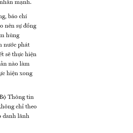
g nhấn mạnh.
ng, báo chí
ạo nên sự đồng
Nam hùng
h nước phát
t sẽ thực hiện
uản nào làm
ực hiện xong
 Bộ Thông tin
không chỉ theo
o danh lãnh