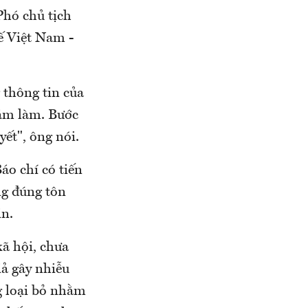
Phó chủ tịch
ế Việt Nam -
 thông tin của
dám làm. Bước
yết", ông nói.
áo chí có tiến
ng đúng tôn
in.
xã hội, chưa
iả gây nhiễu
ng loại bỏ nhằm