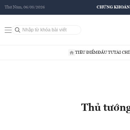
Thứ Năm, 06/08/2026
CHỨNG KHOÁN
TIÊU ĐIỂM
ĐẦU TƯ
TÀI CH
Thủ tướng