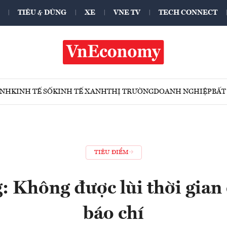
TIÊU & DÙNG
XE
VNE TV
TECH CONNECT
ÍNH
KINH TẾ SỐ
KINH TẾ XANH
THỊ TRƯỜNG
DOANH NGHIỆP
BẤT
TIÊU ĐIỂM
: Không được lùi thời gian
báo chí