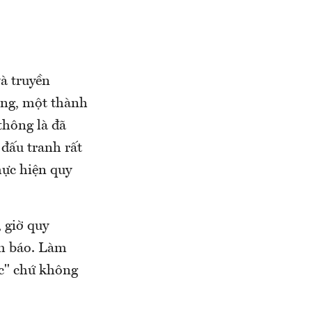
à truyền
ông, một thành
thông là đã
 đấu tranh rất
hực hiện quy
 giờ quy
àm báo. Làm
óc" chứ không