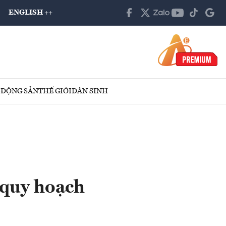
ENGLISH ++
 ĐỘNG SẢN
THẾ GIỚI
DÂN SINH
 quy hoạch