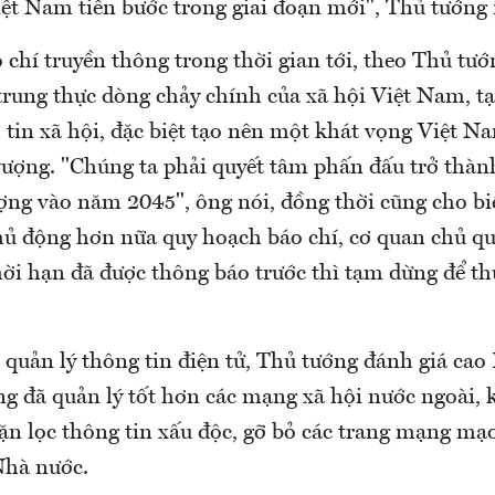
iệt Nam tiến bước trong giai đoạn mới", Thủ tướn
 chí truyền thông trong thời gian tới, theo Thủ tướ
 trung thực dòng chảy chính của xã hội Việt Nam, t
 tin xã hội, đặc biệt tạo nên một khát vọng Việt 
vượng. "Chúng ta phải quyết tâm phấn đấu trở thàn
ợng vào năm 2045", ông nói, đồng thời cũng cho biế
hủ động hơn nữa quy hoạch báo chí, cơ quan chủ q
ời hạn đã được thông báo trước thì tạm dừng để th
 quản lý thông tin điện tử, Thủ tướng đánh giá cao
ng đã quản lý tốt hơn các mạng xã hội nước ngoài, 
ặn lọc thông tin xấu độc, gỡ bỏ các trang mạng mạ
Nhà nước.