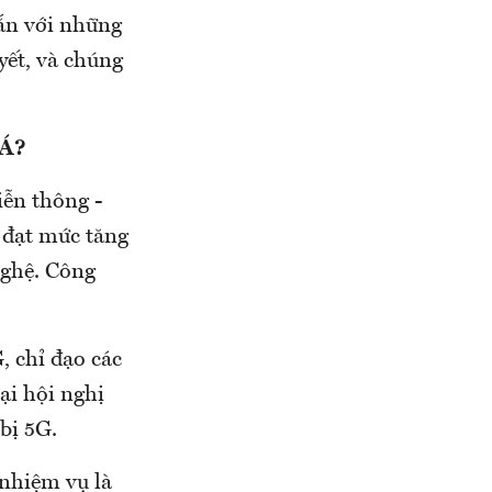
hắn với những
yết, và chúng
 Á?
iễn thông -
 đạt mức tăng
nghệ. Công
, chỉ đạo các
ại hội nghị
bị 5G.
 nhiệm vụ là