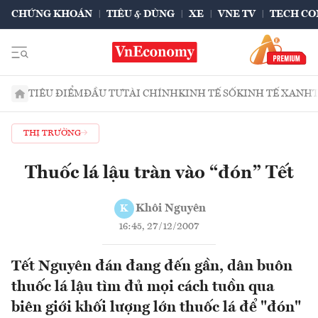
CHỨNG KHOÁN
TIÊU & DÙNG
XE
VNE TV
TECH CO
TIÊU ĐIỂM
ĐẦU TƯ
TÀI CHÍNH
KINH TẾ SỐ
KINH TẾ XANH
THỊ TRƯỜNG
Thuốc lá lậu tràn vào “đón” Tết
Khôi Nguyên
K
16:45, 27/12/2007
Tết Nguyên đán đang đến gần, dân buôn
thuốc lá lậu tìm đủ mọi cách tuồn qua
biên giới khối lượng lớn thuốc lá để "đón"