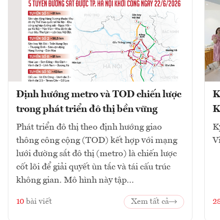
Định hướng metro và TOD chiến lược
K
trong phát triển đô thị bền vững
K
Phát triển đô thị theo định hướng giao
K
thông công cộng (TOD) kết hợp với mạng
V
lưới đường sắt đô thị (metro) là chiến lược
cốt lõi để giải quyết ùn tắc và tái cấu trúc
không gian. Mô hình này tập...
10
bài viết
Xem tất cả
2