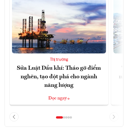
Thị trường
Sửa Luật Dầu khí: Tháo gỡ điểm
"H
nghẽn, tạo đột phá cho ngành
nhì
năng lượng
Đọc ngay