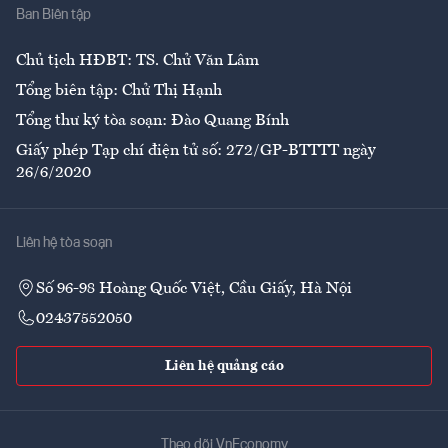
Ban Biên tập
Ẩm thực
Chủ tịch HĐBT: TS. Chử Văn Lâm
Tổng biên tập: Chử Thị Hạnh
Tổng thư ký tòa soạn: Đào Quang Bính
Giấy phép Tạp chí điện tử số: 272/GP-BTTTT ngày
26/6/2020
Liên hệ tòa soạn
Số 96-98 Hoàng Quốc Việt, Cầu Giấy, Hà Nội
02437552050
Liên hệ quảng cáo
Theo dõi VnEconomy