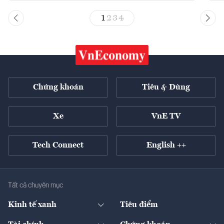
1
2
3
4
Chứng khoán
Tiêu & Dùng
Xe
VnE TV
Tech Connect
English ++
Tất cả chuyên mục
Kinh tế xanh
Tiêu điểm
Chuyển động xanh