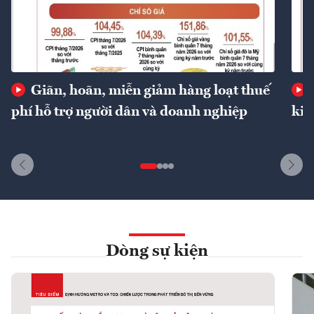
Giãn, hoãn, miễn giảm hàng loạt thuế
phí hỗ trợ người dân và doanh nghiệp
kin
Dòng sự kiện