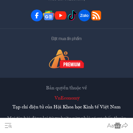
Đặt mua ấn phẩm
Bản quyền thuộc về
VnEconomy
Tạp chí điện tử của Hội Khoa học Kinh tế Việt Nam
Mọi tin bài đăng lại từ website này phải có sự chấp thuận
bằng văn bản của
Tạp chí Kinh tế Việt Nam - VnEconomy