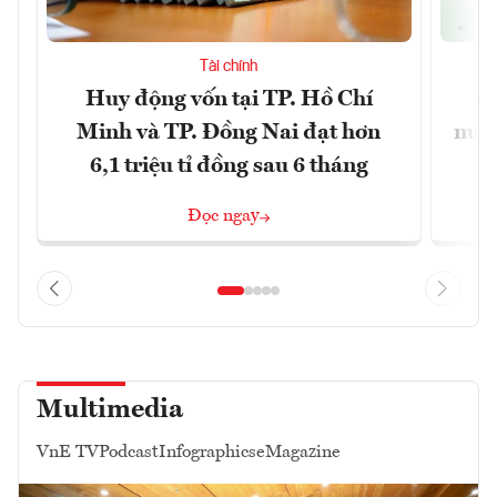
Tài chính
Huy động vốn tại TP. Hồ Chí
S
Minh và TP. Đồng Nai đạt hơn
nước
6,1 triệu tỉ đồng sau 6 tháng
Đọc ngay
Multimedia
VnE TV
Podcast
Infographics
eMagazine