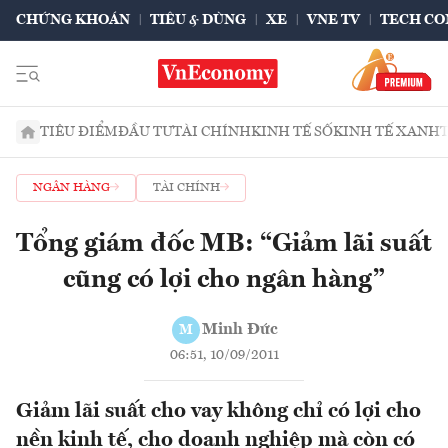
CHỨNG KHOÁN
TIÊU & DÙNG
XE
VNE TV
TECH CO
TIÊU ĐIỂM
ĐẦU TƯ
TÀI CHÍNH
KINH TẾ SỐ
KINH TẾ XANH
NGÂN HÀNG
TÀI CHÍNH
Tổng giám đốc MB: “Giảm lãi suất
cũng có lợi cho ngân hàng”
Minh Đức
M
06:51, 10/09/2011
Giảm lãi suất cho vay không chỉ có lợi cho
nền kinh tế, cho doanh nghiệp mà còn có