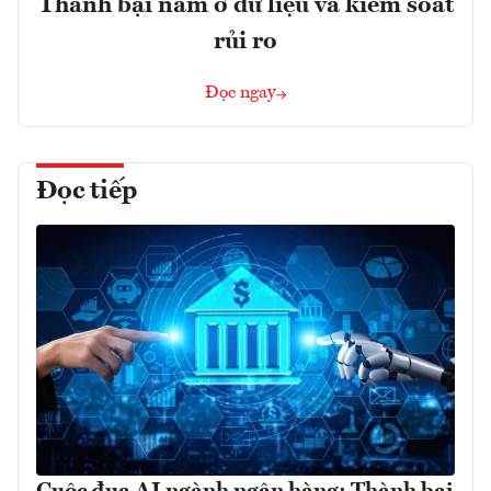
Thành bại nằm ở dữ liệu và kiểm soát
rủi ro
Đọc ngay
Đọc tiếp