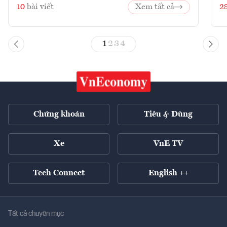
10
bài viết
Xem tất cả
2
1
2
3
4
Chứng khoán
Tiêu & Dùng
Xe
VnE TV
Tech Connect
English ++
Tất cả chuyên mục