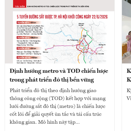
Định hướng metro và TOD chiến lược
K
trong phát triển đô thị bền vững
K
Phát triển đô thị theo định hướng giao
K
thông công cộng (TOD) kết hợp với mạng
V
lưới đường sắt đô thị (metro) là chiến lược
cốt lõi để giải quyết ùn tắc và tái cấu trúc
không gian. Mô hình này tập...