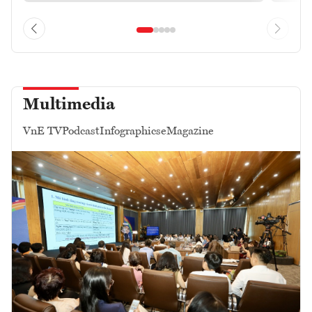
Multimedia
VnE TV
Podcast
Infographics
eMagazine