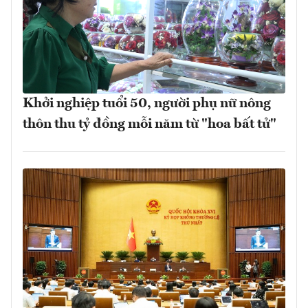
Khởi nghiệp tuổi 50, người phụ nữ nông
thôn thu tỷ đồng mỗi năm từ "hoa bất tử"