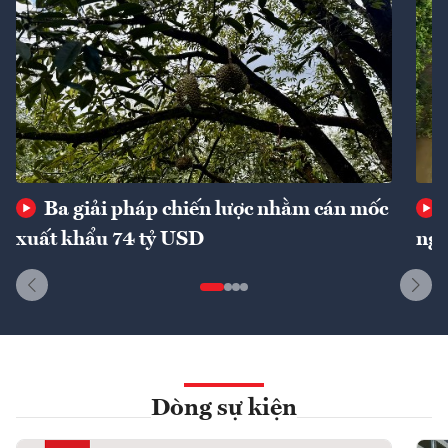
Ba giải pháp chiến lược nhằm cán mốc
xuất khẩu 74 tỷ USD
ngu
Dòng sự kiện