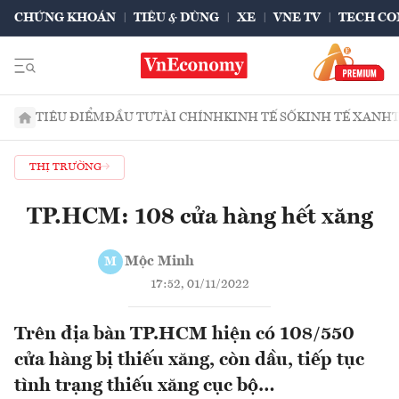
CHỨNG KHOÁN
TIÊU & DÙNG
XE
VNE TV
TECH CO
TIÊU ĐIỂM
ĐẦU TƯ
TÀI CHÍNH
KINH TẾ SỐ
KINH TẾ XANH
THỊ TRƯỜNG
TP.HCM: 108 cửa hàng hết xăng
Mộc Minh
M
17:52, 01/11/2022
Trên địa bàn TP.HCM hiện có 108/550
cửa hàng bị thiếu xăng, còn dầu, tiếp tục
tình trạng thiếu xăng cục bộ…