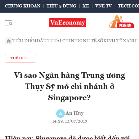
CHỨNG KHOÁN
TIÊU & DÙNG
XE
VNE TV
TECH CO
TIÊU ĐIỂM
ĐẦU TƯ
TÀI CHÍNH
KINH TẾ SỐ
KINH TẾ XANH
THẾ GIỚI
Vì sao Ngân hàng Trung ương
Thụy Sỹ mở chi nhánh ở
Singapore?
An Huy
A
14:29, 12/07/2013
Hiện nay, Singapore đã được biết đến với