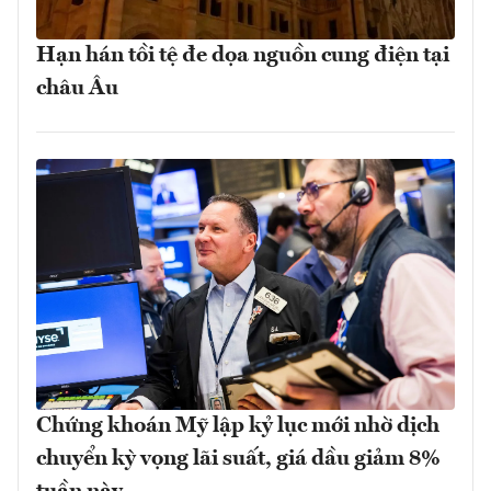
Hạn hán tồi tệ đe dọa nguồn cung điện tại
châu Âu
Chứng khoán Mỹ lập kỷ lục mới nhờ dịch
chuyển kỳ vọng lãi suất, giá dầu giảm 8%