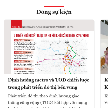
Dòng sự kiện
Định hướng metro và TOD chiến lược
K
trong phát triển đô thị bền vững
K
Phát triển đô thị theo định hướng giao
K
thông công cộng (TOD) kết hợp với mạng
V