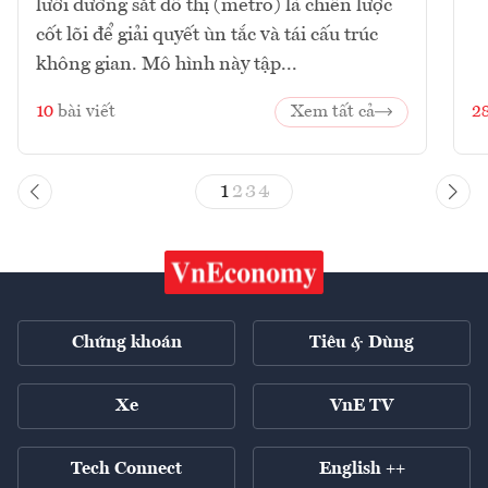
lưới đường sắt đô thị (metro) là chiến lược
cốt lõi để giải quyết ùn tắc và tái cấu trúc
không gian. Mô hình này tập...
10
bài viết
Xem tất cả
2
1
2
3
4
Chứng khoán
Tiêu & Dùng
Xe
VnE TV
Tech Connect
English ++