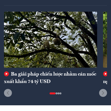
Ba giải pháp chiến lược nhằm cán mốc
xuất khẩu 74 tỷ USD
ngu