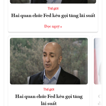
Thế giới
Hai quan chức Fed kêu gọi tăng lãi suất
Đọc ngay
Thế giới
Hai quan chức Fed kêu gọi tăng
Chí
lãi suất
đã 