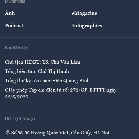
Multimedia
Sự kiện
Nhân lực
Ảnh
eMagazine
Đẹp +
An sinh
Podcast
Infographics
Giải trí
Y tế
Nhà
Ban Biên tập
Ẩm thực
Chủ tịch HĐBT: TS. Chử Văn Lâm
Tổng biên tập: Chử Thị Hạnh
Tổng thư ký tòa soạn: Đào Quang Bính
Giấy phép Tạp chí điện tử số: 272/GP-BTTTT ngày
26/6/2020
Liên hệ tòa soạn
Số 96-98 Hoàng Quốc Việt, Cầu Giấy, Hà Nội