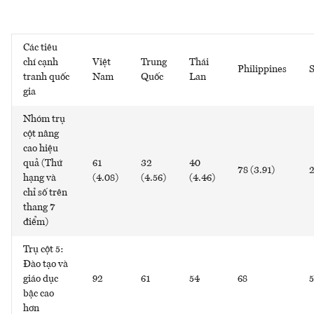
Các tiêu
chí cạnh
Việt
Trung
Thái
Philippines
S
tranh quốc
Nam
Quốc
Lan
gia
Nhóm trụ
cột nâng
cao hiệu
quả (Thứ
61
32
40
78 (3.91)
2
hạng và
(4.08)
(4.56)
(4.46)
chỉ số trên
thang 7
điểm)
Trụ cột 5:
Đào tạo và
giáo dục
92
61
54
68
5
bậc cao
hơn