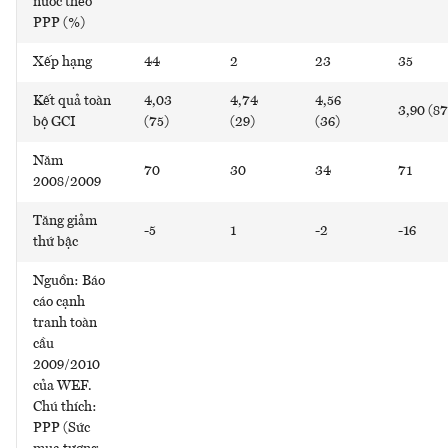
nước theo
PPP (%)
Xếp hạng
44
2
23
35
Kết quả toàn
4,03
4,74
4,56
3,90 (87
bộ GCI
(75)
(29)
(36)
Năm
70
30
34
71
2008/2009
Tăng giảm
-5
1
-2
-16
thứ bậc
Nguồn: Báo
cáo cạnh
tranh toàn
cầu
2009/2010
của WEF.
Chú thích:
PPP (Sức