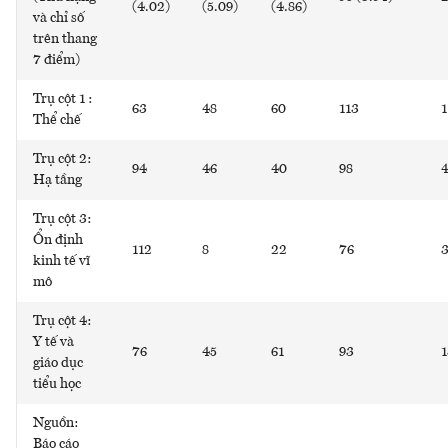
(4.02)
(5.09)
(4.86)
và chỉ số
trên thang
7 điểm)
Trụ cột 1 :
63
48
60
113
1
Thể chế
Trụ cột 2:
94
46
40
98
Hạ tầng
Trụ cột 3:
Ổn định
112
8
22
76
kinh tế vĩ
mô
Trụ cột 4:
Y tế và
76
45
61
93
1
giáo dục
tiểu học
Nguồn:
Báo cáo