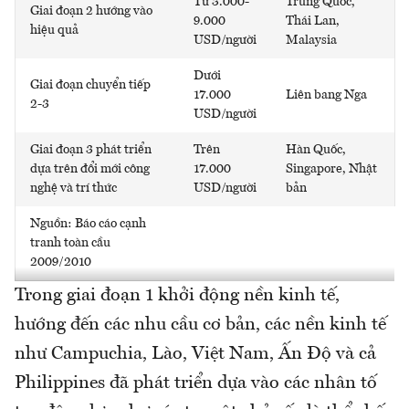
Từ 3.000-
Trung Quốc,
Giai đoạn 2 hướng vào
9.000
Thái Lan,
hiệu quả
USD/người
Malaysia
Dưới
Giai đoạn chuyển tiếp
17.000
Liên bang Nga
2-3
USD/người
Giai đoạn 3 phát triển
Trên
Hàn Quốc,
dựa trên đổi mới công
17.000
Singapore, Nhật
nghệ và trí thức
USD/người
bản
Nguồn: Báo cáo cạnh
tranh toàn cầu
2009/2010
Trong giai đoạn 1 khởi động nền kinh tế,
hướng đến các nhu cầu cơ bản, các nền kinh tế
như Campuchia, Lào, Việt Nam, Ấn Độ và cả
Philippines đã phát triển dựa vào các nhân tố