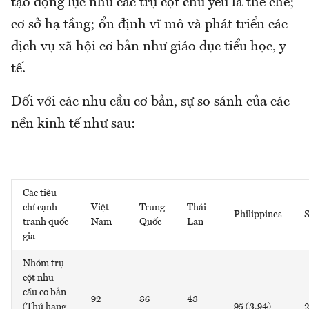
tạo động lực như các trụ cột chủ yếu là thể chế;
cơ sở hạ tầng; ổn định vĩ mô và phát triển các
dịch vụ xã hội cơ bản như giáo dục tiểu học, y
tế.
Đối với các nhu cầu cơ bản, sự so sánh của các
nền kinh tế như sau:
Các tiêu
chí cạnh
Việt
Trung
Thái
Philippines
S
tranh quốc
Nam
Quốc
Lan
gia
Nhóm trụ
cột nhu
cầu cơ bản
92
36
43
(Thứ hạng
95 (3.94)
2