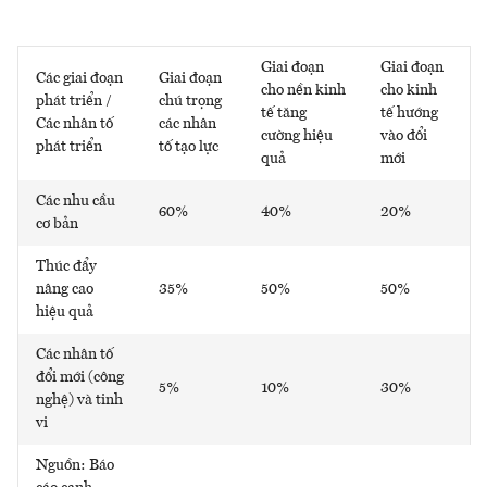
Giai đoạn
Giai đoạn
Các giai đoạn
Giai đoạn
cho nền kinh
cho kinh
phát triển /
chú trọng
tế tăng
tế hướng
Các nhân tố
các nhân
cường hiệu
vào đổi
phát triển
tố tạo lực
quả
mới
Các nhu cầu
60%
40%
20%
cơ bản
Thúc đẩy
nâng cao
35%
50%
50%
hiệu quả
Các nhân tố
đổi mới (công
5%
10%
30%
nghệ) và tinh
vi
Nguồn: Báo