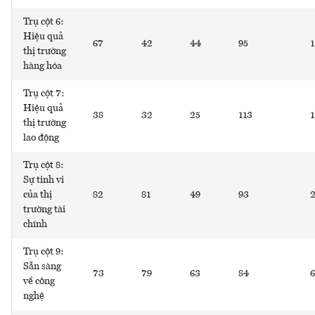
Trụ cột 6:
Hiệu quả
67
42
44
95
1
thị trường
hàng hóa
Trụ cột 7:
Hiệu quả
38
32
25
113
1
thị trường
lao động
Trụ cột 8:
Sự tinh vi
của thị
82
81
49
93
trường tài
chính
Trụ cột 9:
Sẵn sàng
73
79
63
84
6
về công
nghệ