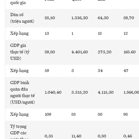
quốc gia
Dân số
88,50
1.336,30
64,30
89,70
(triệu người)
Xếp hạng
13
1
18
12
GDP giá
thực tế (tỷ
89,80
4.401,60
273,20
168.60
USD)
Xếp hạng
59
3
34
47
GDP bình
quân đầu
1.040,40
3.315,20
4.115,30
1.866,0
người thực tế
(USD/người)
Xếp hạng
109
88
80
98
Tỷ trọng
GDP các
0,35
11,40
0,80
0,46