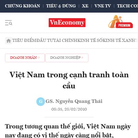
CHỨNG KHOÁN
TIÊU & DÙNG
XE
VNE TV
TECH CO
TIÊU ĐIỂM
ĐẦU TƯ
TÀI CHÍNH
KINH TẾ SỐ
KINH TẾ XANH
DOANH NHÂN
DOANH NGHIỆP
Việt Nam trong cạnh tranh toàn
cầu
GS. Nguyễn Quang Thái
G
08:35, 28/02/2010
Trong tương quan thế giới, Việt Nam ngày
nay đang có vị thế ngày càng nổi bật,