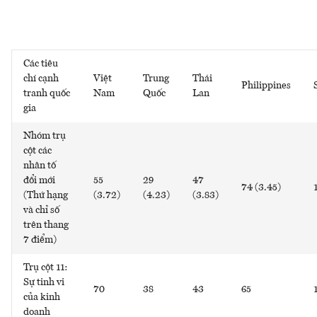
Các tiêu
chí cạnh
Việt
Trung
Thái
Philippines
tranh quốc
Nam
Quốc
Lan
gia
Nhóm trụ
cột các
nhân tố
đổi mới
55
29
47
74 (3.45)
(Thứ hạng
(3.72)
(4.23)
(3.83)
và chỉ số
trên thang
7 điểm)
Trụ cột 11:
Sự tinh vi
70
38
43
65
của kinh
doanh