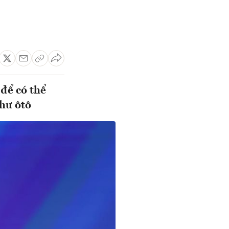
 để có thể
như ôtô