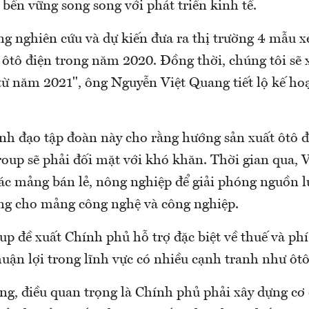
n bền vững song song với phát triển kinh tế.
ng nghiên cứu và dự kiến đưa ra thị trường 4 mẫu x
 ôtô điện trong năm 2020. Đồng thời, chúng tôi sẽ 
từ năm 2021", ông Nguyễn Việt Quang tiết lộ kế ho
ãnh đạo tập đoàn này cho rằng hướng sản xuất ôtô đ
roup sẽ phải đối mặt với khó khăn. Thời gian qua, 
các mảng bán lẻ, nông nghiệp để giải phóng nguồn l
ung cho mảng công nghệ và công nghiệp.
p đề xuất Chính phủ hỗ trợ đặc biệt về thuế và phí
uận lợi trong lĩnh vực có nhiều cạnh tranh như ôt
g, điều quan trọng là Chính phủ phải xây dựng cơ 