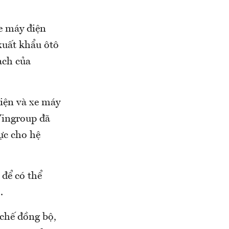
e máy điện
xuất khẩu ôtô
ạch của
iện và xe máy
Vingroup đã
ực cho hệ
 để có thể
ô.
chế đồng bộ,