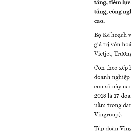
tăng, tiềm lự
tầng, công ngh
cao.
Bộ Kế hoạch v
giá trị vốn h
Vietjet, Trườ
Còn theo xếp 
doanh nghiệp 
con số này nă
2018 là 17 do
nằm trong dan
Vingroup).
Tập đoàn Vingr