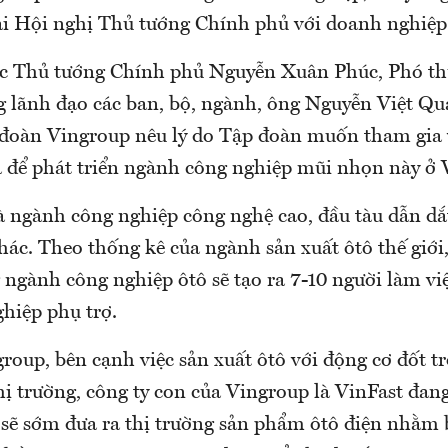
ại Hội nghị Thủ tướng Chính phủ với doanh nghiệp
ớc Thủ tướng Chính phủ Nguyễn Xuân Phúc, Phó t
lãnh đạo các ban, bộ, ngành, ông Nguyễn Việt Qu
đoàn Vingroup nêu lý do Tập đoàn muốn tham gia 
là để phát triển ngành công nghiệp mũi nhọn này ở
là ngành công nghiệp công nghệ cao, đầu tàu dẫn dắ
ác. Theo thống kê của ngành sản xuất ôtô thế giới,
 ngành công nghiệp ôtô sẽ tạo ra 7-10 người làm vi
hiệp phụ trợ.
roup, bên cạnh việc sản xuất ôtô với động cơ đốt 
hị trường, công ty con của Vingroup là VinFast đa
 sẽ sớm đưa ra thị trường sản phẩm ôtô điện nhằ