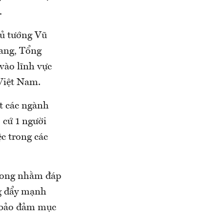
.
hủ tướng Vũ
ang, Tổng
vào lĩnh vực
 Việt Nam.
t các ngành
 cứ 1 người
ệc trong các
trong nhằm đáp
ng đẩy mạnh
m bảo đảm mục