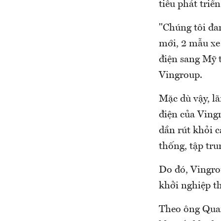
tiêu phát triể
"Chúng tôi đa
mới, 2 mẫu xe
điện sang Mỹ 
Vingroup.
Mặc dù vậy, l
điện của Ving
dần rút khỏi 
thống, tập tr
Do đó, Vingrou
khởi nghiệp th
Theo ông Quan