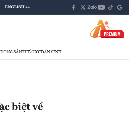
ENGLISH ++
 ĐỘNG SẢN
THẾ GIỚI
DÂN SINH
c biệt về