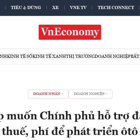
TIÊU & DÙNG
XE
VNE TV
TECH CONNECT
ÍNH
KINH TẾ SỐ
KINH TẾ XANH
THỊ TRƯỜNG
DOANH NGHIỆP
BẤT
DOANH NHÂN
DOANH NGHIỆP
 muốn Chính phủ hỗ trợ đặ
thuế, phí để phát triển ôtô