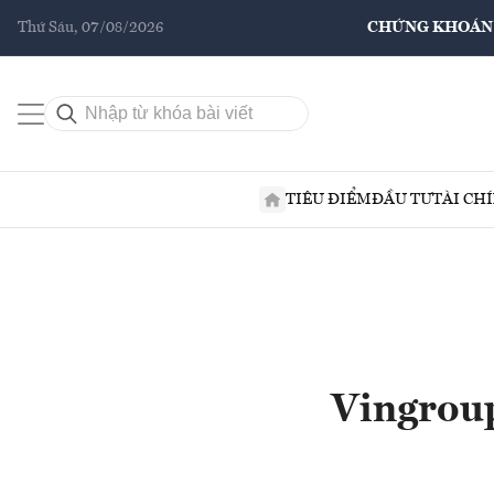
Thứ Sáu, 07/08/2026
CHỨNG KHOÁN
TIÊU ĐIỂM
ĐẦU TƯ
TÀI CH
Vingroup