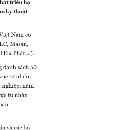
hát triển hạ
ạo kỹ thuật
 Việt Nam có
FLC, Masan,
Hòa Phát,...).
g danh sách 50
vực tư nhân,
h nghiệp, năm
vực tư nhân
đoàn
ia và các bộ