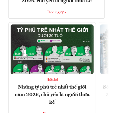
2026, chủ yếu là người thừa kế
Đọc ngay
Thế giới
Những tỷ phú trẻ nhất thế giới
Số n
năm 2026, chủ yếu là người thừa
26%
kế