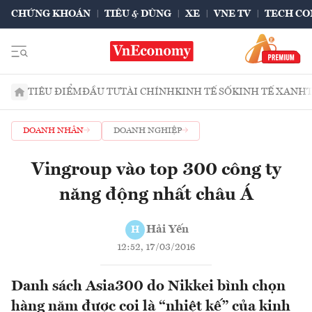
CHỨNG KHOÁN
TIÊU & DÙNG
XE
VNE TV
TECH CO
TIÊU ĐIỂM
ĐẦU TƯ
TÀI CHÍNH
KINH TẾ SỐ
KINH TẾ XANH
DOANH NHÂN
DOANH NGHIỆP
Vingroup vào top 300 công ty
năng động nhất châu Á
Hải Yến
H
12:52, 17/03/2016
Danh sách Asia300 do Nikkei bình chọn
hàng năm được coi là “nhiệt kế” của kinh