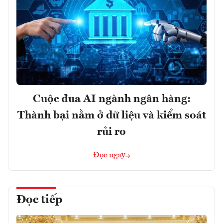
Cuộc đua AI ngành ngân hàng:
Thành bại nằm ở dữ liệu và kiểm soát
rủi ro
Đọc ngay
Đọc tiếp