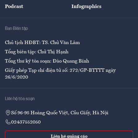
An sinh
Podcast
Infographics
Giải trí
Y tế
Nhà
Ban Biên tập
Ẩm thực
Chủ tịch HĐBT: TS. Chử Văn Lâm
Tổng biên tập: Chử Thị Hạnh
Tổng thư ký tòa soạn: Đào Quang Bính
Giấy phép Tạp chí điện tử số: 272/GP-BTTTT ngày
26/6/2020
Liên hệ tòa soạn
Số 96-98 Hoàng Quốc Việt, Cầu Giấy, Hà Nội
02437552050
Liên hệ quảng cáo