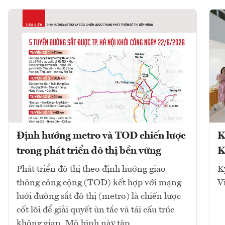
Định hướng metro và TOD chiến lược
K
trong phát triển đô thị bền vững
K
Phát triển đô thị theo định hướng giao
K
thông công cộng (TOD) kết hợp với mạng
V
lưới đường sắt đô thị (metro) là chiến lược
cốt lõi để giải quyết ùn tắc và tái cấu trúc
không gian. Mô hình này tập...