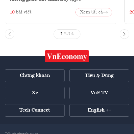
10
bài viết
Xem tất cả
2
1
2
3
4
Chứng khoán
Tiêu & Dùng
Xe
VnE TV
Tech Connect
English ++