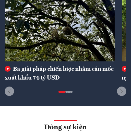
Ba giải pháp chiến lược nhằm cán mốc
xuất khẩu 74 tỷ USD
ngu
Dòng sự kiện