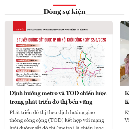
Dòng sự kiện
Định hướng metro và TOD chiến lược
K
trong phát triển đô thị bền vững
K
Phát triển đô thị theo định hướng giao
K
thông công cộng (TOD) kết hợp với mạng
V
lưới đường sắt đô thị (metro) là chiến lược