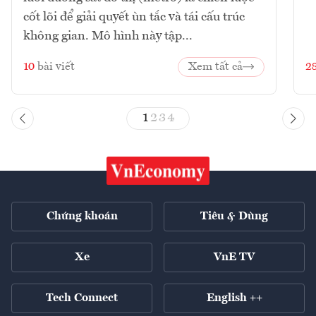
cốt lõi để giải quyết ùn tắc và tái cấu trúc
không gian. Mô hình này tập...
10
bài viết
Xem tất cả
2
1
2
3
4
Chứng khoán
Tiêu & Dùng
Xe
VnE TV
Tech Connect
English ++