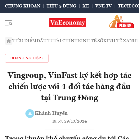
CHỨNG KHOÁN
TIÊU & DÙNG
XE
VNE TV
TECH CO
TIÊU ĐIỂM
ĐẦU TƯ
TÀI CHÍNH
KINH TẾ SỐ
KINH TẾ XANH
DOANH NGHIỆP
Vingroup, VinFast ký kết hợp tác
chiến lược với 4 đối tác hàng đầu
tại Trung Đông
Khánh Huyền
K
18:57, 29/10/2024
Trong khuôn khổ chuyến công du tới Các