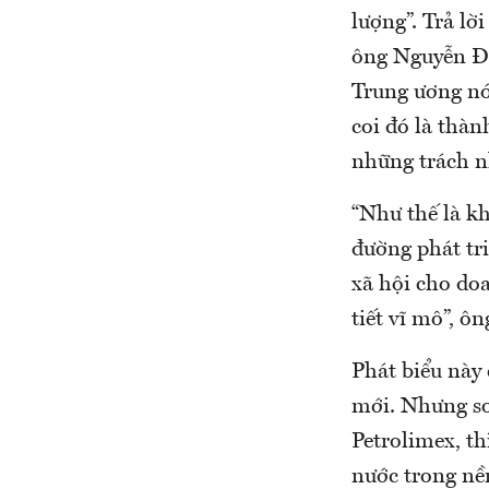
lượng”. Trả lờ
ông Nguyễn Đì
Trung ương nói
coi đó là thàn
những trách n
“Như thế là k
đường phát tr
xã hội cho doa
tiết vĩ mô”, ô
Phát biểu này 
mới. Nhưng so
Petrolimex, th
nước trong nề