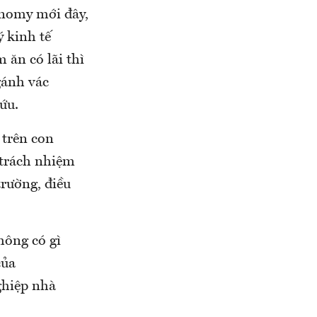
onomy mới đây,
 kinh tế
 ăn có lãi thì
gánh vác
ứu.
 trên con
 trách nhiệm
trường, điều
hông có gì
của
ghiệp nhà