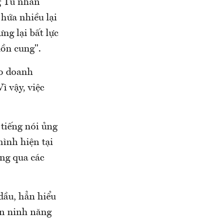
g Tú nhấn
hứa nhiều lại
ng lại bất lực
uồn cung".
ho doanh
ì vậy, việc
 tiếng nói ủng
hình hiện tại
ng qua các
dầu, hẳn hiểu
an ninh năng