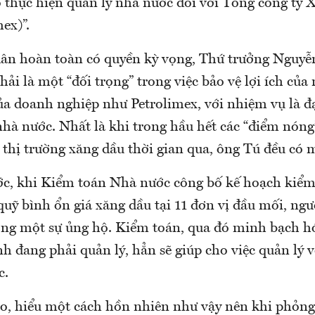
o thực hiện quản lý nhà nước đối với Tổng công ty 
ex)”.
dân hoàn toàn có quyền kỳ vọng, Thứ trưởng Nguy
ải là một “đối trọng” trong việc bảo vệ lợi ích của
của doanh nghiệp như Petrolimex, với nhiệm vụ là đạ
nhà nước. Nhất là khi trong hầu hết các “điểm nóng
thị trường xăng dầu thời gian qua, ông Tú đều có 
ớc, khi Kiểm toán Nhà nước công bố kế hoạch kiểm 
quỹ bình ổn giá xăng dầu tại 11 đơn vị đầu mối, ngư
g một sự ủng hộ. Kiểm toán, qua đó minh bạch h
 đang phải quản lý, hẳn sẽ giúp cho việc quản lý v
c.
o, hiểu một cách hồn nhiên như vậy nên khi phỏn