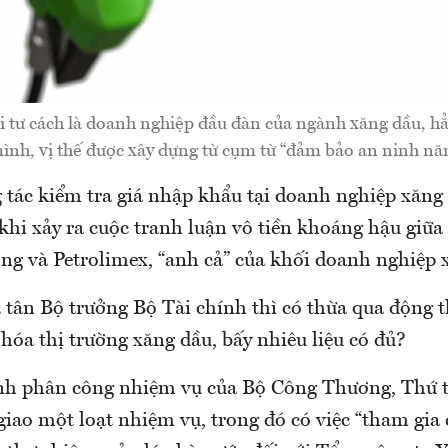
i tư cách là doanh nghiệp đầu đàn của ngành xăng dầu, hẳn
ình, vị thế được xây dựng từ cụm từ “đảm bảo an ninh nă
 tác kiểm tra giá nhập khẩu tại doanh nghiệp xăng
khi xảy ra cuộc tranh luận vô tiền khoáng hậu giữa
g và Petrolimex, “anh cả” của khối doanh nghiệp 
 tân Bộ trưởng Bộ Tài chính thì có thừa qua động 
hóa thị trường xăng dầu, bấy nhiêu liệu có đủ?
ịnh phân công nhiệm vụ của Bộ Công Thương, Thứ 
iao một loạt nhiệm vụ, trong đó có việc “tham gia