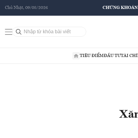
Chủ Nhật, 09/08/2026
CHỨNG KHOÁN
TIÊU ĐIỂM
ĐẦU TƯ
TÀI CH
Xăn