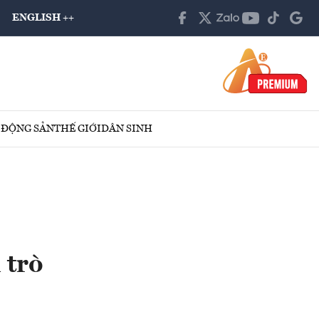
ENGLISH ++
 ĐỘNG SẢN
THẾ GIỚI
DÂN SINH
 trò