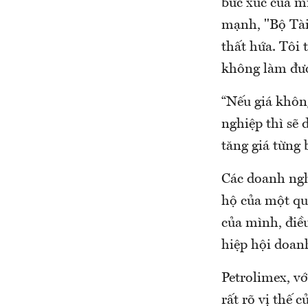
bức xúc của m
mạnh, "Bộ Tài
thất hứa. Tôi 
không làm đượ
“Nếu giá khôn
nghiệp thì sẽ 
tăng giá từng 
Các doanh nghi
hộ của một qua
của mình, điề
hiệp hội doan
Petrolimex, v
rất rõ vị thế 