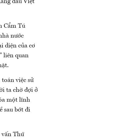
Xăng dầu Việt
ễn Cẩm Tú
 nhà nước
i diện của cơ
” liên quan
mặt.
toán việc sử
ời ta chờ đợi ở
óa một lĩnh
ề sau bớt đi
g vấn Thứ