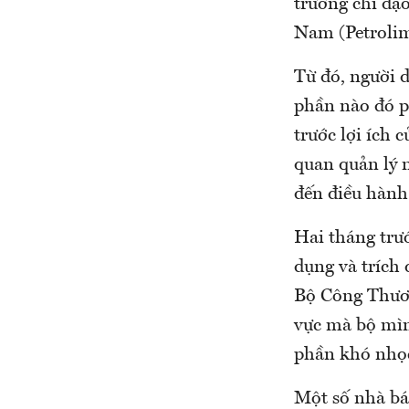
trưởng chỉ đạ
Nam (Petrolim
Từ đó, người 
phần nào đó ph
trước lợi ích 
quan quản lý 
đến điều hành 
Hai tháng trư
dụng và trích 
Bộ Công Thươn
vực mà bộ mình
phần khó nhọ
Một số nhà bá