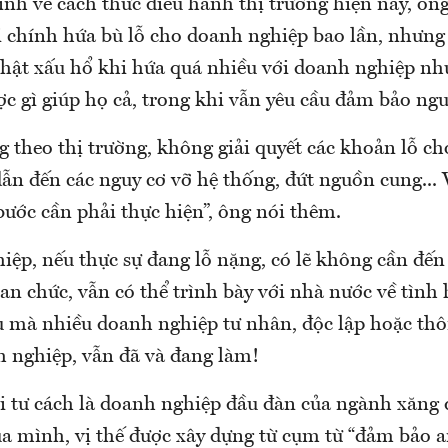
ình về cách thức điều hành thị trường hiện nay, ôn
 chính hứa bù lỗ cho doanh nghiệp bao lần, nhưng 
thật xấu hổ khi hứa quá nhiều với doanh nghiệp như
c gì giúp họ cả, trong khi vẫn yêu cầu đảm bảo ng
g theo thị trường, không giải quyết các khoản lỗ c
dẫn đến các nguy cơ vỡ hệ thống, đứt nguồn cung... V
bước cần phải thực hiện”, ông nói thêm.
ệp, nếu thực sự đang lỗ nặng, có lẽ không cần đến
n chức, vẫn có thể trình bày với nhà nước về tình 
u mà nhiều doanh nghiệp tư nhân, độc lập hoặc thô
h nghiệp, vẫn đã và đang làm!
ới tư cách là doanh nghiệp đầu đàn của ngành xăng 
của mình, vị thế được xây dựng từ cụm từ “đảm bảo 