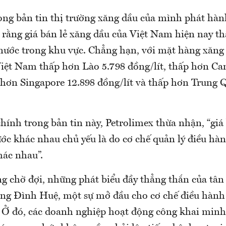
rong bản tin thị trường xăng dầu của mình phát hà
i rằng giá bán lẻ xăng dầu của Việt Nam hiện nay t
 nước trong khu vực. Chẳng hạn, với mặt hàng xăng
Việt Nam thấp hơn Lào 5.798 đồng/lít, thấp hơn C
p hơn Singapore 12.898 đồng/lít và thấp hơn Trung 
ính trong bản tin này, Petrolimex thừa nhận, “giá
ớc khác nhau chủ yếu là do cơ chế quản lý điều hàn
hác nhau”.
g chờ đợi, những phát biểu đầy thẳng thắn của tân
ng Đình Huệ, một sự mở đầu cho cơ chế điều hành 
 Ở đó, các doanh nghiệp hoạt động công khai minh