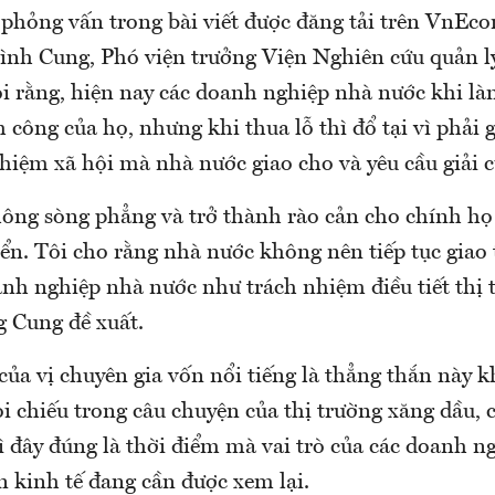
i phỏng vấn trong bài viết được đăng tải trên VnEc
nh Cung, Phó viện trưởng Viện Nghiên cứu quản lý
 rằng, hiện nay các doanh nghiệp nhà nước khi làm
h công của họ, nhưng khi thua lỗ thì đổ tại vì phải 
hiệm xã hội mà nhà nước giao cho và yêu cầu giải c
hông sòng phẳng và trở thành rào cản cho chính họ
iển. Tôi cho rằng nhà nước không nên tiếp tục giao
nh nghiệp nhà nước như trách nhiệm điều tiết thị 
ng Cung đề xuất.
của vị chuyên gia vốn nổi tiếng là thẳng thắn này k
i chiếu trong câu chuyện của thị trường xăng dầu, 
ì đây đúng là thời điểm mà vai trò của các doanh n
n kinh tế đang cần được xem lại.