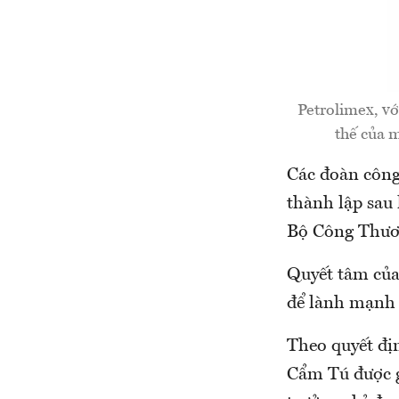
Petrolimex, vớ
thế của m
Các đoàn công
thành lập sau 
Bộ Công Thươn
Quyết tâm của
để lành mạnh 
Theo quyết đ
Cẩm Tú được g