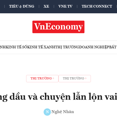
TIÊU & DÙNG
XE
VNE TV
TECH CONNECT
ÍNH
KINH TẾ SỐ
KINH TẾ XANH
THỊ TRƯỜNG
DOANH NGHIỆP
BẤT
THỊ TRƯỜNG
THỊ TRƯỜNG
g dầu và chuyện lẫn lộn vai
Nghệ Nhân
N