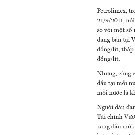
Petrolimex, t
21/9/2011, nó
so với một số
đang bán tại 
đồng/lít, thấ
đồng/lít.
Nhưng, cũng ch
dầu tại mỗi nư
mỗi nước là k
Người dân đan
Tài chính Vươ
xăng dầu mới.