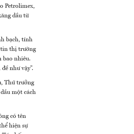
o Petrolimex,
xăng dầu từ
h bạch, tính
tin thị trường
n bao nhiêu.
 đề như vậy”.
u, Thứ trưởng
 dầu một cách
ông có tên
thể hiện sự