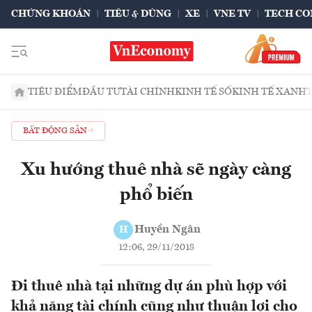
CHỨNG KHOÁN
TIÊU & DÙNG
XE
VNE TV
TECH CO
TIÊU ĐIỂM
ĐẦU TƯ
TÀI CHÍNH
KINH TẾ SỐ
KINH TẾ XANH
BẤT ĐỘNG SẢN
Xu hướng thuê nhà sẽ ngày càng
phổ biến
Huyền Ngân
H
12:06, 29/11/2018
Đi thuê nhà tại những dự án phù hợp với
khả năng tài chính cũng như thuận lợi cho