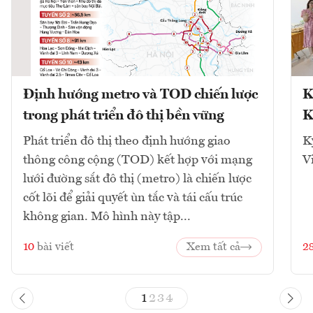
Định hướng metro và TOD chiến lược
K
trong phát triển đô thị bền vững
K
Phát triển đô thị theo định hướng giao
K
thông công cộng (TOD) kết hợp với mạng
V
lưới đường sắt đô thị (metro) là chiến lược
cốt lõi để giải quyết ùn tắc và tái cấu trúc
không gian. Mô hình này tập...
10
bài viết
Xem tất cả
2
1
2
3
4