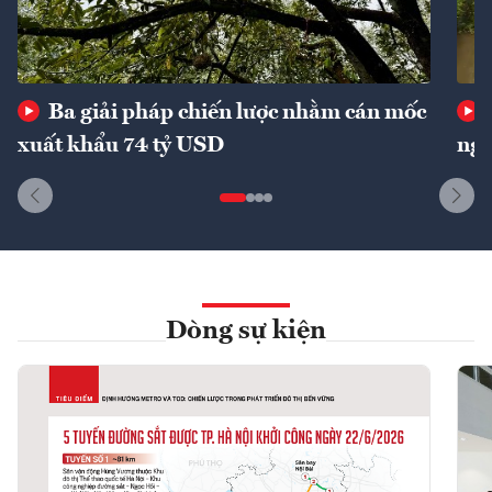
Ba giải pháp chiến lược nhằm cán mốc
xuất khẩu 74 tỷ USD
ngu
Dòng sự kiện