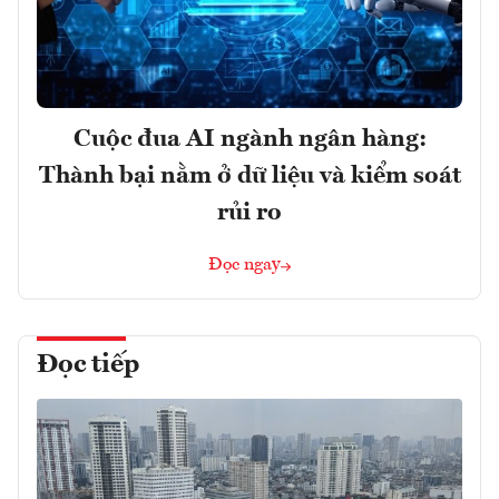
Cuộc đua AI ngành ngân hàng:
Thành bại nằm ở dữ liệu và kiểm soát
rủi ro
Đọc ngay
Đọc tiếp