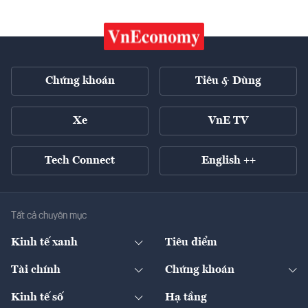
Chứng khoán
Tiêu & Dùng
Xe
VnE TV
Tech Connect
English ++
Tất cả chuyên mục
Kinh tế xanh
Tiêu điểm
Chuyển động xanh
Tài chính
Chứng khoán
Pháp lý
Ngân hàng
Doanh nghiệp niêm yết
Kinh tế số
Hạ tầng