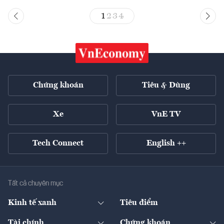
1
2
3
4
Chứng khoán
Tiêu & Dùng
Xe
VnE TV
Tech Connect
English ++
Tất cả chuyên mục
Kinh tế xanh
Tiêu điểm
Chuyển động xanh
Tài chính
Chứng khoán