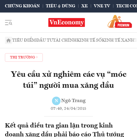
CHỨNG KHOÁN
TIÊU & DÙNG
XE
VNE TV
TECH CO
TIÊU ĐIỂM
ĐẦU TƯ
TÀI CHÍNH
KINH TẾ SỐ
KINH TẾ XANH
THỊ TRƯỜNG
Yêu cầu xử nghiêm các vụ “móc
túi” người mua xăng dầu
Ngô Trang
N
07:49, 24/04/2015
Kết quả điều tra gian lận trong kinh
doanh xăng dầu phải báo cáo Thủ tướng