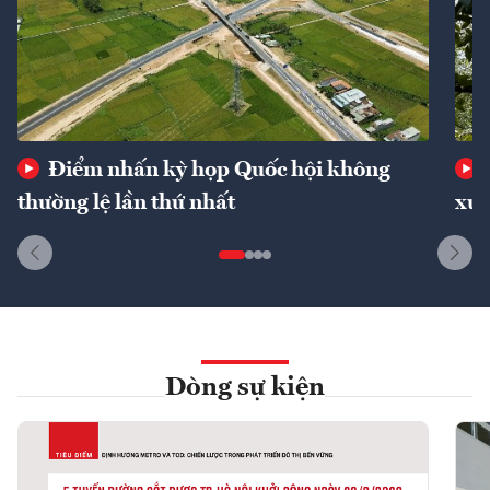
Điểm nhấn kỳ họp Quốc hội không
thường lệ lần thứ nhất
xuấ
Dòng sự kiện