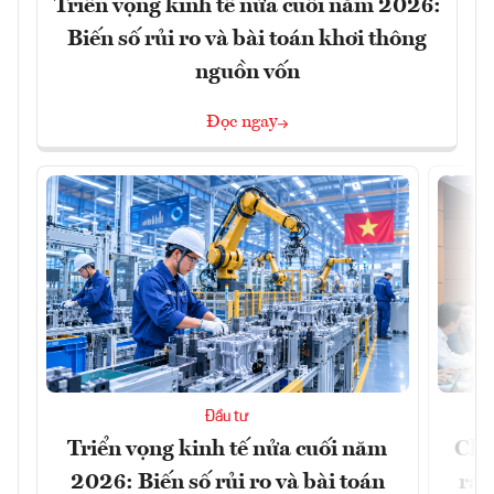
Triển vọng kinh tế nửa cuối năm 2026:
Biến số rủi ro và bài toán khơi thông
nguồn vốn
Đọc ngay
Đầu tư
Triển vọng kinh tế nửa cuối năm
Chủ
2026: Biến số rủi ro và bài toán
ra 