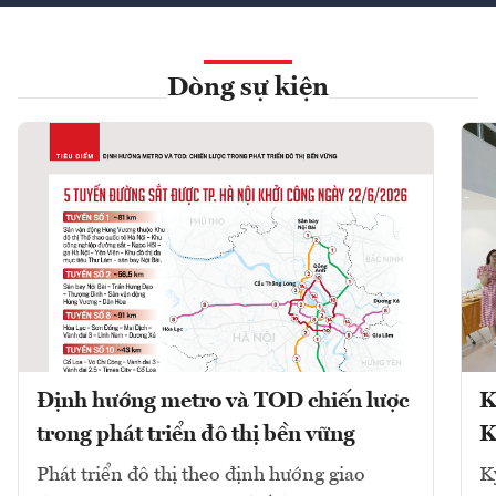
Dòng sự kiện
Định hướng metro và TOD chiến lược
K
trong phát triển đô thị bền vững
K
Phát triển đô thị theo định hướng giao
K