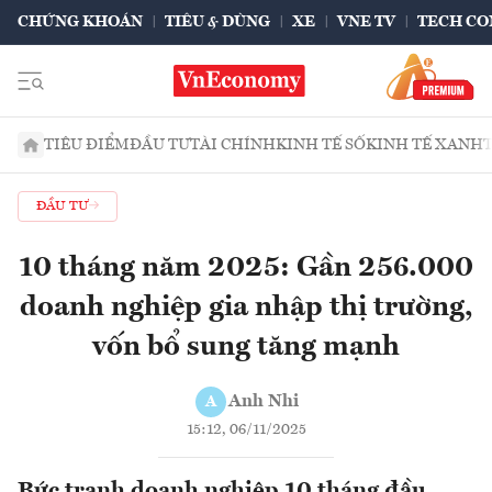
CHỨNG KHOÁN
TIÊU & DÙNG
XE
VNE TV
TECH CO
TIÊU ĐIỂM
ĐẦU TƯ
TÀI CHÍNH
KINH TẾ SỐ
KINH TẾ XANH
ĐẦU TƯ
10 tháng năm 2025: Gần 256.000
doanh nghiệp gia nhập thị trường,
vốn bổ sung tăng mạnh
Anh Nhi
A
15:12, 06/11/2025
Bức tranh doanh nghiệp 10 tháng đầu