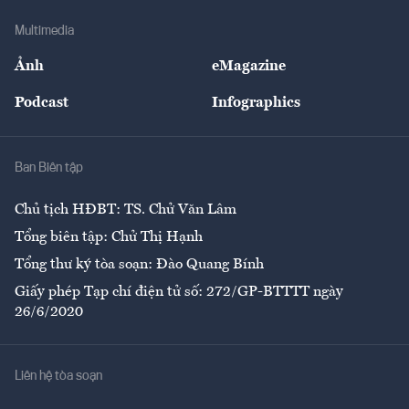
Doanh nghiệp
Địa phương
Thị trường
Bảo hiểm
Multimedia
Sự kiện
Nhân lực
Ảnh
eMagazine
Đẹp +
An sinh
Podcast
Infographics
Giải trí
Y tế
Nhà
Ban Biên tập
Ẩm thực
Chủ tịch HĐBT: TS. Chử Văn Lâm
Tổng biên tập: Chử Thị Hạnh
Tổng thư ký tòa soạn: Đào Quang Bính
Giấy phép Tạp chí điện tử số: 272/GP-BTTTT ngày
26/6/2020
Liên hệ tòa soạn