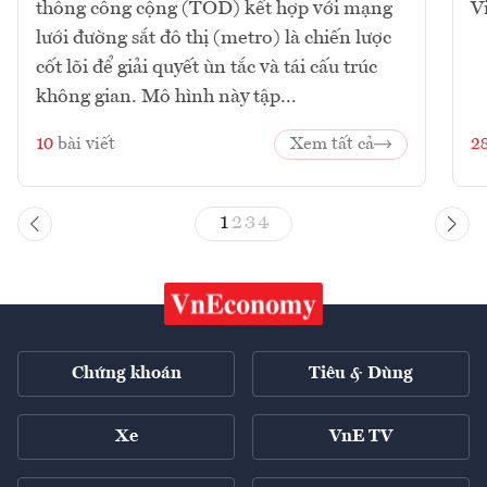
thông công cộng (TOD) kết hợp với mạng
V
lưới đường sắt đô thị (metro) là chiến lược
cốt lõi để giải quyết ùn tắc và tái cấu trúc
không gian. Mô hình này tập...
10
bài viết
Xem tất cả
2
1
2
3
4
Chứng khoán
Tiêu & Dùng
Xe
VnE TV