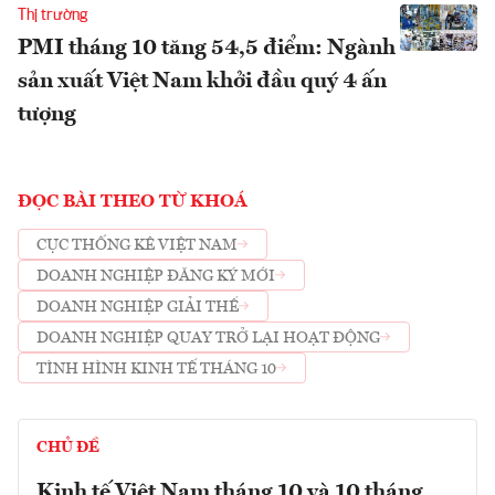
Thị trường
PMI tháng 10 tăng 54,5 điểm: Ngành
sản xuất Việt Nam khởi đầu quý 4 ấn
tượng
ĐỌC BÀI THEO TỪ KHOÁ
CỤC THỐNG KÊ VIỆT NAM
DOANH NGHIỆP ĐĂNG KÝ MỚI
DOANH NGHIỆP GIẢI THỂ
DOANH NGHIỆP QUAY TRỞ LẠI HOẠT ĐỘNG
TÌNH HÌNH KINH TẾ THÁNG 10
CHỦ ĐỀ
Kinh tế Việt Nam tháng 10 và 10 tháng