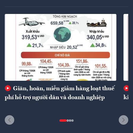
Giãn, hoãn, miễn giảm hàng loạt thuế
phí hỗ trợ người dân và doanh nghiệp
kin