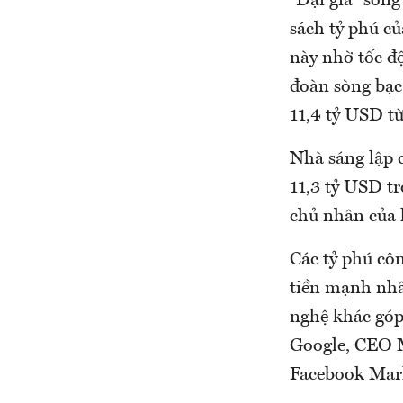
“Đại gia” sòn
sách tỷ phú củ
này nhờ tốc đ
đoàn sòng bạc 
11,4 tỷ USD t
Nhà sáng lập c
11,3 tỷ USD tr
chủ nhân của k
Các tỷ phú cô
tiền mạnh nhấ
nghệ khác góp
Google, CEO M
Facebook Mar