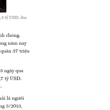
1,5 tỷ USD, lên
anh chóng.
rong năm nay
 quân 37 triệu
45 ngày qua
2,7 tỷ USD.
.
ải là người
áng 3/2013,