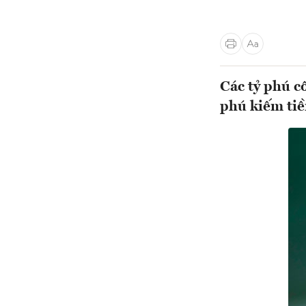
Các tỷ phú c
phú kiếm ti