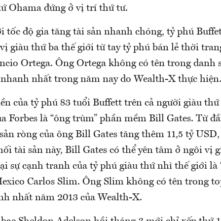
 xứ Ohama đứng ở vị trí thứ tư.
i tốc độ gia tăng tài sản nhanh chóng, tỷ phú Buffe
 vị giàu thứ ba thế giới từ tay tỷ phú bán lẻ thời tra
io Ortega. Ông Ortega không có tên trong danh 
 nhanh nhất trong năm nay do Wealth-X thực hiện
ền của tỷ phú 83 tuổi Buffett trên cả người giàu thứ
ủa Forbes là “ông trùm” phần mềm Bill Gates. Từ đ
ài sản ròng của ông Bill Gates tăng thêm 11,5 tỷ USD
ối tài sản này, Bill Gates có thể yên tâm ở ngôi vị 
ại sự cạnh tranh của tỷ phú giàu thứ nhì thế giới là 
exico Carlos Slim. Ông Slim không có tên trong to
nh nhất năm 2013 của Wealth-X.