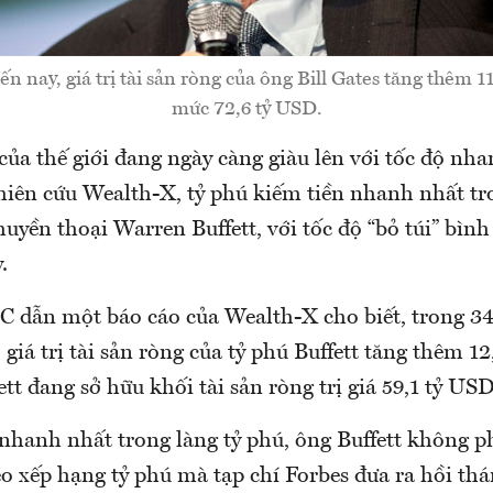
 nay, giá trị tài sản ròng của ông Bill Gates tăng thêm 1
mức 72,6 tỷ USD.
 của thế giới đang ngày càng giàu lên với tốc độ nh
iên cứu Wealth-X, tỷ phú kiếm tiền nhanh nhất t
huyền thoại Warren Buffett, với tốc độ “bỏ túi” bình
.
 dẫn một báo cáo của Wealth-X cho biết, trong 3
giá trị tài sản ròng của tỷ phú Buffett tăng thêm 1
tt đang sở hữu khối tài sản ròng trị giá 59,1 tỷ USD
nhanh nhất trong làng tỷ phú, ông Buffett không ph
o xếp hạng tỷ phú mà tạp chí Forbes đưa ra hồi th