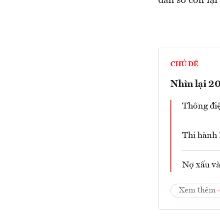
dân số còn lạ
CHỦ ĐỀ
Nhìn lại 2
Thông đi
Thi hành 
Nợ xấu và
Xem thêm