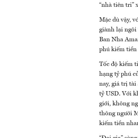
“nhà tiên tri”
Mặc dù vậy, vớ
giành lại ngôi
Ban Nha Amanc
phú kiếm tiền
Tốc độ kiếm ti
hạng tỷ phú c
nay, giá trị t
tỷ USD. Với kh
giới, không ng
thông người M
kiếm tiền nha