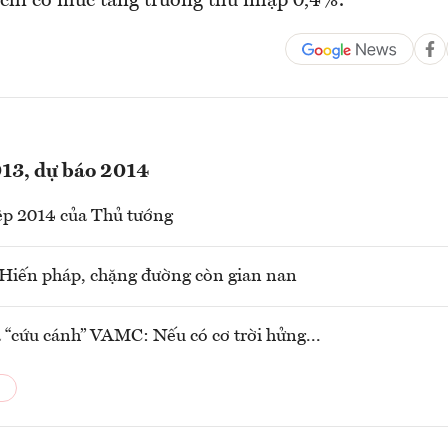
i chỉ có mức tăng trưởng thu nhập 0,4%.
013, dự báo 2014
ệp 2014 của Thủ tướng
Hiến pháp, chặng đường còn gian nan
 “cứu cánh” VAMC: Nếu có cơ trời hửng...