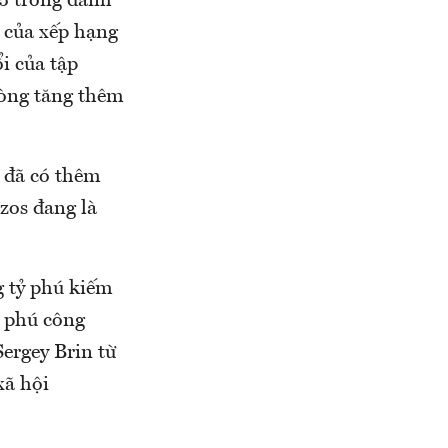
15 trong danh
0 của xếp hạng
i của tập
ròng tăng thêm
, đã có thêm
zos đang là
g tỷ phú kiếm
ỷ phú công
ergey Brin từ
xã hội