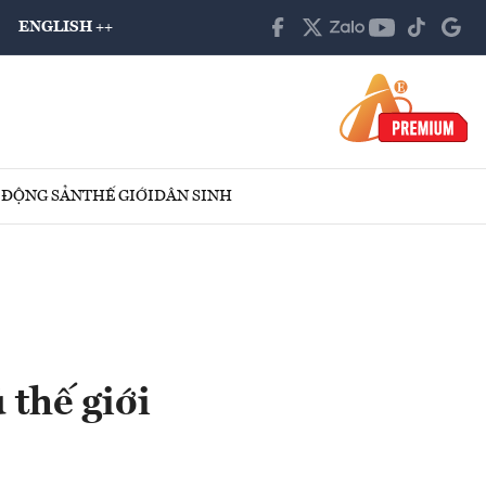
ENGLISH ++
 ĐỘNG SẢN
THẾ GIỚI
DÂN SINH
 thế giới