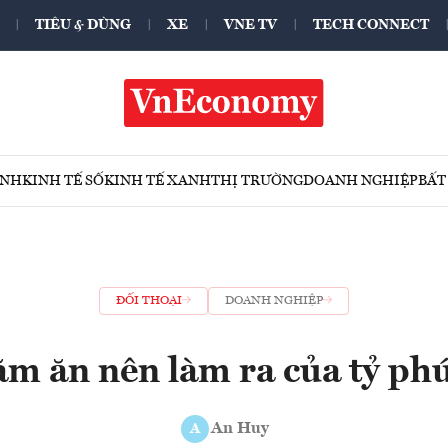
TIÊU & DÙNG
XE
VNE TV
TECH CONNECT
ÍNH
KINH TẾ SỐ
KINH TẾ XANH
THỊ TRƯỜNG
DOANH NGHIỆP
BẤT
ĐỐI THOẠI
DOANH NGHIỆP
m ăn nên làm ra của tỷ phú
An Huy
A