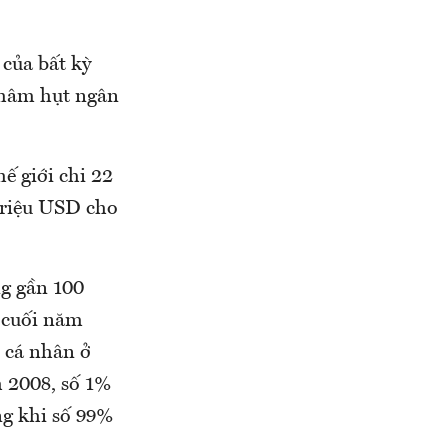
 của bất kỳ
thâm hụt ngân
ế giới chi 22
triệu USD cho
ng gần 100
 cuối năm
 cá nhân ở
h 2008, số 1%
ng khi số 99%