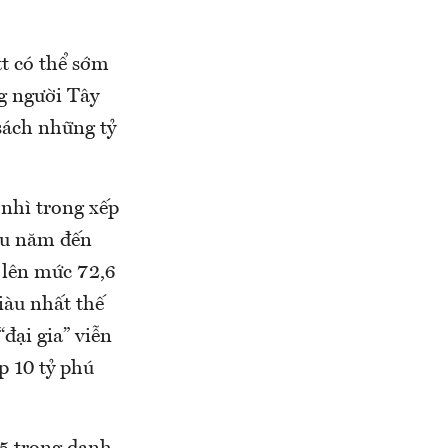
tt có thể sớm
ng người Tây
sách những tỷ
.
 nhì trong xếp
ầu năm đến
, lên mức 72,6
giàu nhất thế
“đại gia” viễn
p 10 tỷ phú