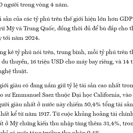
70 người trong vòng 4 năm.
ài sản của các tỷ phú trên thế giới hiện lớn hơn GDP
trừ Mỹ và Trung Quốc, đồng thời đủ để bù đắp cho 
y tới năm 2024.
g kê tỷ phú nói trên, trung bình, mỗi tỷ phú trên th
 du thuyền, 16 triệu USD cho máy bay riêng, và 14 
nghệ thuật.
giới giàu có đang nắm giữ tỷ lệ tài sản cao nhất tro
o sư Emmanuel Saez thuộc Đại học California, vào
gười giàu nhất ở nước này chiếm 50,4% tổng tài sản
hất kể từ năm 1917. Từ cuộc khủng hoảng tài chín
ất ở Mỹ chứng kiến thu nhập tăng thêm 31,4%, tro