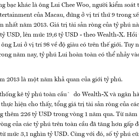
ng bạc khác là ông Lui Chee Woo, người kiểm soát 
ertainment của Macau, đứng ở vị trí thứ 9 trong x
n nhất năm 2013. Giá trị tài sản ròng của tỷ phú n
 tỷ USD, lên mức 19,6 tỷ USD - theo Wealth-X. Hồi 
ông Lui ở vị trí 98 về độ giàu có trên thế giới. Tuy n
trong năm nay, tỷ phú Lui hoàn toàn có thể nhảy và
m 2013 là một năm khả quan của giới tỷ phú.
 thống kê tỷ phú toàn cầu` do Wealth-X và ngân h
hực hiện cho thấy, tổng giá trị tài sản ròng của các
ăng thêm 226 tỷ USD trong vòng 1 năm qua. Từ năm 
n ròng của các tỷ phú trên toàn cầu đã tăng hơn gấp 
từ mức 3,1 nghìn tỷ USD. Cùng với đó, số tỷ phú cũ