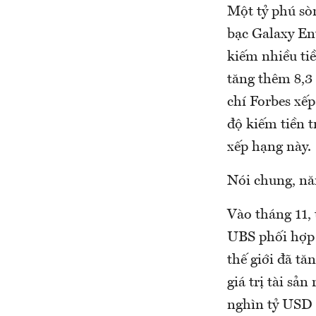
Một tỷ phú sò
bạc Galaxy Ent
kiếm nhiều tiề
tăng thêm 8,3
chí Forbes xếp 
độ kiếm tiền 
xếp hạng này.
Nói chung, nă
Vào tháng 11,
UBS phối hợp t
thế giới đã t
giá trị tài sả
nghìn tỷ USD 