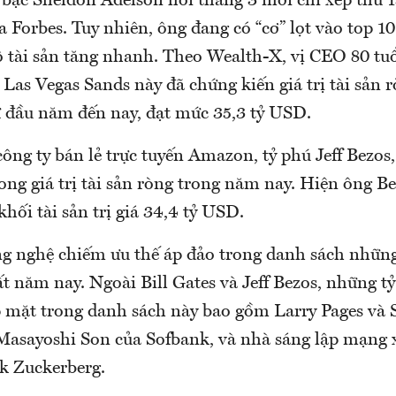
g bạc Sheldon Adelson hồi tháng 3 mới chỉ xếp thứ 
a Forbes. Tuy nhiên, ông đang có “cơ” lọt vào top 1
ộ tài sản tăng nhanh. Theo Wealth-X, vị CEO 80 tuổ
Las Vegas Sands này đã chứng kiến giá trị tài sản 
ừ đầu năm đến nay, đạt mức 35,3 tỷ USD.
ông ty bán lẻ trực tuyến Amazon, tỷ phú Jeff Bezos
ong giá trị tài sản ròng trong năm nay. Hiện ông Be
hối tài sản trị giá 34,4 tỷ USD.
ng nghệ chiếm ưu thế áp đảo trong danh sách nhữn
t năm nay. Ngoài Bill Gates và Jeff Bezos, những t
 mặt trong danh sách này bao gồm Larry Pages và S
asayoshi Son của Sofbank, và nhà sáng lập mạng 
k Zuckerberg.