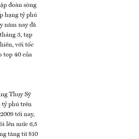
tập đoàn sòng
ếp hạng tỷ phú
ày năm nay đã
tháng 3, tạp
hiên, với tốc
o top 40 của
àng Thụy Sỹ
 tỷ phú trên
2009 tới nay,
đôi lên mức 6,5
ng tăng từ 810