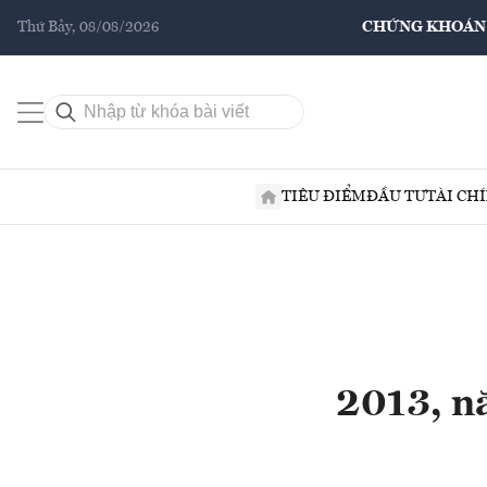
Thứ Bảy, 08/08/2026
CHỨNG KHOÁN
TIÊU ĐIỂM
ĐẦU TƯ
TÀI CH
2013, nă