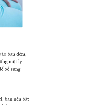
 vào ban đêm,
uống một ly
để bổ sung
ị, bạn nên bắt