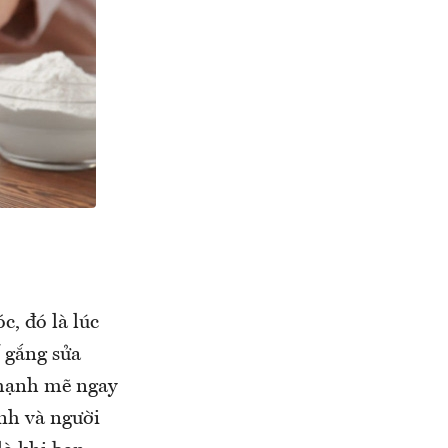
, đó là lúc
ố gắng sửa
 mạnh mẽ ngay
inh và người