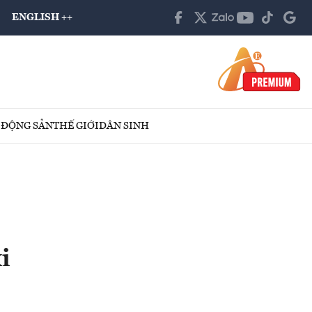
ENGLISH ++
 ĐỘNG SẢN
THẾ GIỚI
DÂN SINH
i