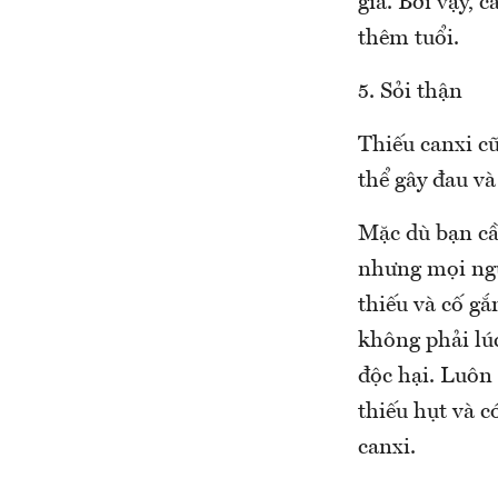
già. Bởi vậy, 
thêm tuổi.
5. Sỏi thận
Thiếu canxi cũ
thể gây đau và
Mặc dù bạn cầ
nhưng mọi ngư
thiếu và cố g
không phải lúc
độc hại. Luôn 
thiếu hụt và c
canxi.