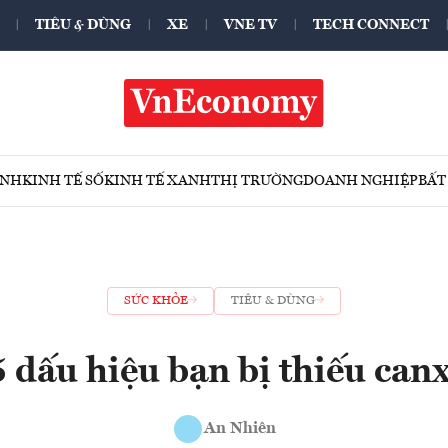
TIÊU & DÙNG
XE
VNE TV
TECH CONNECT
ÍNH
KINH TẾ SỐ
KINH TẾ XANH
THỊ TRƯỜNG
DOANH NGHIỆP
BẤT
SỨC KHỎE
TIÊU & DÙNG
5 dấu hiệu bạn bị thiếu canx
An Nhiên