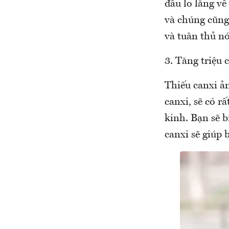
đầu lo lắng về
và chúng cũng
và tuân thủ n
3. Tăng triệu
Thiếu canxi ả
canxi, sẽ có r
kinh. Bạn sẽ 
canxi sẽ giúp 