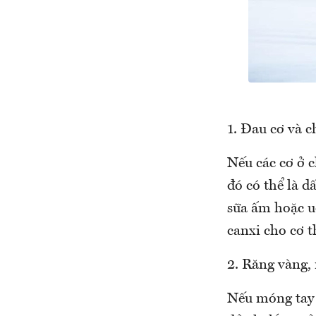
1. Đau cơ và c
Nếu các cơ ở c
đó có thể là d
sữa ấm hoặc uố
canxi cho cơ t
2. Răng vàng,
Nếu móng tay c