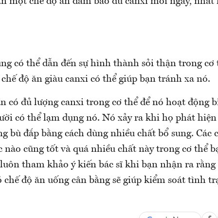
cần một chế độ ăn đảm bảo đủ canxi mỗi ngày, nhất 
ng có thể dẫn đến sự hình thành sỏi thận trong cơ 
 chế độ ăn giàu canxi có thể giúp bạn tránh xa nó.
n có đủ lượng canxi trong cơ thể để nó hoạt động 
ời có thể lạm dụng nó. Nó xảy ra khi họ phát hiện 
ắng bù đắp bằng cách dùng nhiều chất bổ sung. Các 
 nào cũng tốt và quá nhiều chất này trong cơ thể b
luôn tham khảo ý kiến ​​bác sĩ khi bạn nhận ra rằng 
ó chế độ ăn uống cân bằng sẽ giúp kiểm soát tình tr