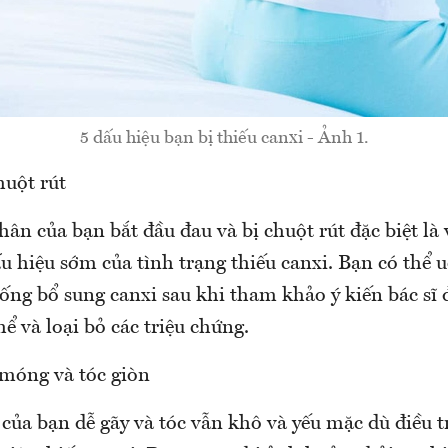
5 dấu hiệu bạn bị thiếu canxi - Ảnh 1.
huột rút
hân của bạn bắt đầu đau và bị chuột rút đặc biệt là
ấu hiệu sớm của tình trạng thiếu canxi. Bạn có thể 
ng bổ sung canxi sau khi tham khảo ý kiến ​​bác sĩ 
hể và loại bỏ các triệu chứng.
 móng và tóc giòn
ủa bạn dễ gãy và tóc vẫn khô và yếu mặc dù điều tr