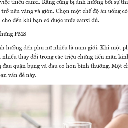
 việc thiếu canxi. Răng cũng bị ảnh hưởng bởi sự th
 trở nên vàng và giòn. Chọn một chế độ ăn uống có
ó cho đến khi bạn có được mức canxi đủ.
 chứng PMS
nh hưởng đến phụ nữ nhiều là nam giới. Khi một ph
ất nhiều thay đổi trong các triệu chứng tiền mãn k
bị đau quặn bụng và đau cơ hơn bình thường. Một c
bạn vấn đề này.