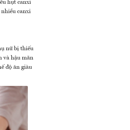
iếu hụt canxi
 nhiều canxi
ụ nữ bị thiếu
inh và hậu mãn
hế độ ăn giàu