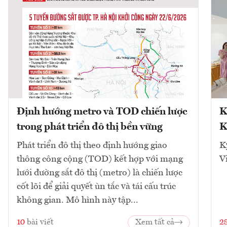
Định hướng metro và TOD chiến lược
K
trong phát triển đô thị bền vững
K
Phát triển đô thị theo định hướng giao
K
thông công cộng (TOD) kết hợp với mạng
V
lưới đường sắt đô thị (metro) là chiến lược
cốt lõi để giải quyết ùn tắc và tái cấu trúc
không gian. Mô hình này tập...
10
bài viết
Xem tất cả
2