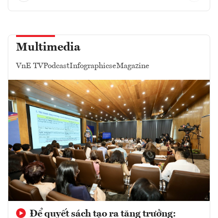
Multimedia
VnE TV
Podcast
Infographics
eMagazine
Để quyết sách tạo ra tăng trưởng: