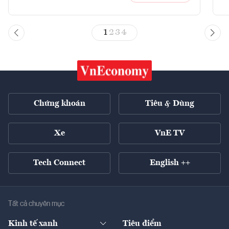
1
2
3
4
Chứng khoán
Tiêu & Dùng
Xe
VnE TV
Tech Connect
English ++
Tất cả chuyên mục
Kinh tế xanh
Tiêu điểm