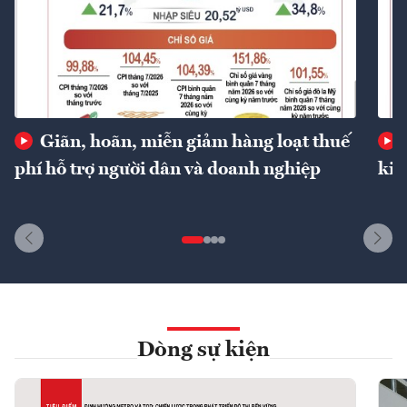
Giãn, hoãn, miễn giảm hàng loạt thuế
phí hỗ trợ người dân và doanh nghiệp
kin
Dòng sự kiện