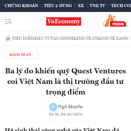
CHỨNG KHOÁN
TIÊU & DÙNG
XE
VNE TV
TECH CO
TIÊU ĐIỂM
ĐẦU TƯ
TÀI CHÍNH
KINH TẾ SỐ
KINH TẾ XANH
KINH TẾ SỐ
Ba lý do khiến quỹ Quest Ventures
coi Việt Nam là thị trường đầu tư
trọng điểm
Ngô Huyền
N
09:16, 04/10/2024
Hệ sinh thái công nghệ của Việt Nam đã