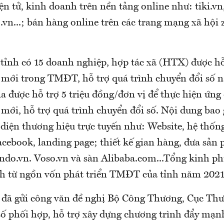
n tử, kinh doanh trên nền tảng online như: tiki.vn,
.vn...; bán hàng online trên các trang mạng xã hội 
 tỉnh có 15 doanh nghiệp, hợp tác xã (HTX) được h
 mới trong TMĐT, hỗ trợ quá trình chuyển đổi số 
ia được hỗ trợ 5 triệu đồng/đơn vị để thực hiện ứ
 mới, hỗ trợ quá trình chuyển đổi số. Nội dung ba
diện thương hiệu trực tuyến như: Website, hệ thống
acebook, landing page; thiết kế gian hàng, đưa sản
ndo.vn. Voso.vn và sàn Alibaba.com...Tổng kinh ph
ích từ ngồn vốn phát triển TMĐT của tỉnh năm 2021
h đã gửi công văn đề nghị Bộ Công Thương, Cục Th
 số phối hợp, hỗ trợ xây dựng chương trình đẩy mạ