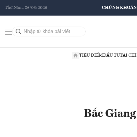
Thứ Năm, 06/08/2026
CHỨNG KHOÁN
TIÊU ĐIỂM
ĐẦU TƯ
TÀI CH
Bắc Giang 