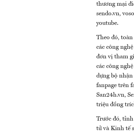
thương mại điệ
sendo.vn, voso
youtube.
Theo đó, toàn
các công nghệ
đơn vị tham g
các công nghệ
dựng bộ nhận 
fanpage trên f
San24h.vn, Se
triệu đồng tr
Trước đó, tỉn
tử và Kinh tế