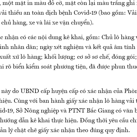
, một mặt in màu đỏ cờ, mặt còn lại màu trắng ghi
vải thiều an toàn dịch bệnh Covid-19 (bao gồm: Vải
 chủ hàng, xe và lái xe vận chuyển).
ác nhận có các nội dung kê khai, gồm: Chủ lô hàng v
inh nhân dân; ngày xét nghiệm và kết quả âm tính v
uất xứ lô hàng; khối lượng; cơ sở sơ chế, đóng gói
hi rõ biển kiểm soát phương tiện, đã được phun th
 này do UBND cấp huyện cấp có xác nhận của Phòn
 hiệu. Cùng với ban hành giấy xác nhận lô hàng vải 
id-19, Sở Nông nghiệp và PTNT Bắc Giang có văn
 hướng dẫn kê khai thực hiện. Đồng thời yêu cầu ch
ản lý chặt chẽ giấy xác nhận theo đúng quy định.