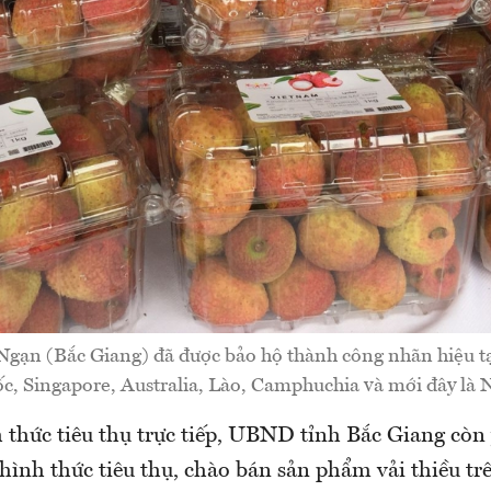
 Ngạn (Bắc Giang) đã được bảo hộ thành công nhãn hiệu t
, Singapore, Australia, Lào, Camphuchia và mới đây là 
 thức tiêu thụ trực tiếp, UBND tỉnh Bắc Giang còn 
hình thức tiêu thụ, chào bán sản phẩm vải thiều tr