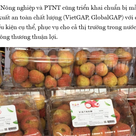
 Nông nghiệp và PTNT cũng triển khai chuẩn bị m
 xuất an toàn chất lượng (VietGAP, GlobalGAP) với c
ều kiện cụ thể, phục vụ cho cả thị trường trong nướ
hông thương thuận lợi.