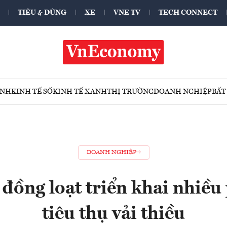
TIÊU & DÙNG
XE
VNE TV
TECH CONNECT
ÍNH
KINH TẾ SỐ
KINH TẾ XANH
THỊ TRƯỜNG
DOANH NGHIỆP
BẤT
DOANH NGHIỆP
đồng loạt triển khai nhiề
tiêu thụ vải thiều