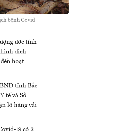
dịch bệnh Covid-
lượng ước tính
 hình dịch
 đến hoạt
 UBND tỉnh Bắc
Y tế và Sở
ận lô hàng vải
Covid-19 có 2