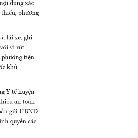
 nội dung xác
 thiều, phương
à lái xe, ghi
ới vi rút
; phương tiện
uốc khử
g Y tế huyện
thiều an toàn
 bản gửi UBND
ính quyền các