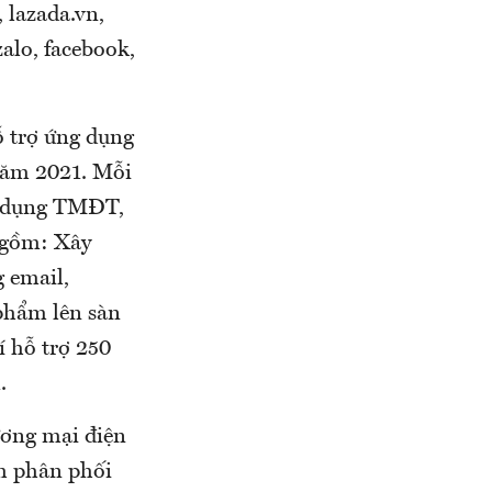
 lazada.vn,
zalo, facebook,
ỗ trợ ứng dụng
năm 2021. Mỗi
ng dụng TMĐT,
o gồm: Xây
 email,
 phẩm lên sàn
í hỗ trợ 250
.
ương mại điện
nh phân phối