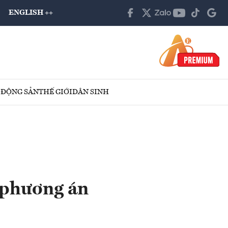
ENGLISH ++
 ĐỘNG SẢN
THẾ GIỚI
DÂN SINH
u phương án