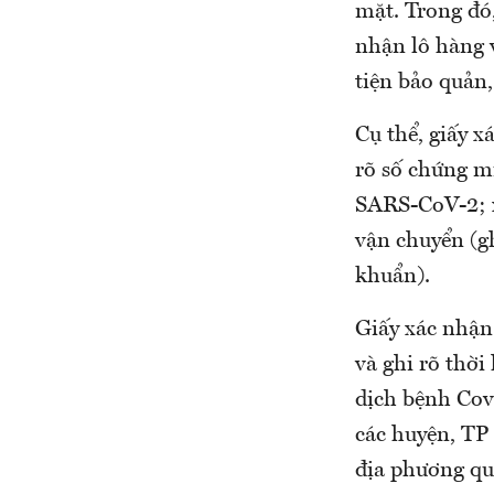
mặt. Trong đó
nhận lô hàng 
tiện bảo quản,
Cụ thể, giấy x
rõ số chứng m
SARS-CoV-2; x
vận chuyển (g
khuẩn).
Giấy xác nhận
và ghi rõ thời
dịch bệnh Cov
các huyện, TP
địa phương qu