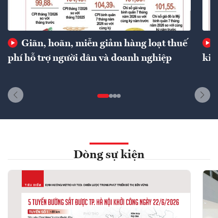
Giãn, hoãn, miễn giảm hàng loạt thuế
phí hỗ trợ người dân và doanh nghiệp
kin
Dòng sự kiện