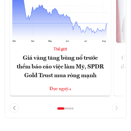
Thế giới
Giá vàng tăng bùng nổ trước
Chí
thềm báo cáo việc làm Mỹ, SPDR
đã 
Gold Trust mua ròng mạnh
Đọc ngay