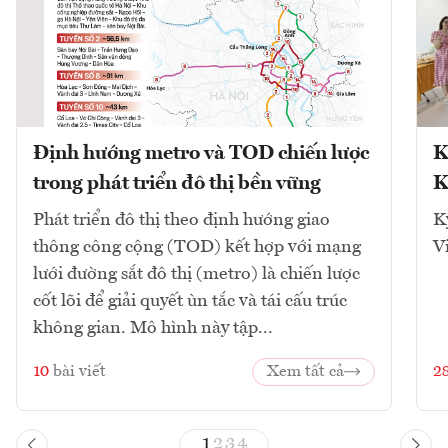
Định hướng metro và TOD chiến lược
K
trong phát triển đô thị bền vững
K
Phát triển đô thị theo định hướng giao
K
thông công cộng (TOD) kết hợp với mạng
V
lưới đường sắt đô thị (metro) là chiến lược
cốt lõi để giải quyết ùn tắc và tái cấu trúc
không gian. Mô hình này tập...
10
bài viết
Xem tất cả
2
1
2
3
4