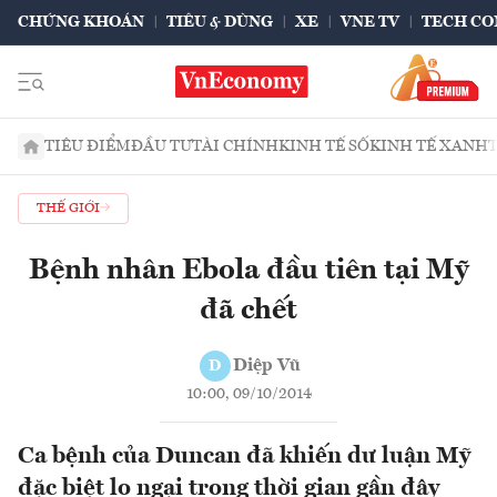
CHỨNG KHOÁN
TIÊU & DÙNG
XE
VNE TV
TECH CO
TIÊU ĐIỂM
ĐẦU TƯ
TÀI CHÍNH
KINH TẾ SỐ
KINH TẾ XANH
THẾ GIỚI
Bệnh nhân Ebola đầu tiên tại Mỹ
đã chết
Diệp Vũ
D
10:00, 09/10/2014
Ca bệnh của Duncan đã khiến dư luận Mỹ
đặc biệt lo ngại trong thời gian gần đây