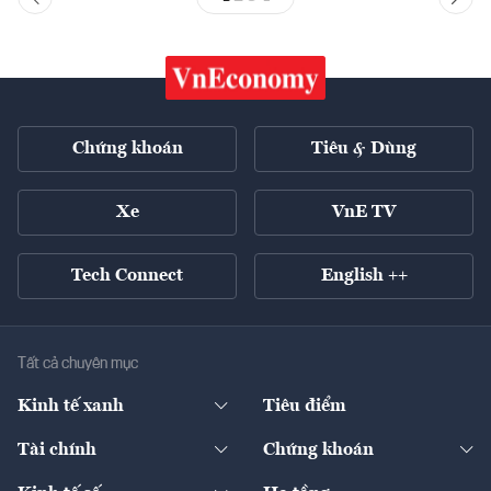
Chứng khoán
Tiêu & Dùng
Xe
VnE TV
Tech Connect
English ++
Tất cả chuyên mục
Kinh tế xanh
Tiêu điểm
Chuyển động xanh
Tài chính
Chứng khoán
Pháp lý
Ngân hàng
Doanh nghiệp niêm yết