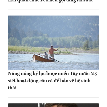
Hai quan chức Fed kêu gọi tăng lãi suất
Nắng nóng kỷ lục buộc miền Tây nước Mỹ
siết hoạt động câu cá để bảo vệ hệ sinh
thái