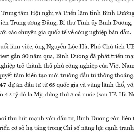
ại Trung tâm Hội nghị và Triển lãm tỉnh Bình Dươn
viên Trung ương Đảng, Bí thư Tỉnh ủy Bình Dương, 
với các chuyên gia quốc tế về công nghiệp bán dẫn.
 buổi làm việc, ông Nguyễn Lộc Hà, Phó Chủ tịch 
iest gần 30 năm qua, Bình Dương đã phát triển m
ghiệp trở thành thủ phủ công nghiệp của Việt Nam.
 quyết tâm kiến tạo môi trường đầu tư thông thoán
47 dự án đầu tư từ 65 quốc gia và vùng lãnh thổ, vớ
n 42 tỷ đô la Mỹ, đứng thứ 3 cả nước (sau TP. Hà N
nơi thu hút mạnh vốn đầu tư, Bình Dương còn liên 
riển cơ sở hạ tầng trong Chỉ số năng lực cạnh tran