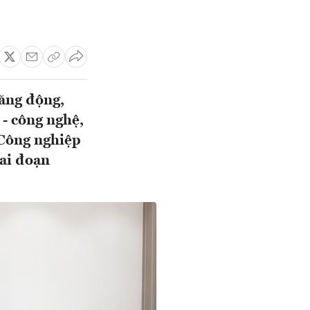
năng động,
- công nghệ,
 Công nghiệp
iai đoạn