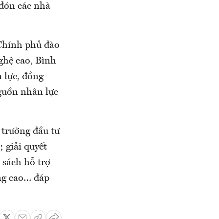
 đón các nhà
Chính phủ đào
ghệ cao, Bình
 lực, đồng
nguồn nhân lực
 trường đầu tư
; giải quyết
 sách hỗ trợ
ợng cao… đáp