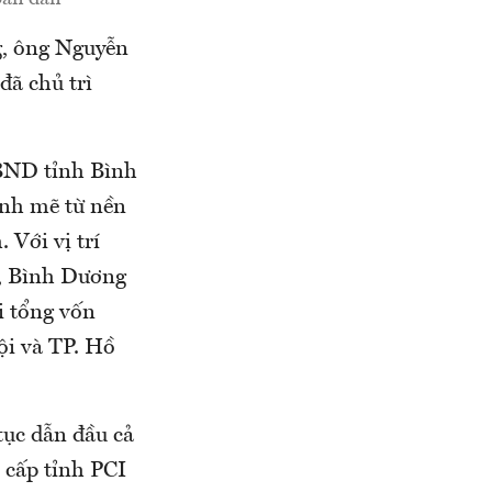
g, ông Nguyễn
đã chủ trì
UBND tỉnh Bình
ạnh mẽ từ nền
 Với vị trí
g, Bình Dương
i tổng vốn
ội và TP. Hồ
tục dẫn đầu cả
h cấp tỉnh PCI