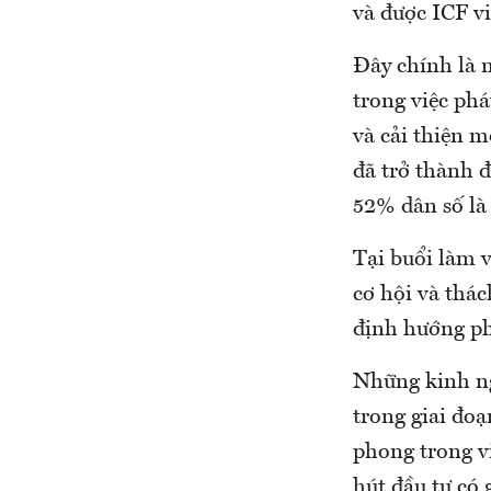
và được ICF v
Đây chính là 
trong việc phá
và cải thiện 
đã trở thành đ
52% dân số là 
Tại buổi làm v
cơ hội và thá
định hướng ph
Những kinh ng
trong giai đoạ
phong trong vi
hút đầu tư có g