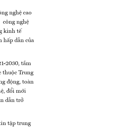
ông nghệ cao
c công nghệ
g kinh tế
n hấp dẫn của
21-2030, tầm
c thuộc Trung
ng động, toàn
ệ, đổi mới
án dẫn trở
in tập trung