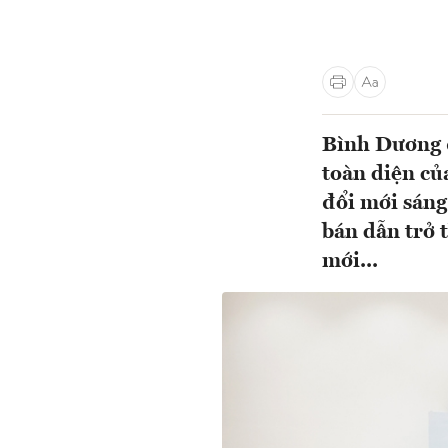
Bình Dương đ
toàn diện củ
đổi mới sáng
bán dẫn trở 
mới...