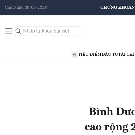
Chủ Nhật, 09/08/2026
CHỨNG KHOÁN
TIÊU ĐIỂM
ĐẦU TƯ
TÀI CH
Bình Dươ
cao rộng 