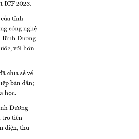
1 ICF 2023.
của tỉnh
dụng công nghệ
y, Bình Dương
nước, với hơn
đã chia sẻ về
hiệp bán dẫn;
a học.
Bình Dương
 trò tiên
n diện, thu