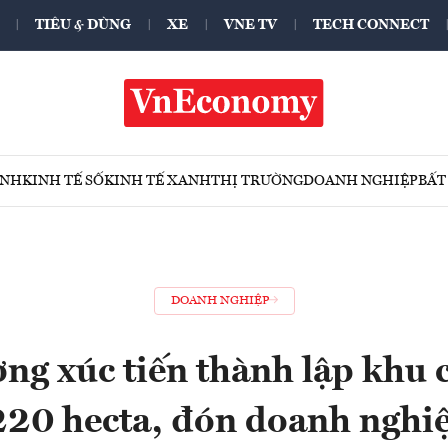
TIÊU & DÙNG
XE
VNE TV
TECH CONNECT
ÍNH
KINH TẾ SỐ
KINH TẾ XANH
THỊ TRƯỜNG
DOANH NGHIỆP
BẤT
DOANH NGHIỆP
ng xúc tiến thành lập khu 
220 hecta, đón doanh nghi