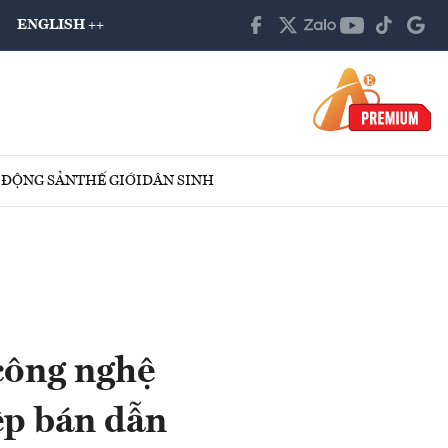
ENGLISH ++
 ĐỘNG SẢN
THẾ GIỚI
DÂN SINH
công nghệ
ệp bán dẫn