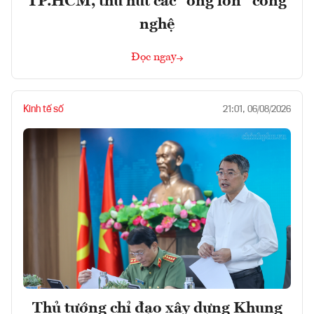
TP.HCM, thu hút các “ông lớn” công
nghệ
Đọc ngay
Kinh tế số
21:01, 06/08/2026
Thủ tướng chỉ đạo xây dựng Khung