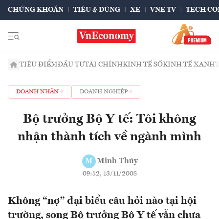
CHỨNG KHOÁN
TIÊU & DÙNG
XE
VNE TV
TECH CO
TIÊU ĐIỂM
ĐẦU TƯ
TÀI CHÍNH
KINH TẾ SỐ
KINH TẾ XANH
DOANH NHÂN
DOANH NGHIỆP
Bộ trưởng Bộ Y tế: Tôi không
nhận thành tích về ngành mình
Minh Thúy
M
09:52, 13/11/2008
Không “nợ” đại biểu câu hỏi nào tại hội
trường, song Bộ trưởng Bộ Y tế vẫn chưa