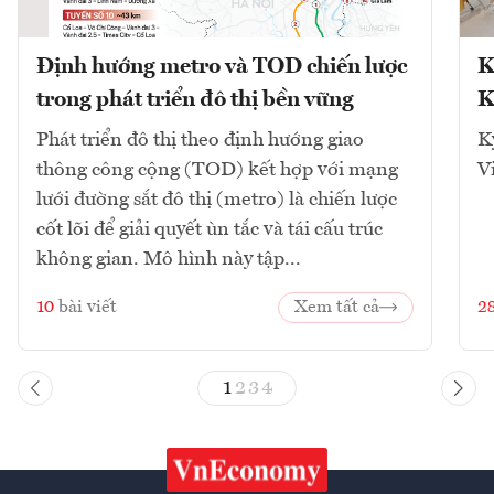
Định hướng metro và TOD chiến lược
K
trong phát triển đô thị bền vững
K
Phát triển đô thị theo định hướng giao
K
thông công cộng (TOD) kết hợp với mạng
V
lưới đường sắt đô thị (metro) là chiến lược
cốt lõi để giải quyết ùn tắc và tái cấu trúc
không gian. Mô hình này tập...
10
bài viết
Xem tất cả
2
1
2
3
4