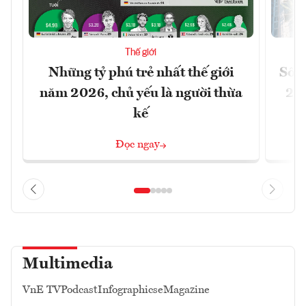
Thế giới
Những tỷ phú trẻ nhất thế giới
Số n
năm 2026, chủ yếu là người thừa
26%
kế
Đọc ngay
Multimedia
VnE TV
Podcast
Infographics
eMagazine