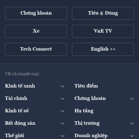
Chứng khoán
Tiêu & Dùng
Xe
VnE TV
Tech Connect
English ++
Tất cả chuyên mục
Kinh tế xanh
Tiêu điểm
Chuyển động xanh
Tài chính
Chứng khoán
Pháp lý
Ngân hàng
Doanh nghiệp niêm yết
Kinh tế số
Hạ tầng
Thương hiệu xanh
Thị trường vốn
Thị trường
Sản phẩm - Thị trường
Bất động sản
Thị trường
Diễn đàn
Thuế
Đầu tư
Tài sản số
Chính sách
Xuất nhập khẩu
Thế giới
Doanh nghiệp