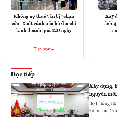
Không nợ thuế vẫn bị “chặn
Xây d
cửa” xuất cảnh nếu bỏ địa chỉ
thống
kinh doanh quá 120 ngày
tro
Đọc ngay
Đọc tiếp
Xây dựng, h
nguyên mới
Bộ trưởng Bộ
kiểm soát (sa