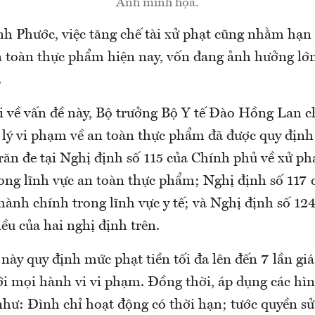
Ảnh minh họa.
nh Phước, việc tăng chế tài xử phạt cũng nhằm hạn 
n toàn thực phẩm hiện nay, vốn đang ảnh hưởng lớ
.
i về vấn đề này, Bộ trưởng Bộ Y tế Đào Hồng Lan c
ử lý vi phạm về an toàn thực phẩm đã được quy định
răn đe tại Nghị định số 115 của Chính phủ về xử ph
ong lĩnh vực an toàn thực phẩm; Nghị định số 117 
ành chính trong lĩnh vực y tế; và Nghị định số 124
ều của hai nghị định trên.
này quy định mức phạt tiền tối đa lên đến 7 lần giá
ới mọi hành vi vi phạm. Đồng thời, áp dụng các hìn
như: Đình chỉ hoạt động có thời hạn; tước quyền sử