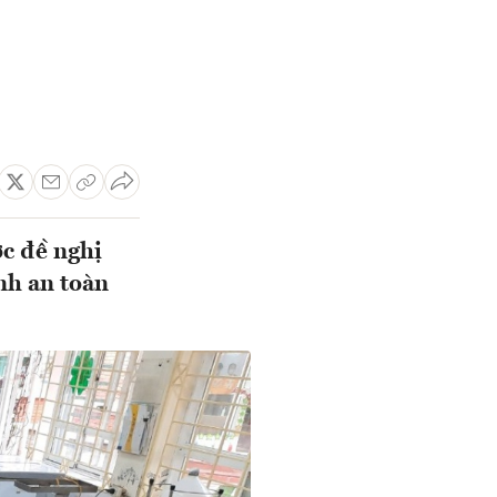
ớc đề nghị
inh an toàn