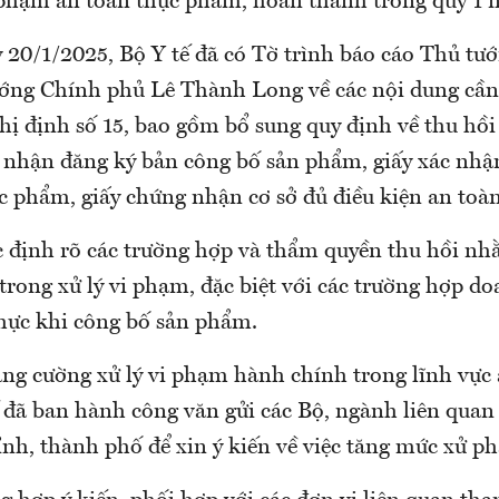
i phạm an toàn thực phẩm, hoàn thành trong quý 1 
y 20/1/2025, Bộ Y tế đã có Tờ trình báo cáo Thủ t
ớng Chính phủ Lê Thành Long về các nội dung cần 
ị định số 15, bao gồm bổ sung quy định về thu hồi
p nhận đăng ký bản công bố sản phẩm, giấy xác nhậ
c phẩm, giấy chứng nhận cơ sở đủ điều kiện an toà
c định rõ các trường hợp và thẩm quyền thu hồi nh
rong xử lý vi phạm, đặc biệt với các trường hợp d
hực khi công bố sản phẩm.
ăng cường xử lý vi phạm hành chính trong lĩnh vực
 đã ban hành công văn gửi các Bộ, ngành liên quan
nh, thành phố để xin ý kiến về việc tăng mức xử ph