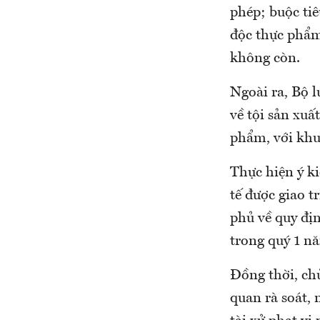
phép; buộc tiê
độc thực phẩm,
không còn.
Ngoài ra, Bộ 
về tội sản xuấ
phẩm, với khu
Thực hiện ý k
tế được giao 
phủ về quy địn
trong quý 1 nă
Đồng thời, chủ
quan rà soát,