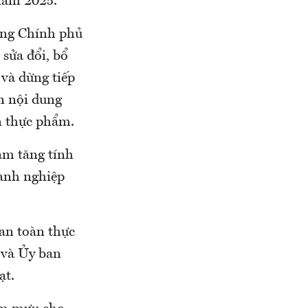
năm 2025.
ướng Chính phủ
sửa đổi, bổ
 và dừng tiếp
n nội dung
n thực phẩm.
ằm tăng tính
oanh nghiệp
 an toàn thực
 và Ủy ban
ạt.