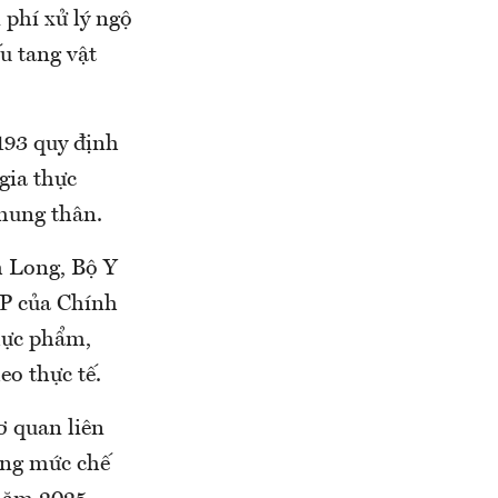
 phí xử lý ngộ
ếu tang vật
193 quy định
gia thực
hung thân.
h Long, Bộ Y
CP của Chính
thực phẩm,
eo thực tế.
ơ quan liên
ăng mức chế