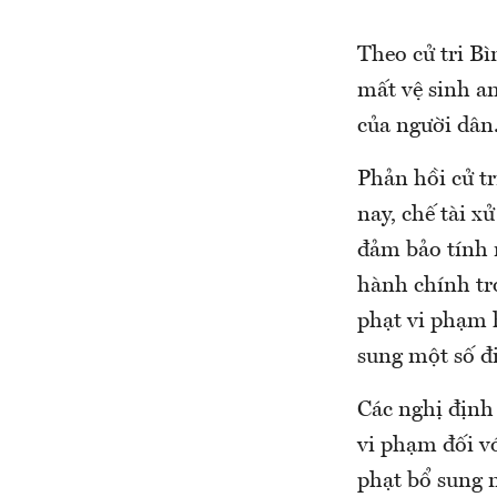
Theo cử tri Bì
mất vệ sinh a
của người dân
Phản hồi cử tr
nay, chế tài x
đảm bảo tính 
hành chính tr
phạt vi phạm h
sung một số đi
Các nghị định 
vi phạm đối v
phạt bổ sung 