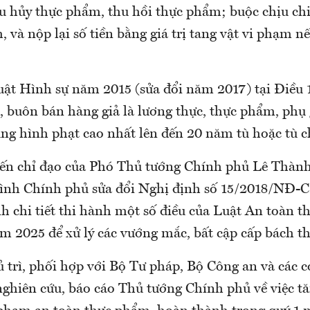
u hủy thực phẩm, thu hồi thực phẩm; buộc chịu chi
 và nộp lại số tiền bằng giá trị tang vật vi phạm n
luật Hình sự năm 2015 (sửa đổi năm 2017) tại Điều 
t, buôn bán hàng giả là lương thực, thực phẩm, phụ 
ng hình phạt cao nhất lên đến 20 năm tù hoặc tù c
iến chỉ đạo của Phó Thủ tướng Chính phủ Lê Thàn
trình Chính phủ sửa đổi Nghị định số 15/2018/NĐ-
h chi tiết thi hành một số điều của Luật An toàn 
m 2025 để xử lý các vướng mắc, bất cập cấp bách th
 trì, phối hợp với Bộ Tư pháp, Bộ Công an và các c
 nghiên cứu, báo cáo Thủ tướng Chính phủ về việc t