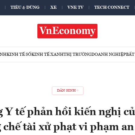
TIÊU & DÙNG
XE
VNE TV
TECH CONNECT
ÍNH
KINH TẾ SỐ
KINH TẾ XANH
THỊ TRƯỜNG
DOANH NGHIỆP
BẤT
DÂN SINH
 Y tế phản hồi kiến nghị của
 chế tài xử phạt vi phạm an