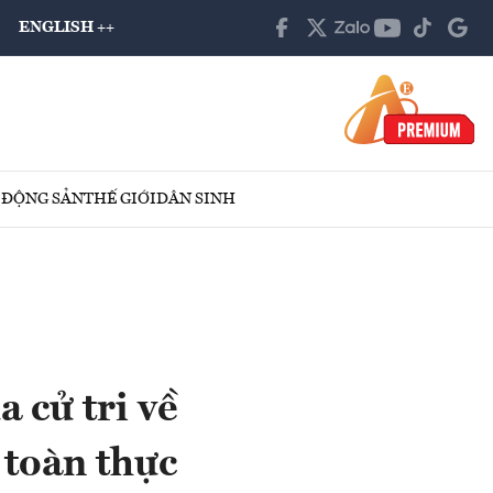
ENGLISH ++
 ĐỘNG SẢN
THẾ GIỚI
DÂN SINH
 cử tri về
 toàn thực