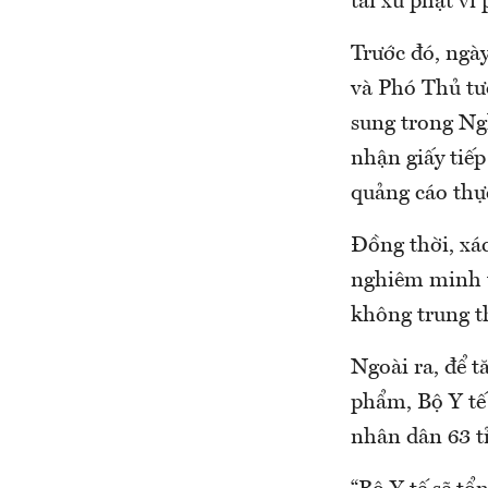
tài xử phạt v
Trước đó, ngà
và Phó Thủ tư
sung trong Ngh
nhận giấy tiế
quảng cáo thự
Đồng thời, xá
nghiêm minh t
không trung t
Ngoài ra, để t
phẩm, Bộ Y tế
nhân dân 63 tỉ