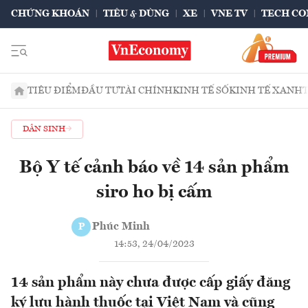
CHỨNG KHOÁN
TIÊU & DÙNG
XE
VNE TV
TECH CO
TIÊU ĐIỂM
ĐẦU TƯ
TÀI CHÍNH
KINH TẾ SỐ
KINH TẾ XANH
DÂN SINH
Bộ Y tế cảnh báo về 14 sản phẩm
siro ho bị cấm
Phúc Minh
P
14:53, 24/04/2023
14 sản phẩm này chưa được cấp giấy đăng
ký lưu hành thuốc tại Việt Nam và cũng