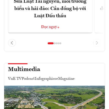
Sửa Luật Tài nguyên, môi trường
L
biển và hải đảo: Cần đồng bộ với
đổi)
Luật Đấu thầu
Đọc ngay
Multimedia
VnE TV
Podcast
Infographics
eMagazine