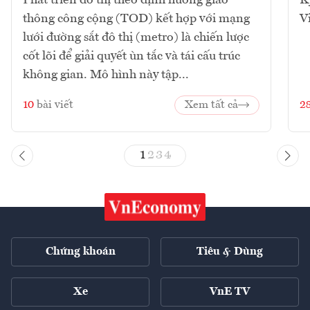
thông công cộng (TOD) kết hợp với mạng
V
lưới đường sắt đô thị (metro) là chiến lược
cốt lõi để giải quyết ùn tắc và tái cấu trúc
không gian. Mô hình này tập...
10
bài viết
Xem tất cả
2
1
2
3
4
Chứng khoán
Tiêu & Dùng
Xe
VnE TV