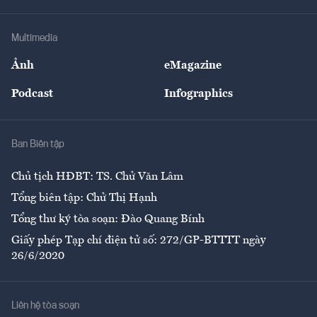
Hạ tầng
Sức khỏe
Khung pháp lý
Doanh nghiệp
Địa phương
Thị trường
Bảo hiểm
Multimedia
Sự kiện
Nhân lực
Ảnh
eMagazine
Đẹp +
An sinh
Podcast
Infographics
Giải trí
Y tế
Nhà
Ban Biên tập
Ẩm thực
Chủ tịch HĐBT: TS. Chử Văn Lâm
Tổng biên tập: Chử Thị Hạnh
Tổng thư ký tòa soạn: Đào Quang Bính
Giấy phép Tạp chí điện tử số: 272/GP-BTTTT ngày
26/6/2020
Liên hệ tòa soạn