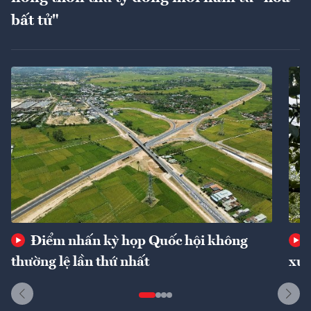
bất tử"
Điểm nhấn kỳ họp Quốc hội không
thường lệ lần thứ nhất
xuấ