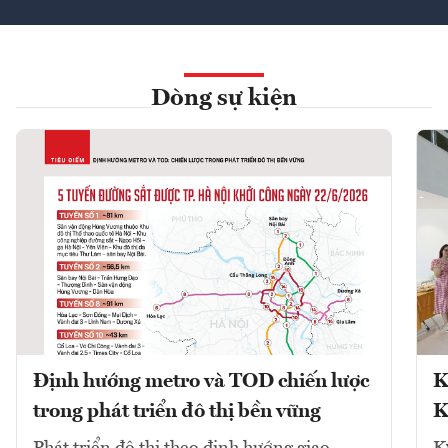
Dòng sự kiện
Định hướng metro và TOD chiến lược
K
trong phát triển đô thị bền vững
K
Phát triển đô thị theo định hướng giao
K