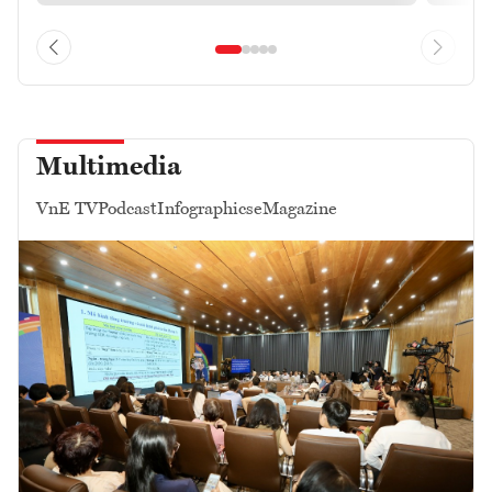
Multimedia
VnE TV
Podcast
Infographics
eMagazine