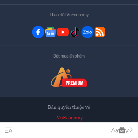
Theo dõi VnEconomy
Đặt mua ấn phẩm
Bản quyền thuộc về
VnEconomy
Tạp chí điện tử của Hội Khoa học Kinh tế Việt Nam