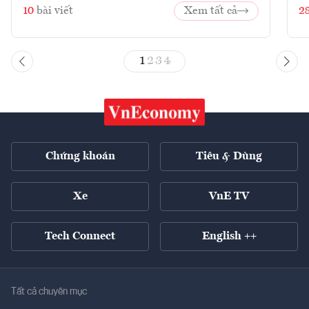
10
bài viết
Xem tất cả
2
1
2
3
4
Chứng khoán
Tiêu & Dùng
Xe
VnE TV
Tech Connect
English ++
Tất cả chuyên mục