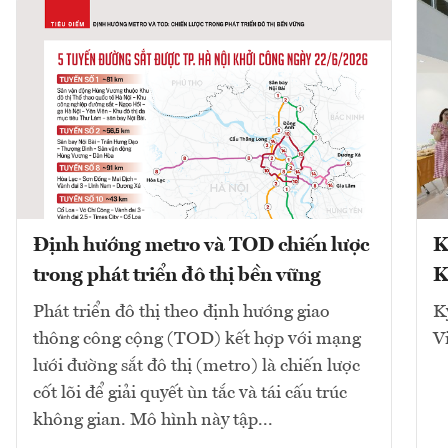
Định hướng metro và TOD chiến lược
K
trong phát triển đô thị bền vững
K
Phát triển đô thị theo định hướng giao
K
thông công cộng (TOD) kết hợp với mạng
V
lưới đường sắt đô thị (metro) là chiến lược
cốt lõi để giải quyết ùn tắc và tái cấu trúc
không gian. Mô hình này tập...