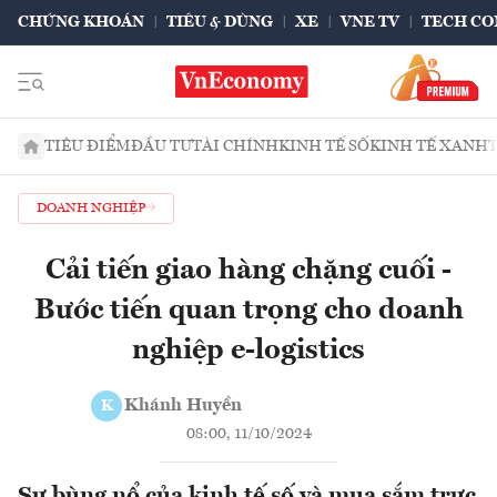
CHỨNG KHOÁN
TIÊU & DÙNG
XE
VNE TV
TECH CO
TIÊU ĐIỂM
ĐẦU TƯ
TÀI CHÍNH
KINH TẾ SỐ
KINH TẾ XANH
DOANH NGHIỆP
Cải tiến giao hàng chặng cuối -
Bước tiến quan trọng cho doanh
nghiệp e-logistics
Khánh Huyền
K
08:00, 11/10/2024
Sự bùng nổ của kinh tế số và mua sắm trực