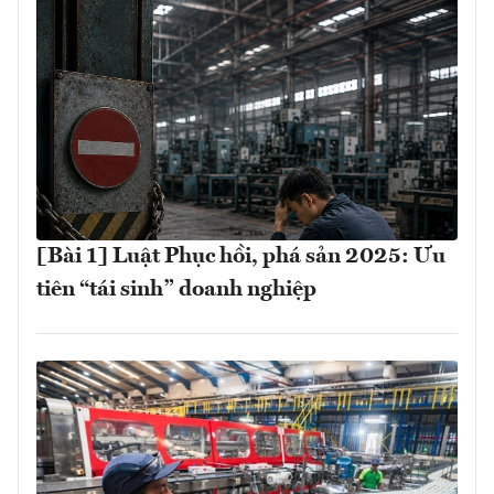
[Bài 1] Luật Phục hồi, phá sản 2025: Ưu
tiên “tái sinh” doanh nghiệp