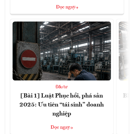
Đọc ngay
Đầu tư
[Bài 1] Luật Phục hồi, phá sản
Blo
2025: Ưu tiên “tái sinh” doanh
nghiệp
Đọc ngay