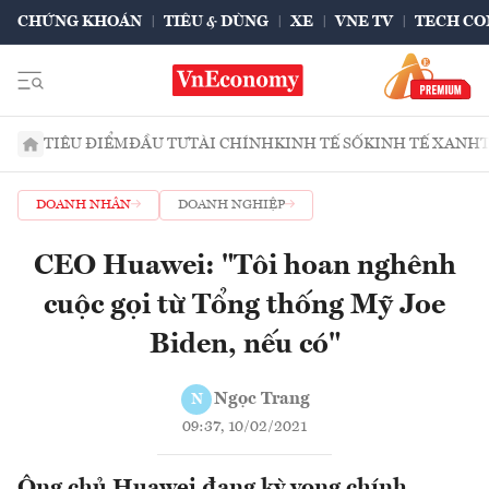
CHỨNG KHOÁN
TIÊU & DÙNG
XE
VNE TV
TECH CO
TIÊU ĐIỂM
ĐẦU TƯ
TÀI CHÍNH
KINH TẾ SỐ
KINH TẾ XANH
DOANH NHÂN
DOANH NGHIỆP
CEO Huawei: "Tôi hoan nghênh
cuộc gọi từ Tổng thống Mỹ Joe
Biden, nếu có"
Ngọc Trang
N
09:37, 10/02/2021
Ông chủ Huawei đang kỳ vọng chính