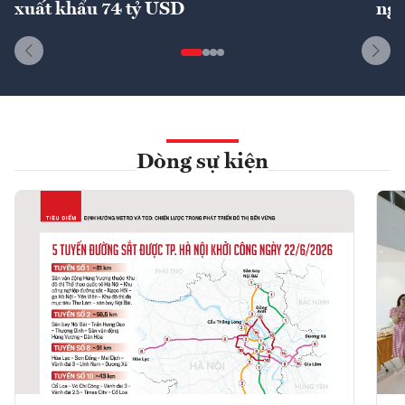
xuất khẩu 74 tỷ USD
ngu
Dòng sự kiện