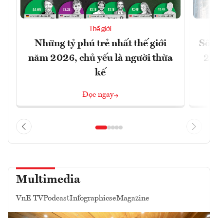
Thế giới
Những tỷ phú trẻ nhất thế giới
Số n
năm 2026, chủ yếu là người thừa
26%
kế
Đọc ngay
Multimedia
VnE TV
Podcast
Infographics
eMagazine