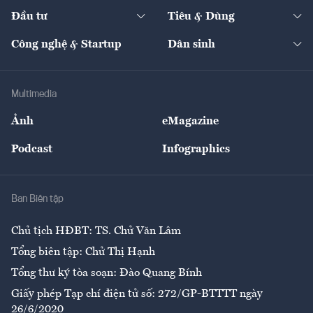
Chuyển động 24h
Đối thoại
The Guide
Video
Đầu tư
Tiêu & Dùng
Quản trị số
Cafe BĐS
Thị trường
Kinh doanh
Kết nối
Tạp chí kinh tế Việt Nam
eMagazine
Nhà đầu tư
Du lịch
Công nghệ & Startup
Dân sinh
Tư vấn
Nông sản
Doanh nhân
Tư vấn Tiêu & Dùng
Infographics
Hạ tầng
Sức khỏe
Khung pháp lý
Doanh nghiệp
Địa phương
Thị trường
Bảo hiểm
Multimedia
Sự kiện
Nhân lực
Ảnh
eMagazine
Đẹp +
An sinh
Podcast
Infographics
Giải trí
Y tế
Nhà
Ban Biên tập
Ẩm thực
Chủ tịch HĐBT: TS. Chử Văn Lâm
Tổng biên tập: Chử Thị Hạnh
Tổng thư ký tòa soạn: Đào Quang Bính
Giấy phép Tạp chí điện tử số: 272/GP-BTTTT ngày
26/6/2020