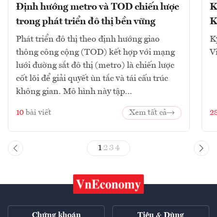
Định hướng metro và TOD chiến lược
K
trong phát triển đô thị bền vững
K
Phát triển đô thị theo định hướng giao
K
thông công cộng (TOD) kết hợp với mạng
V
lưới đường sắt đô thị (metro) là chiến lược
cốt lõi để giải quyết ùn tắc và tái cấu trúc
không gian. Mô hình này tập...
10
bài viết
Xem tất cả
2
1
2
3
4
Chứng khoán
Tiêu & Dùng