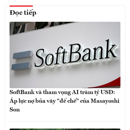
Đọc tiếp
SoftBank và tham vọng AI trăm tỷ USD:
Áp lực nợ bủa vây "đế chế" của Masayoshi
Son