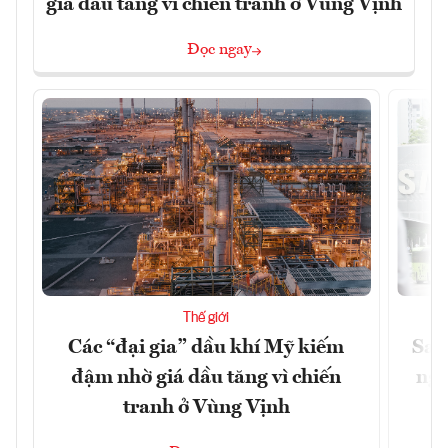
giá dầu tăng vì chiến tranh ở Vùng Vịnh
Đọc ngay
Thế giới
Các “đại gia” dầu khí Mỹ kiếm
Sam
đậm nhờ giá dầu tăng vì chiến
ngh
tranh ở Vùng Vịnh