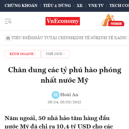
CHỨNG KHOÁN
TIÊU & DÙNG
XE
VNE TV
TECH CO
TIÊU ĐIỂM
ĐẦU TƯ
TÀI CHÍNH
KINH TẾ SỐ
KINH TẾ XANH
KINH DOANH
THẾ GIỚI
Chân dung các tỷ phú hào phóng
nhất nước Mỹ
Hoài An
H
09:24, 08/02/2012
Năm ngoái, 50 nhà hảo tâm hàng đầu
nước Mỹ đã chi ra 10,4 tỷ USD cho các