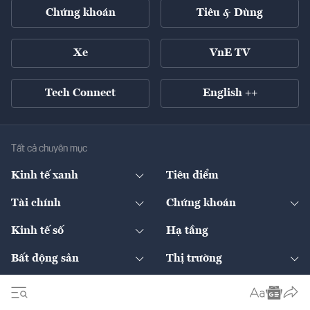
Chứng khoán
Tiêu & Dùng
Xe
VnE TV
Tech Connect
English ++
Tất cả chuyên mục
Kinh tế xanh
Tiêu điểm
Chuyển động xanh
Tài chính
Chứng khoán
Pháp lý
Ngân hàng
Doanh nghiệp niêm yết
Kinh tế số
Hạ tầng
Thương hiệu xanh
Thị trường vốn
Thị trường
Sản phẩm - Thị trường
Bất động sản
Thị trường
Diễn đàn
Thuế
Đầu tư
Tài sản số
Chính sách
Xuất nhập khẩu
Thế giới
Doanh nghiệp
Bảo hiểm
Quốc tế
Dịch vụ số
Thị trường
Khung pháp lý
Kinh tế
Chuyển động