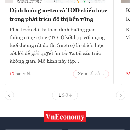
Định hướng metro và TOD chiến lược
K
trong phát triển đô thị bền vững
K
Phát triển đô thị theo định hướng giao
K
thông công cộng (TOD) kết hợp với mạng
V
lưới đường sắt đô thị (metro) là chiến lược
cốt lõi để giải quyết ùn tắc và tái cấu trúc
không gian. Mô hình này tập...
10
bài viết
Xem tất cả
2
1
2
3
4