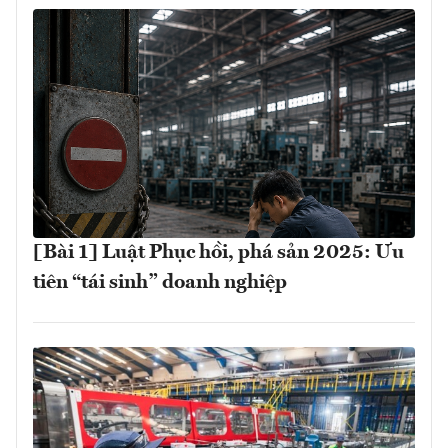
[Bài 1] Luật Phục hồi, phá sản 2025: Ưu
tiên “tái sinh” doanh nghiệp