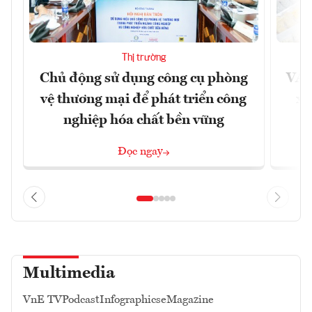
Thị trường
Chủ động sử dụng công cụ phòng
VAS
vệ thương mại để phát triển công
xu
nghiệp hóa chất bền vững
Đọc ngay
Multimedia
VnE TV
Podcast
Infographics
eMagazine