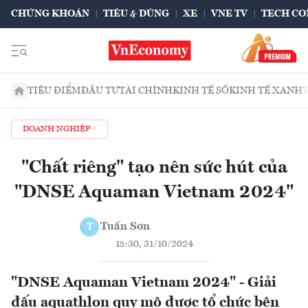
CHỨNG KHOÁN
TIÊU & DÙNG
XE
VNE TV
TECH CO
TIÊU ĐIỂM
ĐẦU TƯ
TÀI CHÍNH
KINH TẾ SỐ
KINH TẾ XANH
DOANH NGHIỆP
"Chất riêng" tạo nên sức hút của
"DNSE Aquaman Vietnam 2024"
Tuấn Sơn
T
15:30, 31/10/2024
"DNSE Aquaman Vietnam 2024" - Giải
đấu aquathlon quy mô được tổ chức bên