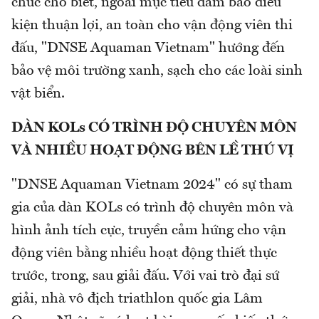
chức cho biết, ngoài mục tiêu đảm bảo điều
kiện thuận lợi, an toàn cho vận động viên thi
đấu, "DNSE Aquaman Vietnam" hướng đến
bảo vệ môi trường xanh, sạch cho các loài sinh
vật biển.
DÀN KOLs CÓ TRÌNH ĐỘ CHUYÊN MÔN
VÀ NHIỀU HOẠT ĐỘNG BÊN LỀ THÚ VỊ
"DNSE Aquaman Vietnam 2024" có sự tham
gia của dàn KOLs có trình độ chuyên môn và
hình ảnh tích cực, truyền cảm hứng cho vận
động viên bằng nhiều hoạt động thiết thực
trước, trong, sau giải đấu. Với vai trò đại sứ
giải, nhà vô địch triathlon quốc gia Lâm