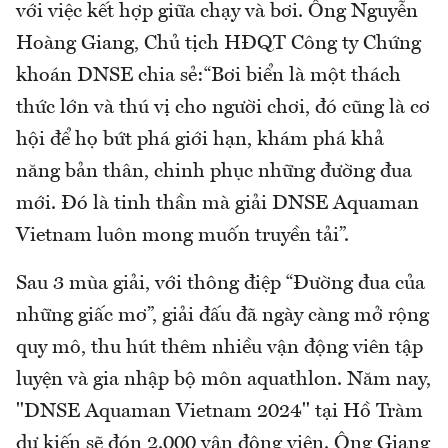
với việc kết hợp giữa chạy và bơi. Ông Nguyễn
Hoàng Giang, Chủ tịch HĐQT Công ty Chứng
khoán DNSE chia sẻ:“Bơi biển là một thách
thức lớn và thú vị cho người chơi, đó cũng là cơ
hội để họ bứt phá giới hạn, khám phá khả
năng bản thân, chinh phục những đường đua
mới. Đó là tinh thần mà giải DNSE Aquaman
Vietnam luôn mong muốn truyền tải”.
Sau 3 mùa giải, với thông điệp “Đường đua của
những giấc mơ”, giải đấu đã ngày càng mở rộng
quy mô, thu hút thêm nhiều vận động viên tập
luyện và gia nhập bộ môn aquathlon. Năm nay,
"DNSE Aquaman Vietnam 2024" tại Hồ Tràm
dự kiến sẽ đón 2.000 vận động viên. Ông Giang