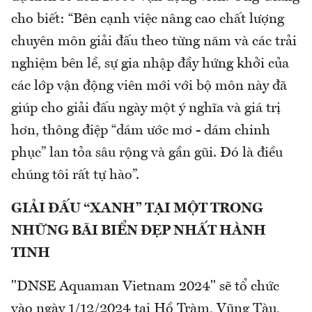
cho biết: “Bên cạnh việc nâng cao chất lượng
chuyên môn giải đấu theo từng năm và các trải
nghiệm bên lề, sự gia nhập đầy hứng khởi của
các lớp vận động viên mới với bộ môn này đã
giúp cho giải đấu ngày một ý nghĩa và giá trị
hơn, thông điệp “dám ước mơ - dám chinh
phục” lan tỏa sâu rộng và gần gũi. Đó là điều
chúng tôi rất tự hào”.
GIẢI ĐẤU “XANH” TẠI MỘT TRONG
NHỮNG BÃI BIỂN ĐẸP NHẤT HÀNH
TINH
"DNSE Aquaman Vietnam 2024" sẽ tổ chức
vào ngày 1/12/2024 tại Hồ Tràm, Vũng Tàu,