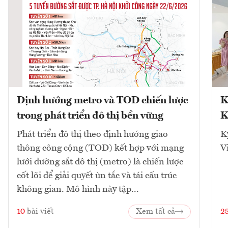
Định hướng metro và TOD chiến lược
K
trong phát triển đô thị bền vững
K
Phát triển đô thị theo định hướng giao
K
thông công cộng (TOD) kết hợp với mạng
V
lưới đường sắt đô thị (metro) là chiến lược
cốt lõi để giải quyết ùn tắc và tái cấu trúc
không gian. Mô hình này tập...
10
bài viết
Xem tất cả
2