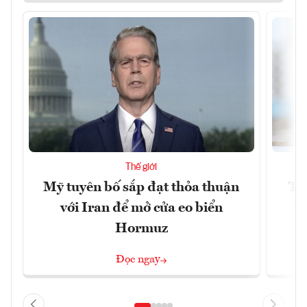
Thế giới
Mỹ tuyên bố sắp đạt thỏa thuận
Tr
với Iran để mở cửa eo biển
th
Hormuz
Đọc ngay