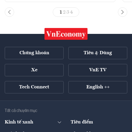
1
2
3
4
Chứng khoán
Tiêu & Dùng
Xe
VnE TV
Tech Connect
English ++
Tất cả chuyên mục
Kinh tế xanh
Tiêu điểm
Chuyển động xanh