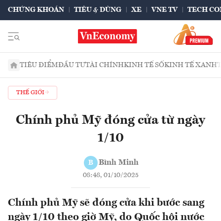
CHỨNG KHOÁN
TIÊU & DÙNG
XE
VNE TV
TECH CO
TIÊU ĐIỂM
ĐẦU TƯ
TÀI CHÍNH
KINH TẾ SỐ
KINH TẾ XANH
THẾ GIỚI
Chính phủ Mỹ đóng cửa từ ngày
1/10
Bình Minh
B
08:48, 01/10/2025
Chính phủ Mỹ sẽ đóng cửa khi bước sang
ngày 1/10 theo giờ Mỹ, do Quốc hội nước