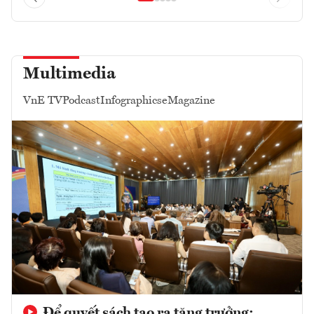
Multimedia
VnE TV
Podcast
Infographics
eMagazine
Để quyết sách tạo ra tăng trưởng: