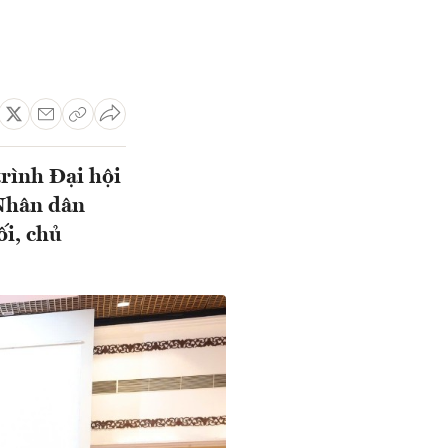
trình Đại hội
 Nhân dân
ối, chủ