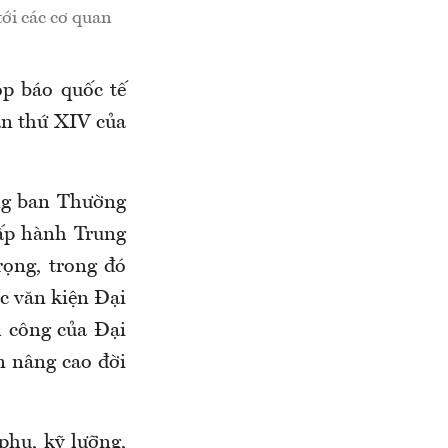
tới các cơ quan
p báo quốc tế
ần thứ XIV của
ng ban Thường
ấp hành Trung
rọng, trong đó
c văn kiện Đại
h công của Đại
n nâng cao đời
phu, kỹ lưỡng,