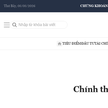
Thứ Bảy, 08/08/2026
CHỨNG KHOÁN
TIÊU ĐIỂM
ĐẦU TƯ
TÀI CH
Chính th