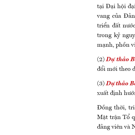
tại Đại hội đạ
vang của Đảng
triển đất nướ
trong kỷ nguy
mạnh, phồn vi
(2)
Dự thảo Bá
đổi mới theo 
(3)
Dự thảo B
xuất định hướ
Đồng thời, tr
Mặt trận Tổ qu
đảng viên và 