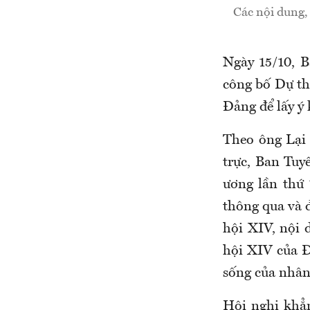
Các nội dung, 
Ngày 15/10, 
công bố Dự th
Đảng để lấy ý
Theo ông Lại
trực, Ban Tu
ương lần thứ 
thông qua và 
hội XIV, nội 
hội XIV của Đ
sống của nhâ
Hội nghị khẳn