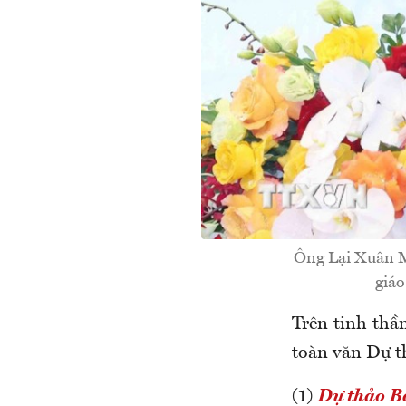
Ông Lại Xuân M
giáo
Trên tinh thầ
toàn văn Dự t
(1)
Dự thảo Bá