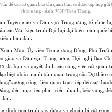
vấn đề các cơ quan báo chí quan tâm sẽ được tập hợp gửi 
chức năng - Ảnh: VGP/Toàn Thắng.
Ban Tuyên giáo và Dân vận Trung ương tổ chức họ
ảo các Văn kiện trình Đại hội đại biểu toàn quốc l
 kiến nhân dân.
 Xuân Môn, Ủy viên Trung ương Đảng, Phó Trưở
yên giáo và Dân vận Trung ương, Hội nghị Ban Ch
13 đã họp và quyết định các công việc rất quan t
đặc biệt nhấn mạnh tầm quan trọng của Dự thảo cá
dung"xương sống" liên quan trực tiếp đến sự thàn
ảng, đến mục tiêu phát triển nhanh, bền vững, đế
n dân.
g định quá trình xây dựng và chuẩn bị rất công 