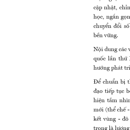
cập nhật, chỉ
học, ngắn gọn
chuyển đổi số
bền vững.
Nội dung các v
quốc lần thứ
hướng phát tri
Để chuẩn bị t
đạo tiếp tục 
hiện tầm nhìn
mới (thể chế -
kết vùng - đô
trọng là lượng 