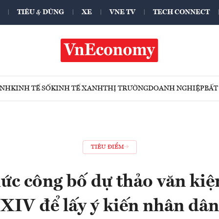
TIÊU & DÙNG
XE
VNE TV
TECH CONNECT
ÍNH
KINH TẾ SỐ
KINH TẾ XANH
THỊ TRƯỜNG
DOANH NGHIỆP
BẤT
TIÊU ĐIỂM
ức công bố dự thảo văn kiệ
XIV để lấy ý kiến nhân dân