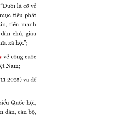
 “Dưới lá cờ vẻ
 mục tiêu phát
tin, tiến mạnh
 dân chủ, giàu
ĩa xã hội”;
n
về công cuộc
iệt Nam;
11-2025) và đề
biểu Quốc hội,
ân dân, cán bộ,