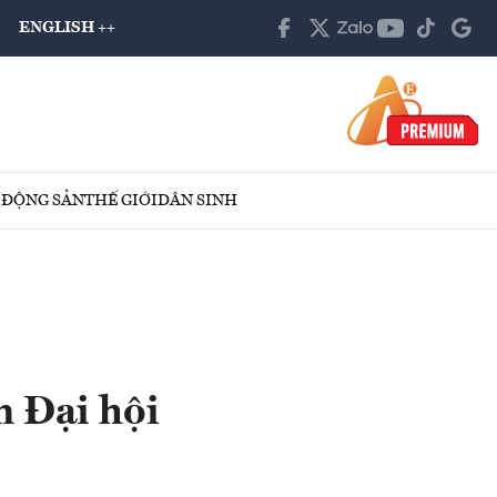
ENGLISH ++
 ĐỘNG SẢN
THẾ GIỚI
DÂN SINH
n Đại hội