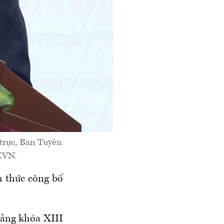
trực, Ban Tuyên
TXVN.
h thức công bố
ảng khóa XIII