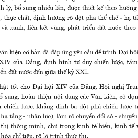
nh lý, bổ sung nhiều lần, được thiết kế theo hướng
, thực chất, định hướng rõ đột phá thể chế - hạ tầ
 và xanh, liên kết vùng, phát triển đất nước theo
ăn kiện cơ bản đã đáp ứng yêu cầu để trình Đại hộ
 XIV của Đảng, định hình tư duy chiến lược, tầm
ển đất nước đến giữa thế kỷ XXI.
hật tốt cho Đại hội XIV của Đảng, Hội nghị Tru
bổ sung, hoàn thiện nội dung các Văn kiện, cô đọng
 chiến lược, khẳng định ba đột phá chiến lược t
 hạ tầng - nhân lực), làm rõ chuyển đổi số - chuyển
 thị thông minh, chú trọng kinh tế biển, kinh tế
hóa chỉ tiêu, rõ lộ trình thực thi.