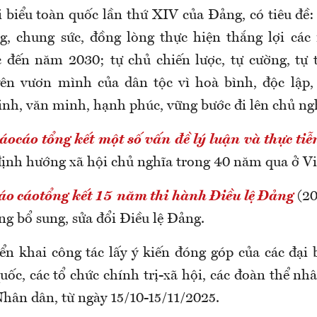
i biểu toàn quốc lần thứ XIV của Đảng, có tiêu đề:
, chung sức, đồng lòng thực hiện thắng lợi các
c đến năm 2030; tự chủ chiến lược, tự cường, tự 
ên vươn mình của dân tộc vì hoà bình, độc lập,
nh, văn minh, hạnh phúc, vững bước đi lên chủ ngh
ocáo tổng kết một số vấn đề lý luận và thực tiễ
định hướng xã hội chủ nghĩa trong 40 năm qua ở V
áo cáotổng kết 15 năm thi hành Điều lệ Đảng
(20
ng bổ sung, sửa đổi Điều lệ Đảng.
iển khai công tác lấy ý kiến đóng góp của các đại 
ốc, các tổ chức chính trị-xã hội, các đoàn thể nh
Nhân dân, từ ngày 15/10-15/11/2025.