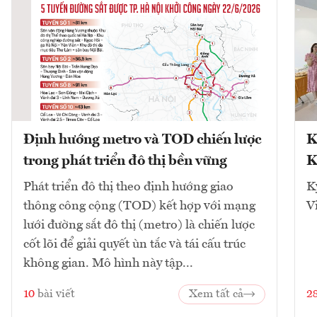
Định hướng metro và TOD chiến lược
K
trong phát triển đô thị bền vững
K
Phát triển đô thị theo định hướng giao
K
thông công cộng (TOD) kết hợp với mạng
V
lưới đường sắt đô thị (metro) là chiến lược
cốt lõi để giải quyết ùn tắc và tái cấu trúc
không gian. Mô hình này tập...
10
bài viết
Xem tất cả
2