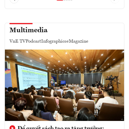
Multimedia
VnE TV
Podcast
Infographics
eMagazine
Để quyết sách tạo ra tăng trưởng: