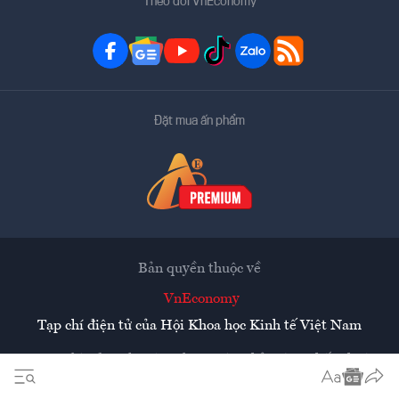
Theo dõi VnEconomy
Đặt mua ấn phẩm
Bản quyền thuộc về
VnEconomy
Tạp chí điện tử của Hội Khoa học Kinh tế Việt Nam
Mọi tin bài đăng lại từ website này phải có sự chấp thuận
bằng văn bản của
Tạp chí Kinh tế Việt Nam - VnEconomy