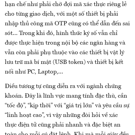
hạn chế như phải chờ đợi mã xác thực riêng lẻ
cho từng giao dịch, với một số thiết bị phải
nhập thủ công mã OTP cũng có thể dẫn đến sai
sót… Trong khi đó, hình thức ký số vẫn chỉ
được thực hiện trong nội bộ các ngân hàng và
vẫn còn phải phụ thuộc vào các thiết bị vật lý
lưu trữ mã bí mật (USB token) và thiết bị kết
nối như PC, Laptop,…
Điều tương tự cũng diễn ra với ngành chứng
khoán. Đây là lĩnh vực mang tính đặc thù, cần
“tốc độ”, “kịp thời” với “giá trị lớn” và yêu cầu sự
“linh hoạt cao”, vì vậy những đòi hỏi về xác
thực điện tử cũng phải nhanh và đặc biệt an
toàn cho mỗi cú đặt lệnh. Khi mà mỗi giây đều