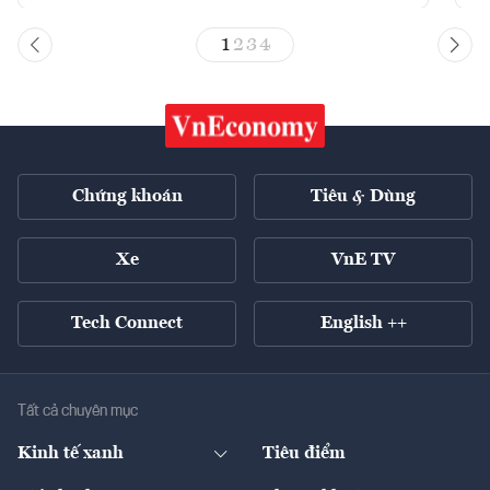
1
2
3
4
Chứng khoán
Tiêu & Dùng
Xe
VnE TV
Tech Connect
English ++
Tất cả chuyên mục
Kinh tế xanh
Tiêu điểm
Chuyển động xanh