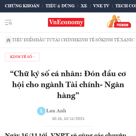
CHỨNG KHOÁN
TIÊU & DÙNG
XE
VNE TV
TECH CO
TIÊU ĐIỂM
ĐẦU TƯ
TÀI CHÍNH
KINH TẾ SỐ
KINH TẾ XANH
KINH TẾ SỐ
“Chữ ký số cá nhân: Đón đầu cơ
hội cho ngành Tài chính- Ngân
hàng”
Lan Anh
L
10:15, 13/11/2021
Ngày 16/11 tới, VNPT sẽ cùng các chuyên