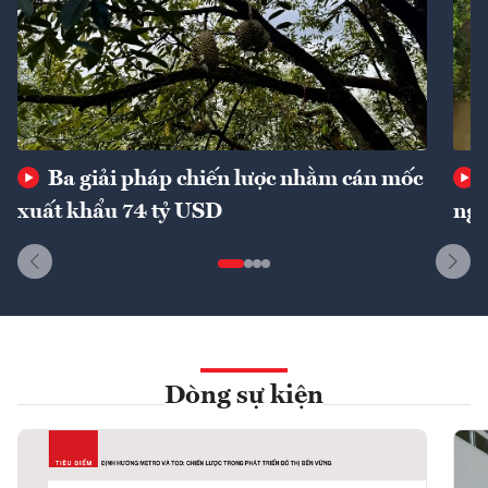
Ba giải pháp chiến lược nhằm cán mốc
xuất khẩu 74 tỷ USD
ngu
Dòng sự kiện