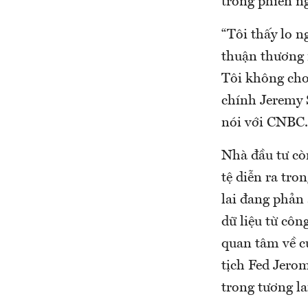
trong phiên ng
“Tôi thấy lo n
thuận thương 
Tôi không cho 
chính Jeremy 
nói với CNBC.
Nhà đầu tư cò
tệ diễn ra tro
lai đang phản 
dữ liệu từ cô
quan tâm về cu
tịch Fed Jerom
trong tương la