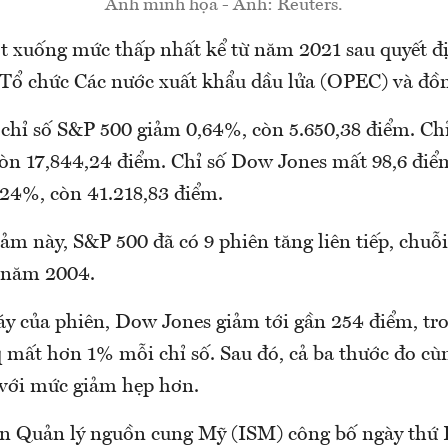
Ảnh minh họa - Ảnh: Reuters.
ớt xuống mức thấp nhất kể từ năm 2021 sau quyết 
 Tổ chức Các nước xuất khẩu dầu lửa (OPEC) và đồ
 chỉ số S&P 500 giảm 0,64%, còn 5.650,38 điểm. Ch
còn 17,844,24 điểm. Chỉ số Dow Jones mất 98,6 điể
24%, còn 41.218,83 điểm.
ảm này, S&P 500 đã có 9 phiên tăng liên tiếp, chuỗ
ừ năm 2004.
áy của phiên, Dow Jones giảm tới gần 254 điểm, tr
 mất hơn 1% mỗi chỉ số. Sau đó, cả ba thước đo cù
 với mức giảm hẹp hơn.
ện Quản lý nguồn cung Mỹ (ISM) công bố ngày thứ 