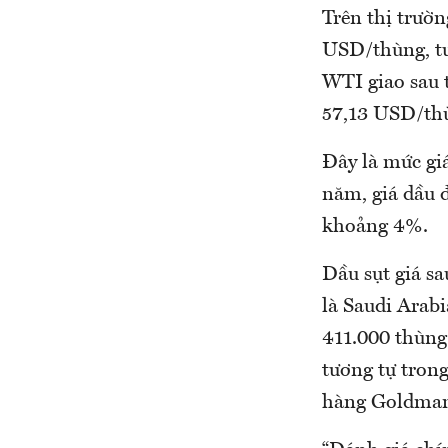
Trên thị trườn
USD/thùng, tư
WTI giao sau 
57,13 USD/th
Đây là mức gi
năm, giá dầu 
khoảng 4%.
Dầu sụt giá s
là Saudi Arabi
411.000 thùng
tương tự tron
hàng Goldman