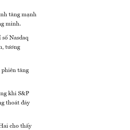
định tăng mạnh
ng minh.
ỉ số Nasdaq
m, tương
i phiên tăng
ong khi S&P
ng thoát đáy
Hai cho thấy