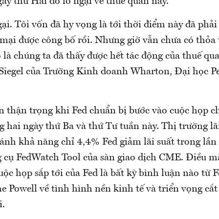
ày thứ Hai do lo ngại về thuế quan này.
gại. Tôi vốn đã hy vọng là tới thời điểm này đã phải
mại được công bố rồi. Nhưng giờ vẫn chưa có thỏa
là chúng ta đã thấy được hết tác động của thuế quan
Siegel của Trường Kinh doanh Wharton, Đại học P
n thận trọng khi Fed chuẩn bị bước vào cuộc họp ch
ng hai ngày thứ Ba và thứ Tư tuần này. Thị trường lã
ánh khả năng chỉ 4,4% Fed giảm lãi suất trong lần
ng cụ FedWatch Tool của sàn giao dịch CME. Điều m
ộc họp sắp tới của Fed là bất kỳ bình luận nào từ 
e Powell về tình hình nền kinh tế và triển vọng cắt
i.