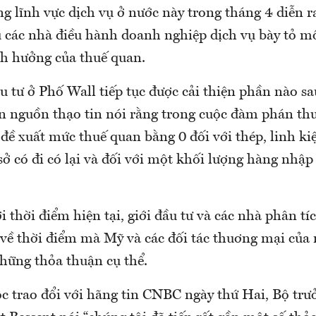
ng lĩnh vực dịch vụ ở nước này trong tháng 4 diễn
ù các nhà điều hành doanh nghiệp dịch vụ bày tỏ mố
nh hưởng của thuế quan.
 tư ở Phố Wall tiếp tục được cải thiện phần nào sa
 nguồn thạo tin nói rằng trong cuộc đàm phán th
ề xuất mức thuế quan bằng 0 đối với thép, linh kiệ
ở có đi có lại và đối với một khối lượng hàng nhậ
ới thời điểm hiện tại, giới đầu tư và các nhà phân t
 về thời điểm mà Mỹ và các đối tác thuơng mại của 
những thỏa thuận cụ thể.
c trao đổi với hãng tin CNBC ngày thứ Hai, Bộ trư