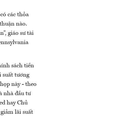
 có các thỏa
 thuận nào.
”, giáo sư tài
ennsylvania
ính sách tiền
i suất tương
 họp này - theo
à nhà đầu tư
Fed hay Chủ
 giảm lãi suất