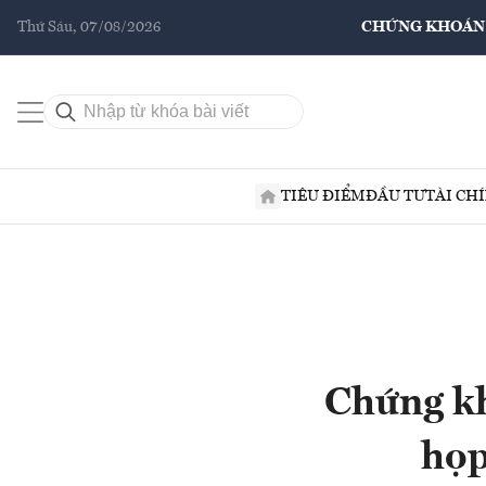
Thứ Sáu, 07/08/2026
CHỨNG KHOÁN
TIÊU ĐIỂM
ĐẦU TƯ
TÀI CH
Chứng k
họp