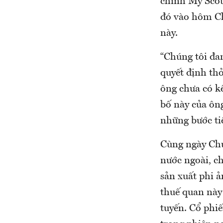
chính Mỹ Scott
đó vào hôm Ch
này.
“Chúng tôi đan
quyết định th
ông chưa có k
bố này của ôn
những bước ti
Cùng ngày Chủ
nước ngoài, ch
sản xuất phi ả
thuế quan này 
tuyến. Cổ phi