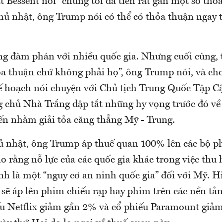
 Bessent nói “chúng tôi đã tiến rất gần một số thỏa
ủ nhật, ông Trump nói có thể có thỏa thuận ngay 
g đàm phán với nhiều quốc gia. Nhưng cuối cùng, t
ỏa thuận chứ không phải họ”, ông Trump nói, và ch
ế hoạch nói chuyện với Chủ tịch Trung Quốc Tập C
g chủ Nhà Trắng dập tắt những hy vọng trước đó về 
ến nhằm giải tỏa căng thẳng Mỹ - Trung.
 nhật, ông Trump áp thuế quan 100% lên các bộ p
o rằng nỗ lực của các quốc gia khác trong việc thu
nh là một “nguy cơ an ninh quốc gia” đối với Mỹ. H
sẽ áp lên phim chiếu rạp hay phim trên các nền tản
ếu Netflix giảm gần 2% và cổ phiếu Paramount giả