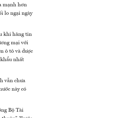
 ra mạnh hơn
i lo ngại ngày
u khi hãng tin
ương mại với
n ô tô và dược
p khẩu nhất
ích vẫn chưa
nước này có
ởng Bộ Tài