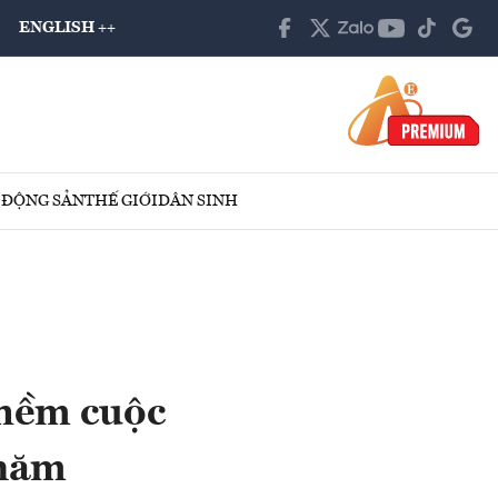
ENGLISH ++
 ĐỘNG SẢN
THẾ GIỚI
DÂN SINH
hềm cuộc
 năm