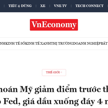
TIÊU & DÙNG
XE
VNE TV
TECH CONNECT
ÍNH
KINH TẾ SỐ
KINH TẾ XANH
THỊ TRƯỜNG
DOANH NGHIỆP
BẤT
THẾ GIỚI
hoán Mỹ giảm điểm trước t
 Fed, giá dầu xuống đáy 4