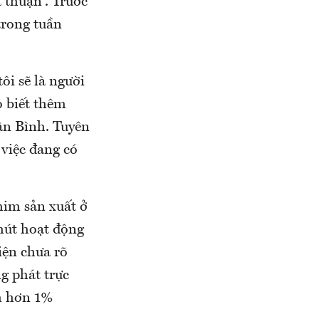
 thuận”. Trước
trong tuần
ôi sẽ là người
o biết thêm
ận Bình. Tuyên
việc đang có
him sản xuất ở
 hút hoạt động
iện chưa rõ
g phát trực
m hơn 1%