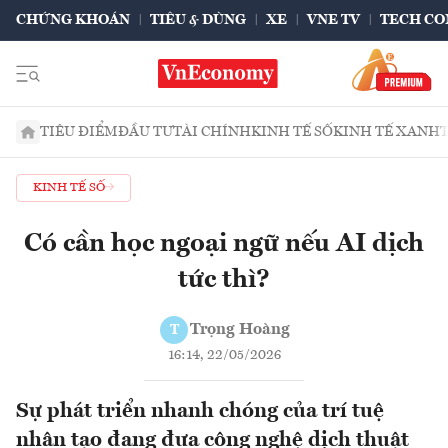
CHỨNG KHOÁN
TIÊU & DÙNG
XE
VNE TV
TECH CO
TIÊU ĐIỂM
ĐẦU TƯ
TÀI CHÍNH
KINH TẾ SỐ
KINH TẾ XANH
KINH TẾ SỐ
Có cần học ngoại ngữ nếu AI dịch
tức thì?
Trọng Hoàng
T
16:14, 22/05/2026
Sự phát triển nhanh chóng của trí tuệ
nhân tạo đang đưa công nghệ dịch thuật