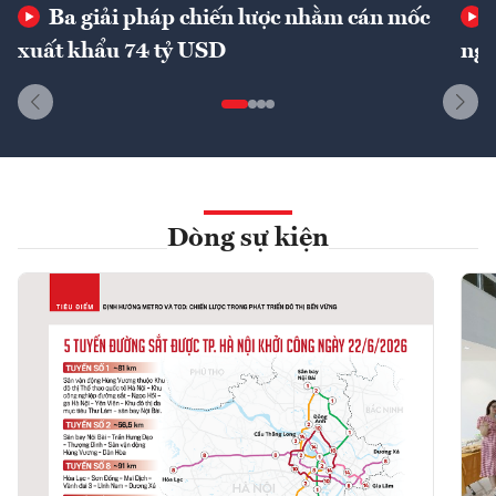
Ba giải pháp chiến lược nhằm cán mốc
xuất khẩu 74 tỷ USD
ngu
Dòng sự kiện