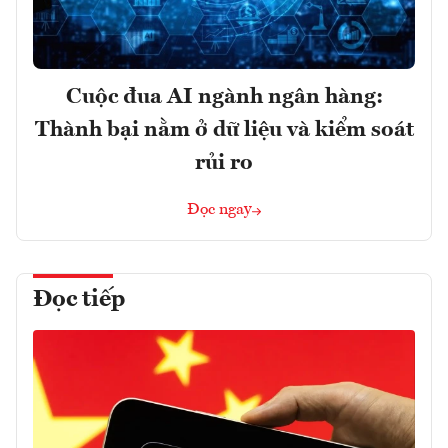
Cuộc đua AI ngành ngân hàng:
Thành bại nằm ở dữ liệu và kiểm soát
rủi ro
Đọc ngay
Đọc tiếp