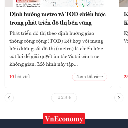
Định hướng metro và TOD chiến lược
K
trong phát triển đô thị bền vững
K
Phát triển đô thị theo định hướng giao
K
thông công cộng (TOD) kết hợp với mạng
V
lưới đường sắt đô thị (metro) là chiến lược
cốt lõi để giải quyết ùn tắc và tái cấu trúc
không gian. Mô hình này tập...
10
bài viết
Xem tất cả
2
1
2
3
4