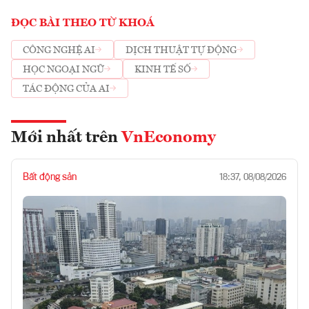
ĐỌC BÀI THEO TỪ KHOÁ
CÔNG NGHỆ AI
DỊCH THUẬT TỰ ĐỘNG
HỌC NGOẠI NGỮ
KINH TẾ SỐ
TÁC ĐỘNG CỦA AI
Mới nhất trên
VnEconomy
Bất động sản
18:37, 08/08/2026