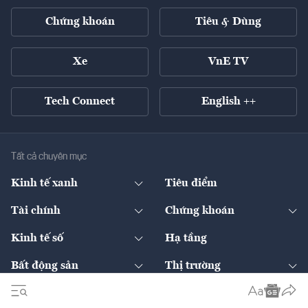
Chứng khoán
Tiêu & Dùng
Xe
VnE TV
Tech Connect
English ++
Tất cả chuyên mục
Kinh tế xanh
Tiêu điểm
Chuyển động xanh
Tài chính
Chứng khoán
Pháp lý
Ngân hàng
Doanh nghiệp niêm yết
Kinh tế số
Hạ tầng
Thương hiệu xanh
Thị trường vốn
Thị trường
Sản phẩm - Thị trường
Bất động sản
Thị trường
Diễn đàn
Thuế
Đầu tư
Tài sản số
Chính sách
Xuất nhập khẩu
Thế giới
Doanh nghiệp
Bảo hiểm
Quốc tế
Dịch vụ số