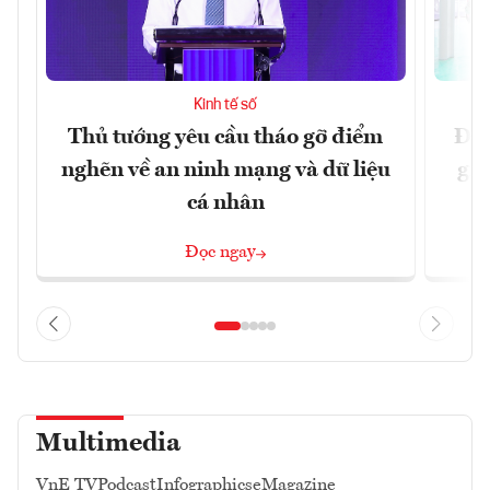
Kinh tế số
Thủ tướng yêu cầu tháo gỡ điểm
Đề 
nghẽn về an ninh mạng và dữ liệu
gia
cá nhân
Đọc ngay
Multimedia
VnE TV
Podcast
Infographics
eMagazine