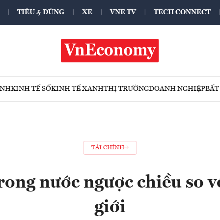
TIÊU & DÙNG
XE
VNE TV
TECH CONNECT
ÍNH
KINH TẾ SỐ
KINH TẾ XANH
THỊ TRƯỜNG
DOANH NGHIỆP
BẤT
TÀI CHÍNH
rong nước ngược chiều so v
giới