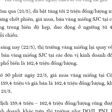
Giá vàng trong nước ngược chiều so với vàng thế giới
m qua (21/5), dù bật tăng tới 2 triệu đồng/lượng 
ưng chốt phiên, giá mua, bán vàng miếng SJC tại c
ng trong biên độ hẹp, dao động ở ngưỡng từ 
i chiều.
 sáng nay
(22
/5), thị trường vàng miếng lại
quay v
 bán vàng miếng SJC tại các đơn vị kinh doanh đ
 phổ biến là 16
2,4
triệu đồng/lượng.
ờ 30 phút ngày
22
/5, giá mua vàng miếng tại C
 1
59,4
triệu và giá bán là 16
2,4
triệu đồng/lượng, kh
n
21/5
.
dịch 1
59,4
triệu – 16
2,4
triệu đồng/lượng cũng đư
inh doanh khác trên thị trường
như DOJI, PNJ, 