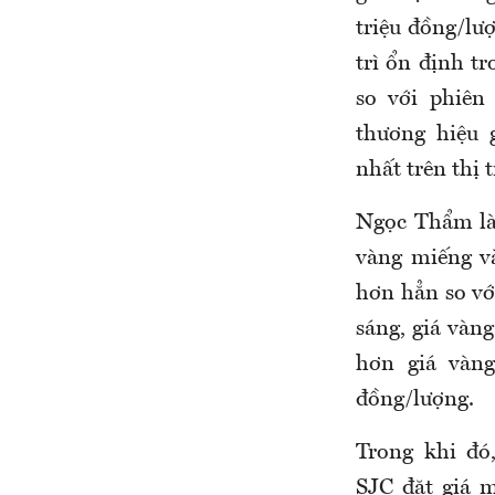
triệu đồng/lư
trì ổn định t
so với phiên
thương hiệu 
nhất trên thị 
Ngọc Thẩm là 
vàng miếng v
hơn hẳn so vớ
sáng, giá vàn
hơn giá vàn
đồng/lượng.
Trong
khi đó
SJC đặt giá 