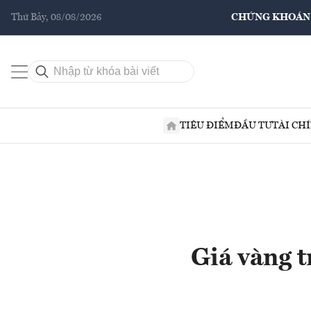
Thứ Bảy, 08/08/2026
CHỨNG KHOÁN
TIÊU ĐIỂM
ĐẦU TƯ
TÀI CH
Giá vàng t