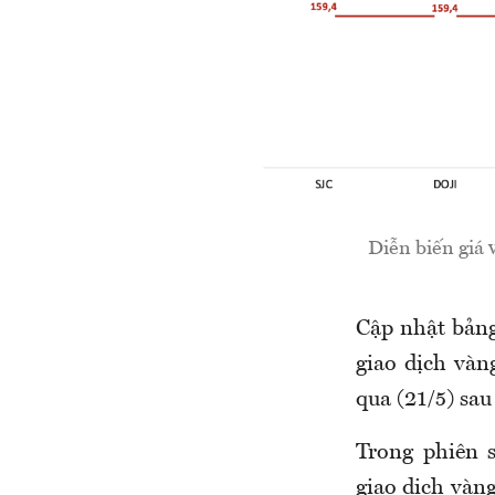
Diễn biến giá
C
ập nhật bảng
giao dịch vàn
qua (
21
/5) sa
Trong
phiên 
giao dịch vàng