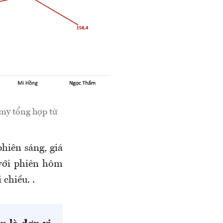
my tổng hợp từ
phiên sáng
, giá
với phiên hôm
 chiều.
.