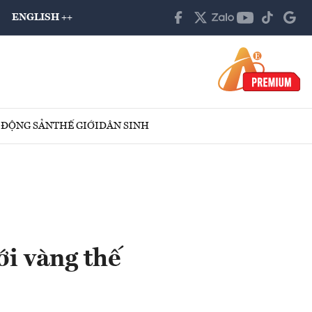
ENGLISH ++
 ĐỘNG SẢN
THẾ GIỚI
DÂN SINH
ới vàng thế