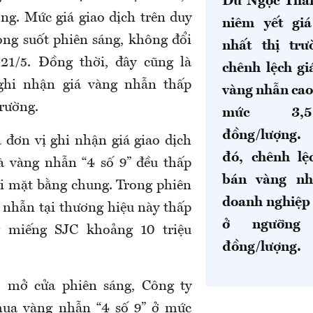
Dù Ngọc Thẩm
ợng
. Mức giá giao dịch trên duy
niêm yết gi
rong suốt phiên sáng, không đổi
nhất thị tr
 21/5.
Đồng thời, đây cũng là
chênh lệch g
ghi nhận giá vàng nhẫn thấp
vàng nhẫn cao
trường.
mức 3,5
đồng/lượng.
đơn vị ghi nhận giá giao dịch
đó, chênh lệ
à vàng nhẫn “4 số 9” đều thấp
bán vàng nh
i mặt bằng chung. Trong phiên
doanh nghiệp 
g nhẫn tại thương hiệu này thấp
ở ngưỡng
g miếng SJC khoảng 10 triệu
đồng/lượng
.
, m
ở cửa phiên sáng, Công ty
mua vàng nhẫn “4 số 9” ở mức