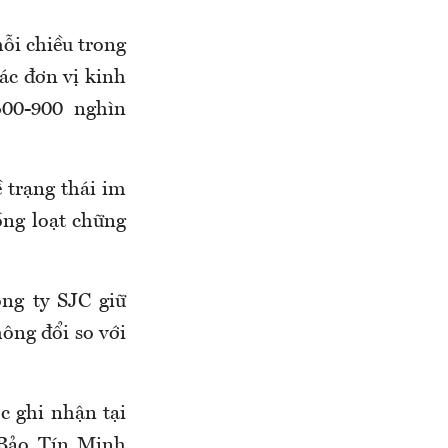
mỗi chiều trong
ác đơn vị kinh
400-900 nghìn
ề
trạng thái im
ồng loạt chững
ông ty SJC giữ
ông đổi so với
ợc ghi
nhận
tại
Bảo Tín Minh