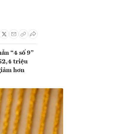
hẫn “4 số 9”
62,4 triệu
 giảm hơn