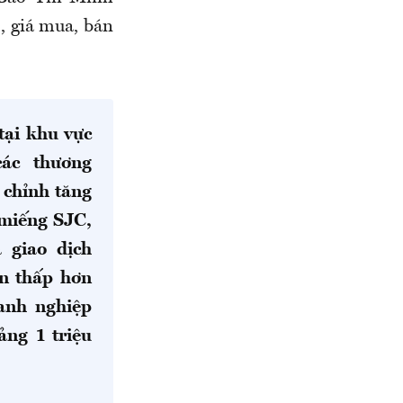
, giá mua, bán
tại khu vực
ác thương
 chỉnh tăng
 miếng SJC,
á giao dịch
n thấp hơn
oanh nghiệp
ảng 1 triệu