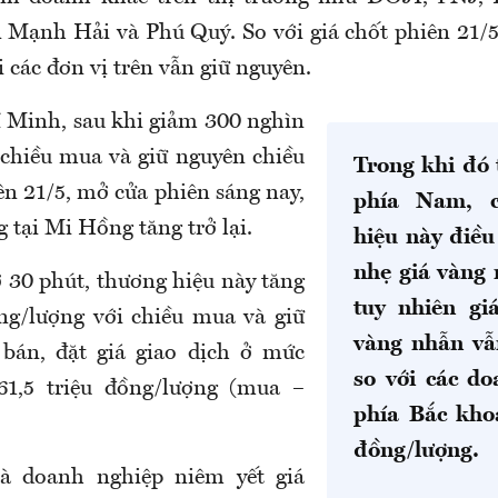
 Mạnh Hải và Phú Quý. So với giá chốt phiên
21/5
 các đơn vị trên vẫn giữ nguyên.
 Minh, sau khi giảm
3
00 nghìn
 chiều mua và giữ
nguyên
chiều
Trong khi đó 
iên
21
/5, mở cửa phiên sáng nay
,
phía Nam, c
 tại Mi Hồng tăng trở lại.
hiệu này điều
nhẹ giá vàng
 30 phút, thương
hiệu này tăng
tuy nhiên gi
ng/lượng với chiều mua và giữ
vàng nhẫn vẫ
 bán, đặt giá giao dịch ở mức
so với các d
161,5 triệu đồng/lượng (mua –
phía Bắc kho
đồng/lượng.
à doanh nghiệp niêm yết giá