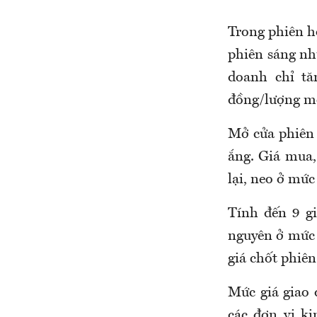
Trong phiên hô
phiên sáng nh
doanh chỉ tă
đồng/lượng mỗ
Mở
cửa
phiên
ắng. Giá mua,
lại
, neo ở mức
Tính đến
9
gi
nguyên ở mức
giá chốt phiê
Mức giá giao 
các đơn
vị k