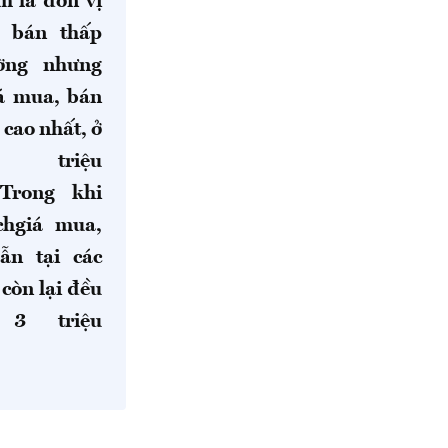
 là đơn vị
á bán thấp
ường nhưng
iá mua, bán
 cao
nhất
, ở
 triệu
 Trong khi
chgiá
mua,
ẫn tại các
còn lại đều
 3 triệu