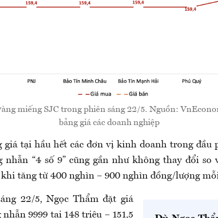
 vàng miếng SJC trong phiên sáng 22/5. Nguồn: VnEcono
bảng giá các doanh nghiệp
 giá tại hầu hết các đơn vị kinh doanh
trong đầu 
g nhẫn “4 số 9”
cũng
gần như không thay đổi so 
u khi tăng
từ 400 nghìn – 900
nghìn đồng/lượng mỗi
sáng 22/5,
Ngọc Thẩm đặt giá
 nhẫn 9999 tại 1
48
triệu – 15
1,
5