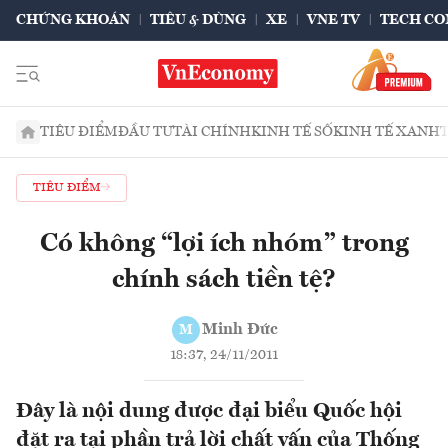
CHỨNG KHOÁN
TIÊU & DÙNG
XE
VNE TV
TECH CO
TIÊU ĐIỂM
ĐẦU TƯ
TÀI CHÍNH
KINH TẾ SỐ
KINH TẾ XANH
TIÊU ĐIỂM
Có không “lợi ích nhóm” trong
chính sách tiền tệ?
Minh Đức
M
18:37, 24/11/2011
Đây là nội dung được đại biểu Quốc hội
đặt ra tại phần trả lời chất vấn của Thống