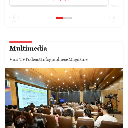
Multimedia
VnE TV
Podcast
Infographics
eMagazine