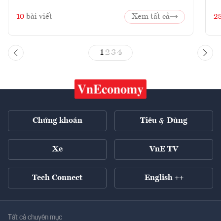
10
bài viết
Xem tất cả
2
1
2
3
4
Chứng khoán
Tiêu & Dùng
Xe
VnE TV
Tech Connect
English ++
Tất cả chuyên mục