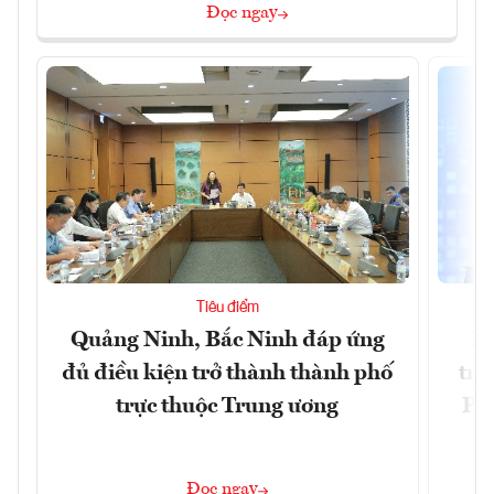
Đọc ngay
Tiêu điểm
Quảng Ninh, Bắc Ninh đáp ứng
Ph
đủ điều kiện trở thành thành phố
trự
trực thuộc Trung ương
Phi
Đ
Đọc ngay