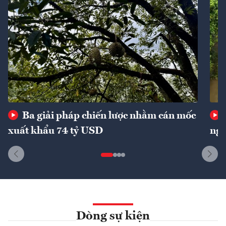
Ba giải pháp chiến lược nhằm cán mốc
xuất khẩu 74 tỷ USD
ngu
Dòng sự kiện