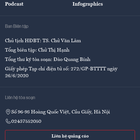
Podcast
Infographics
Giải trí
Y tế
Nhà
Ban Biên tập
Ẩm thực
Chủ tịch HĐBT: TS. Chử Văn Lâm
Tổng biên tập: Chử Thị Hạnh
Tổng thư ký tòa soạn: Đào Quang Bính
Giấy phép Tạp chí điện tử số: 272/GP-BTTTT ngày
26/6/2020
Liên hệ tòa soạn
Số 96-98 Hoàng Quốc Việt, Cầu Giấy, Hà Nội
02437552050
Liên hệ quảng cáo