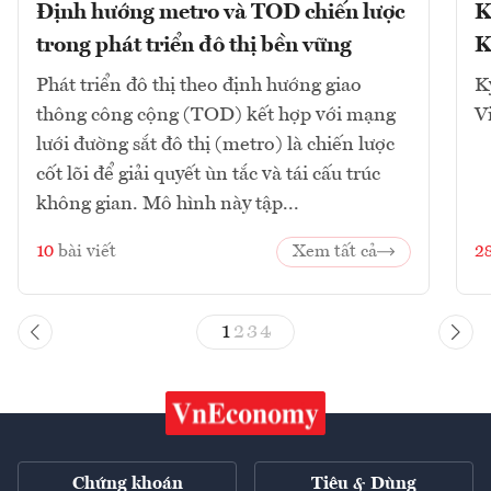
Định hướng metro và TOD chiến lược
K
trong phát triển đô thị bền vững
K
Phát triển đô thị theo định hướng giao
K
thông công cộng (TOD) kết hợp với mạng
V
lưới đường sắt đô thị (metro) là chiến lược
cốt lõi để giải quyết ùn tắc và tái cấu trúc
không gian. Mô hình này tập...
10
bài viết
Xem tất cả
2
1
2
3
4
Chứng khoán
Tiêu & Dùng