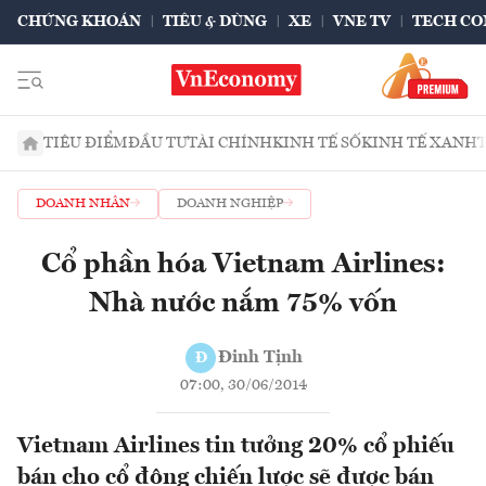
CHỨNG KHOÁN
TIÊU & DÙNG
XE
VNE TV
TECH CO
TIÊU ĐIỂM
ĐẦU TƯ
TÀI CHÍNH
KINH TẾ SỐ
KINH TẾ XANH
DOANH NHÂN
DOANH NGHIỆP
Cổ phần hóa Vietnam Airlines:
Nhà nước nắm 75% vốn
Đinh Tịnh
Đ
07:00, 30/06/2014
Vietnam Airlines tin tưởng 20% cổ phiếu
bán cho cổ đông chiến lược sẽ được bán