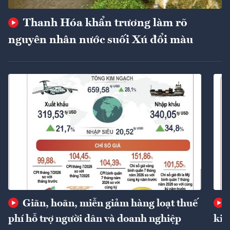
Thanh Hóa khẩn trương làm rõ
nguyên nhân nước suối Xú đổi màu
Giãn, hoãn, miễn giảm hàng loạt thuế
phí hỗ trợ người dân và doanh nghiệp
kin