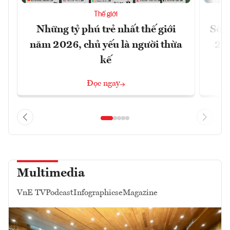
Thế giới
Những tỷ phú trẻ nhất thế giới
Số n
năm 2026, chủ yếu là người thừa
26%
kế
Đọc ngay
Multimedia
VnE TV
Podcast
Infographics
eMagazine