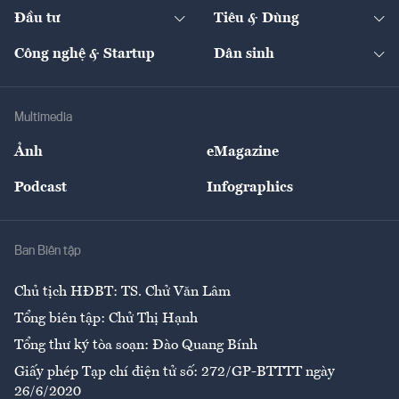
Chuyển động 24h
Đối thoại
The Guide
Video
Đầu tư
Tiêu & Dùng
Quản trị số
Cafe BĐS
Thị trường
Kinh doanh
Kết nối
Tạp chí kinh tế Việt Nam
eMagazine
Nhà đầu tư
Du lịch
Công nghệ & Startup
Dân sinh
Tư vấn
Nông sản
Doanh nhân
Tư vấn Tiêu & Dùng
Infographics
Hạ tầng
Sức khỏe
Khung pháp lý
Doanh nghiệp
Địa phương
Thị trường
Bảo hiểm
Multimedia
Sự kiện
Nhân lực
Ảnh
eMagazine
Đẹp +
An sinh
Podcast
Infographics
Giải trí
Y tế
Nhà
Ban Biên tập
Ẩm thực
Chủ tịch HĐBT: TS. Chử Văn Lâm
Tổng biên tập: Chử Thị Hạnh
Tổng thư ký tòa soạn: Đào Quang Bính
Giấy phép Tạp chí điện tử số: 272/GP-BTTTT ngày
26/6/2020