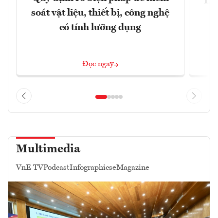
Hội
soát vật liệu, thiết bị, công nghệ
p
có tính lưỡng dụng
Đọc ngay
Multimedia
VnE TV
Podcast
Infographics
eMagazine