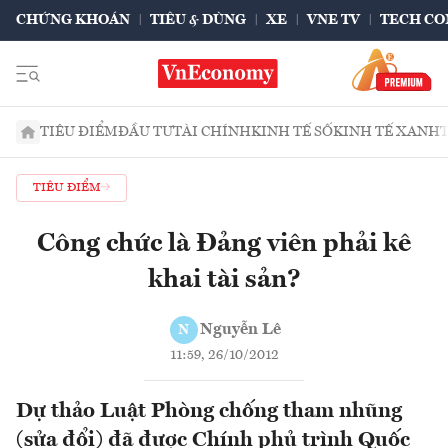
CHỨNG KHOÁN
TIÊU & DÙNG
XE
VNE TV
TECH CO
TIÊU ĐIỂM
ĐẦU TƯ
TÀI CHÍNH
KINH TẾ SỐ
KINH TẾ XANH
TIÊU ĐIỂM
Công chức là Đảng viên phải kê
khai tài sản?
Nguyễn Lê
N
11:59, 26/10/2012
Dự thảo Luật Phòng chống tham nhũng
(sửa đổi) đã được Chính phủ trình Quốc