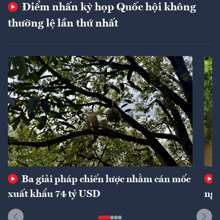
Điểm nhấn kỳ họp Quốc hội không
thường lệ lần thứ nhất
Ba giải pháp chiến lược nhằm cán mốc
xuất khẩu 74 tỷ USD
ngu