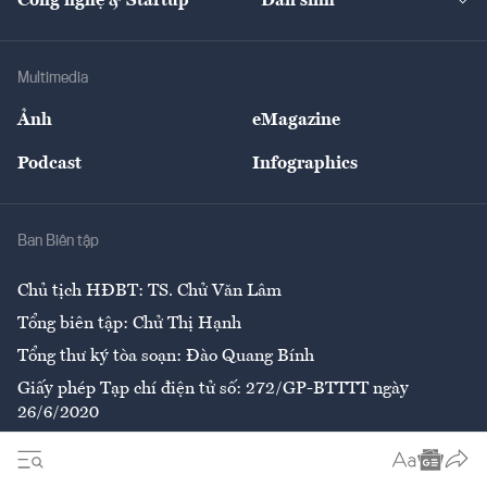
Công nghệ & Startup
Dân sinh
Tư vấn
Nông sản
Doanh nhân
Tư vấn Tiêu & Dùng
Infographics
Hạ tầng
Sức khỏe
Khung pháp lý
Doanh nghiệp
Địa phương
Thị trường
Bảo hiểm
Multimedia
Sự kiện
Nhân lực
Ảnh
eMagazine
Đẹp +
An sinh
Podcast
Infographics
Giải trí
Y tế
Nhà
Ban Biên tập
Ẩm thực
Chủ tịch HĐBT: TS. Chử Văn Lâm
Tổng biên tập: Chử Thị Hạnh
Tổng thư ký tòa soạn: Đào Quang Bính
Giấy phép Tạp chí điện tử số: 272/GP-BTTTT ngày
26/6/2020