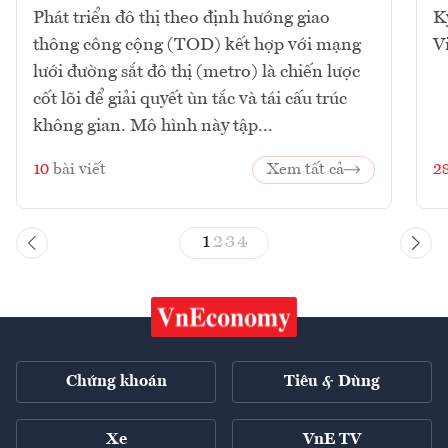
Phát triển đô thị theo định hướng giao
K
thông công cộng (TOD) kết hợp với mạng
V
lưới đường sắt đô thị (metro) là chiến lược
cốt lõi để giải quyết ùn tắc và tái cấu trúc
không gian. Mô hình này tập...
10
bài viết
Xem tất cả
2
1
2
3
4
Chứng khoán
Tiêu & Dùng
Xe
VnE TV