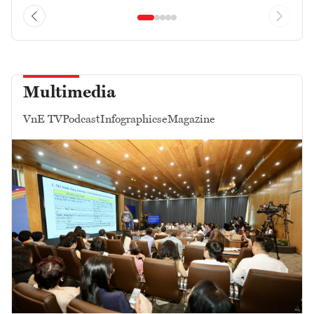
Multimedia
VnE TV
Podcast
Infographics
eMagazine