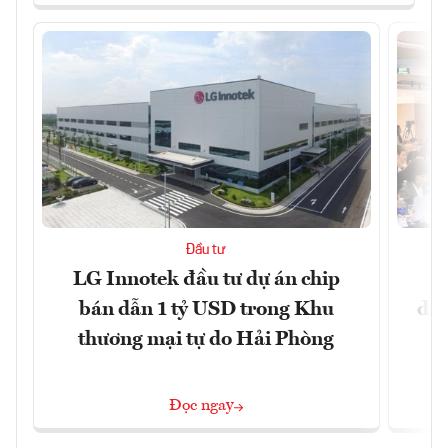
Đầu tư
LG Innotek đầu tư dự án chip
Bệ
bán dẫn 1 tỷ USD trong Khu
doa
thương mại tự do Hải Phòng
Đọc ngay