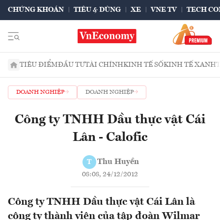
CHỨNG KHOÁN
TIÊU & DÙNG
XE
VNE TV
TECH CO
TIÊU ĐIỂM
ĐẦU TƯ
TÀI CHÍNH
KINH TẾ SỐ
KINH TẾ XANH
DOANH NGHIỆP
DOANH NGHIỆP
Công ty TNHH Dầu thực vật Cái
Lân - Calofic
Thu Huyền
T
08:08, 24/12/2012
Công ty TNHH Dầu thực vật Cái Lân là
công ty thành viên của tập đoàn Wilmar