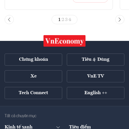
1
2
3
4
Chứng khoán
Tiêu & Dùng
Xe
VnE TV
Tech Connect
English ++
Tất cả chuyên mục
Kinh tế xanh
Tiêu điểm