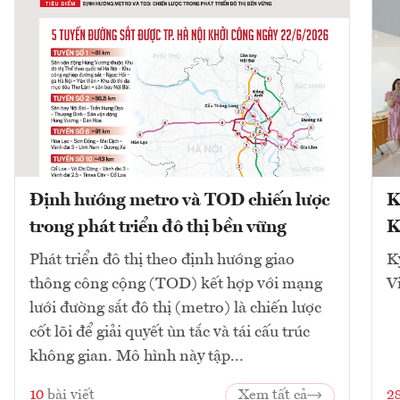
Định hướng metro và TOD chiến lược
K
trong phát triển đô thị bền vững
K
Phát triển đô thị theo định hướng giao
K
thông công cộng (TOD) kết hợp với mạng
V
lưới đường sắt đô thị (metro) là chiến lược
cốt lõi để giải quyết ùn tắc và tái cấu trúc
không gian. Mô hình này tập...
10
bài viết
Xem tất cả
2