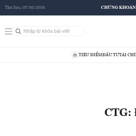
Thứ Sáu, 07/08/2026
CHỨNG KHOÁN
TIÊU ĐIỂM
ĐẦU TƯ
TÀI CH
CTG: 