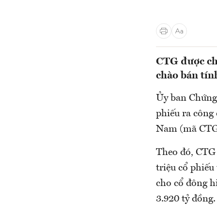
CTG được chà
chào bán tín
Ủy ban Chứng 
phiếu ra côn
Nam (mã CT
Theo đó, CTG 
triệu cổ phiếu
cho cổ đông hi
3.920 tỷ đồng.