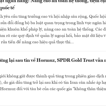
uật ngân hàng: Nâng cao an toàn hệ thống, tiệm cậ
quốc tế
h yêu cầu tăng trưởng cao và hội nhập sâu rộng, Quốc hội
sửa đổi đồng bộ ba luật quan trọng trong lĩnh vực ngân 
ện khuôn khổ pháp lý, nâng cao an toàn hệ thống. Các đ
làm rõ các quy định về quản lý ngoại hối, bảo mật dữ liệu 
rửa tiền để nâng cao hiệu quả thực thi…
ững lại sau tin về Hormuz, SPDR Gold Trust vẫn
giới không giữ được thành quả tăng trong phiên giao dịch
, do giá dầu tăng trở lại sau khi có tin Iran cân nhắc áp h
 Hormuz đối với tàu bè của các quốc gia “không thân thiện”