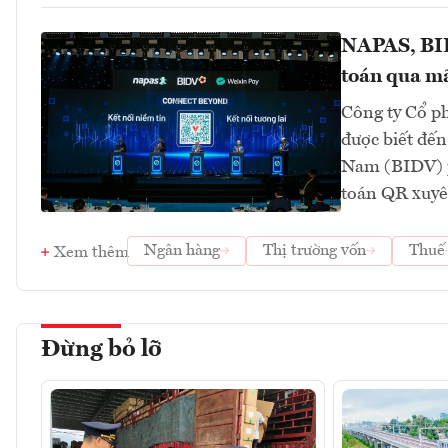
NAPAS, BID
toán qua mã
Công ty Cổ p
được biết đến
Nam (BIDV) p
toán QR xuyê
Ngân hàng
Thị trường vốn
Thuế
Xem thêm
Đừng bỏ lỡ