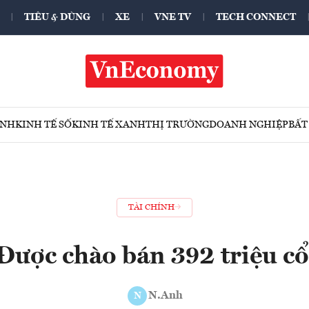
TIÊU & DÙNG
XE
VNE TV
TECH CONNECT
ÍNH
KINH TẾ SỐ
KINH TẾ XANH
THỊ TRƯỜNG
DOANH NGHIỆP
BẤT
TÀI CHÍNH
Được chào bán 392 triệu cổ
N.Anh
N