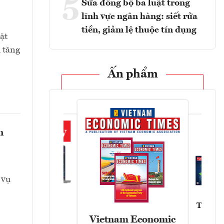
5
Sửa đồng bộ ba luật trong
lĩnh vực ngân hàng: siết rửa
tiền, giảm lệ thuộc tín dụng
ặt
 tăng
Ấn phẩm
n
 vụ
Tạp chí
Askonomy
Vietnam Economic