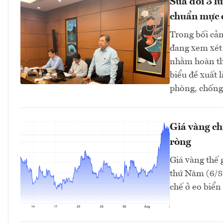
Sửa đổi 3 l
chuẩn mực 
Trong bối cản
đang xem xét 
nhằm hoàn thi
biểu đề xuất 
phòng, chống 
Giá vàng ch
ròng
Giá vàng thế 
thứ Năm (6/8)
chế ở eo biển