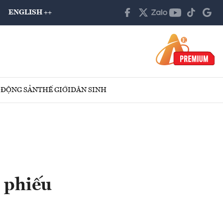
ENGLISH ++
 ĐỘNG SẢN
THẾ GIỚI
DÂN SINH
 phiếu