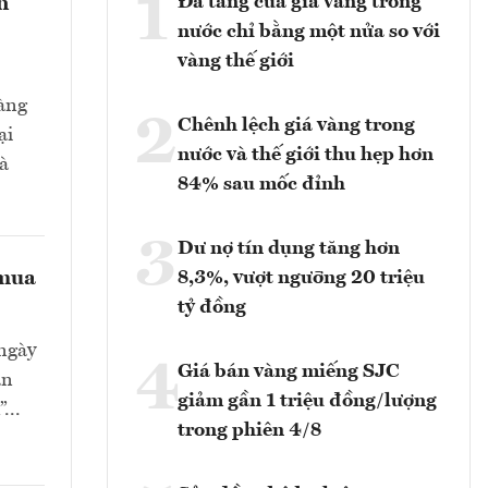
1
Đà tăng của giá vàng trong
n
nước chỉ bằng một nửa so với
vàng thế giới
hàng
2
Chênh lệch giá vàng trong
ại
nước và thế giới thu hẹp hơn
và
84% sau mốc đỉnh
3
Dư nợ tín dụng tăng hơn
 mua
8,3%, vượt ngưỡng 20 triệu
tỷ đồng
 ngày
4
Giá bán vàng miếng SJC
ạn
giảm gần 1 triệu đồng/lượng
...
trong phiên 4/8