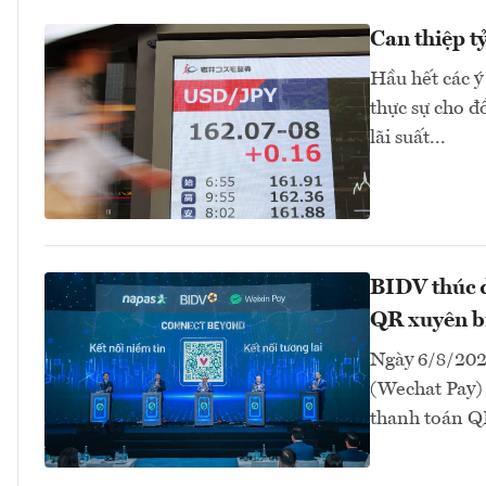
Can thiệp t
Hầu hết các ý
thực sự cho 
lãi suất...
BIDV thúc đ
QR xuyên bi
Ngày 6/8/202
(Wechat Pay) 
thanh toán Q