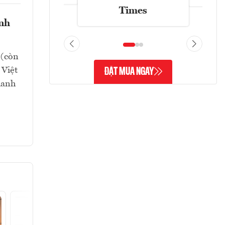
Times
nh
 (còn
 Việt
ĐẶT MUA NGAY
hanh