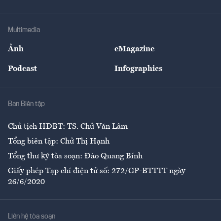
Doanh nhân
Tư vấn Tiêu & Dùng
Infographics
Hạ tầng
Sức khỏe
Khung pháp lý
Doanh nghiệp
Địa phương
Thị trường
Bảo hiểm
Multimedia
Sự kiện
Nhân lực
Ảnh
eMagazine
Đẹp +
An sinh
Podcast
Infographics
Giải trí
Y tế
Nhà
Ban Biên tập
Ẩm thực
Chủ tịch HĐBT: TS. Chử Văn Lâm
Tổng biên tập: Chử Thị Hạnh
Tổng thư ký tòa soạn: Đào Quang Bính
Giấy phép Tạp chí điện tử số: 272/GP-BTTTT ngày
26/6/2020
Liên hệ tòa soạn