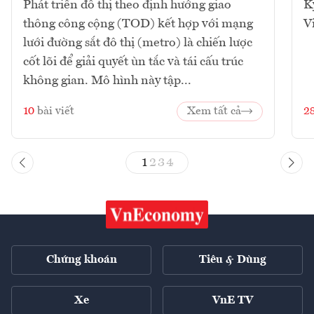
Phát triển đô thị theo định hướng giao
K
thông công cộng (TOD) kết hợp với mạng
V
lưới đường sắt đô thị (metro) là chiến lược
cốt lõi để giải quyết ùn tắc và tái cấu trúc
không gian. Mô hình này tập...
10
bài viết
Xem tất cả
2
1
2
3
4
Chứng khoán
Tiêu & Dùng
Xe
VnE TV