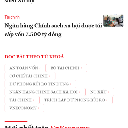
sách Xã hội
Tài chính
Ngân hàng Chính sách xã hội được tái
cấp vốn 7.500 tỷ đồng
ĐỌC BÀI THEO TỪ KHOÁ
AN TOÀN VỐN
BỘ TÀI CHÍNH
CƠ CHẾ TÀI CHÍNH
DỰ PHÒNG RỦI RO TÍN DỤNG
NGÂN HÀNG CHÍNH SÁCH XÃ HỘI
NỢ XẤU
TÀI CHÍNH
TRÍCH LẬP DỰ PHÒNG RỦI RO
VNECONOMY