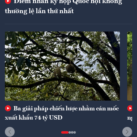
Điểm nhấn kỳ họp Quốc hội không
thường lệ lần thứ nhất
Ba giải pháp chiến lược nhằm cán mốc
xuất khẩu 74 tỷ USD
ngu