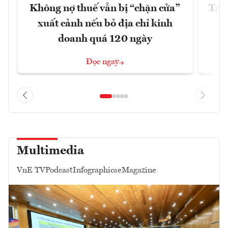
Không nợ thuế vẫn bị “chặn cửa”
Tron
xuất cảnh nếu bỏ địa chỉ kinh
từ
doanh quá 120 ngày
Đọc ngay
Multimedia
VnE TV
Podcast
Infographics
eMagazine