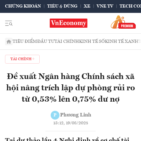
CHỨNG KHOÁN
TIÊU & DÙNG
XE
VNE TV
TECH CO
TIÊU ĐIỂM
ĐẦU TƯ
TÀI CHÍNH
KINH TẾ SỐ
KINH TẾ XANH
TÀI CHÍNH
Đề xuất Ngân hàng Chính sách xã
hội nâng trích lập dự phòng rủi ro
từ 0,53% lên 0,75% dư nợ
Phương Linh
P
13:12, 19/08/2025
Tại dự thảo lần 4 Nghị định về cơ chế tài