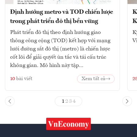
Định hướng metro và TOD chiến lược
K
trong phát triển đô thị bền vững
K
Phát triển đô thị theo định hướng giao
K
thông công cộng (TOD) kết hợp với mạng
V
lưới đường sắt đô thị (metro) là chiến lược
cốt lõi để giải quyết ùn tắc và tái cấu trúc
không gian. Mô hình này tập...
10
bài viết
Xem tất cả
2
1
2
3
4