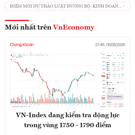
ĐIỂM MỚI DỰ THẢO LUẬT ĐƯỜNG BỘ: KINH DOANH
XE ĐIỆN 4 BÁNH CHỞ KHÁCH ĐỊA PHƯƠNG ĐẦU TƯ
QUỐC LỘ
Mới nhất trên
VnEconomy
Chứng khoán
21:48, 06/08/2026
VN-Index đang kiểm tra động lực
trong vùng 1750 - 1790 điểm