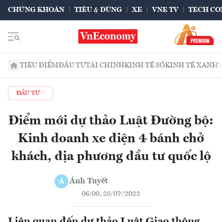
CHỨNG KHOÁN
TIÊU & DÙNG
XE
VNE TV
TECH CO
TIÊU ĐIỂM
ĐẦU TƯ
TÀI CHÍNH
KINH TẾ SỐ
KINH TẾ XANH
ĐẦU TƯ
Điểm mới dự thảo Luật Đường bộ:
Kinh doanh xe điện 4 bánh chở
khách, địa phương đầu tư quốc lộ
Ánh Tuyết
Á
06:00, 28/07/2022
Liên quan đến dự thảo Luật Giao thông