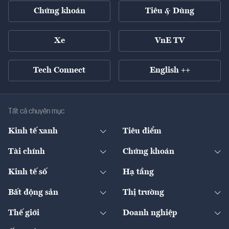
Chứng khoán
Tiêu & Dùng
Xe
VnE TV
Tech Connect
English ++
Tất cả chuyên mục
Kinh tế xanh
Tiêu điểm
Chuyển động xanh
Tài chính
Chứng khoán
Pháp lý
Ngân hàng
Doanh nghiệp niêm yết
Kinh tế số
Hạ tầng
Thương hiệu xanh
Thị trường vốn
Thị trường
Sản phẩm - Thị trường
Bất động sản
Thị trường
Diễn đàn
Thuế
Đầu tư
Tài sản số
Chính sách
Xuất nhập khẩu
Thế giới
Doanh nghiệp
Bảo hiểm
Quốc tế
Dịch vụ số
Thị trường
Khung pháp lý
Kinh tế
Chuyển động