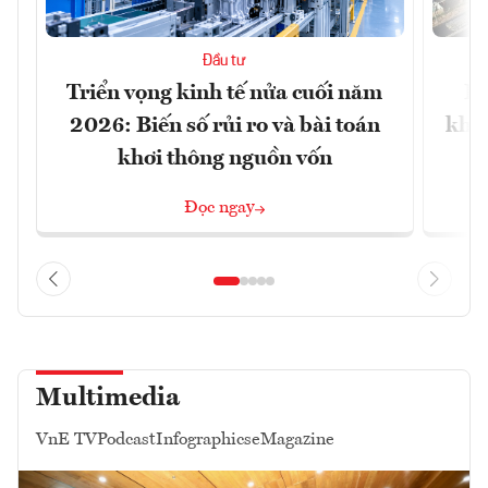
Đầu tư
Triển vọng kinh tế nửa cuối năm
Bộ
2026: Biến số rủi ro và bài toán
khối
khơi thông nguồn vốn
Đọc ngay
Multimedia
VnE TV
Podcast
Infographics
eMagazine